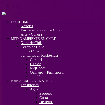
Menú
LO ÚLTIMO
Noticias
Emergencia social en Chile
Arte y Cultura
MEDIO AMBIENTE EN CHILE
Norte de Chile
Centro de Chile
Sur de Chile
Territorios en Resistencia
Coronel
Huasco
Mejillones
Quintero y Puchuncaví
TPP 11
EMERGENCIA CLIMÁTICA
Ecosistemas
Agua
Bosques
Costa
Desiertos