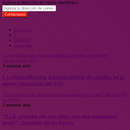
Ingresa tu dirección de correo electrónico
Facebook
X
LinkedIn
Instagram
La criminalización del intercambio de semillas en la nueva
regulación del SAG
3 semanas atrás
La criminalización del intercambio de semillas en la
nueva regulación del SAG
“Es la primera vez que riego con una manguera, profe”: aprender de
los brotes
3 semanas atrás
“Es la primera vez que riego con una manguera,
profe”: aprender de los brotes