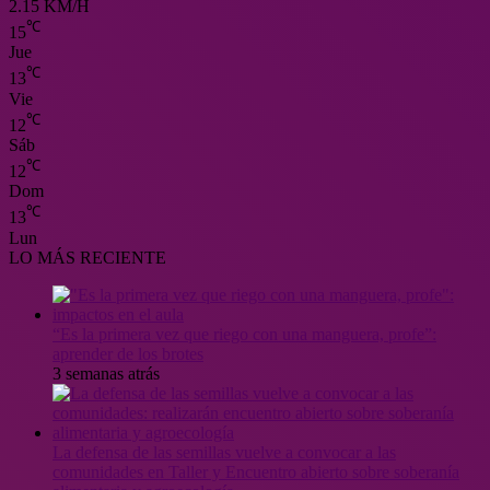
2.15 KM/H
℃
15
Jue
℃
13
Vie
℃
12
Sáb
℃
12
Dom
℃
13
Lun
LO MÁS RECIENTE
“Es la primera vez que riego con una manguera, profe”:
aprender de los brotes
3 semanas atrás
La defensa de las semillas vuelve a convocar a las
comunidades en Taller y Encuentro abierto sobre soberanía