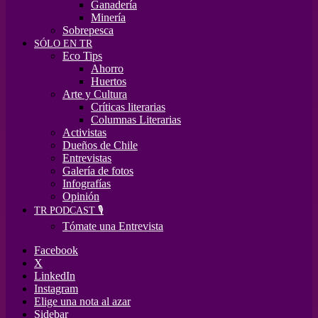
Ganadería
Minería
Sobrepesca
SÓLO EN TR
Eco Tips
Ahorro
Huertos
Arte y Cultura
Críticas literarias
Columnas Literarias
Activistas
Dueños de Chile
Entrevistas
Galería de fotos
Infografías
Opinión
TR PODCAST 🎙️
Tómate una Entrevista
Facebook
X
LinkedIn
Instagram
Elige una nota al azar
Sidebar