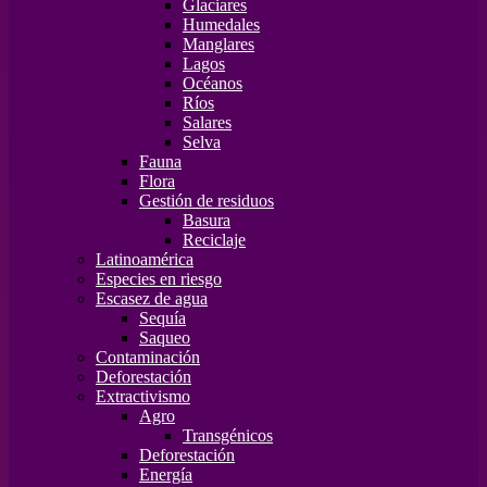
Glaciares
Humedales
Manglares
Lagos
Océanos
Ríos
Salares
Selva
Fauna
Flora
Gestión de residuos
Basura
Reciclaje
Latinoamérica
Especies en riesgo
Escasez de agua
Sequía
Saqueo
Contaminación
Deforestación
Extractivismo
Agro
Transgénicos
Deforestación
Energía