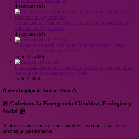
alimentaria y agroecología
4 semanas atrás
Organizaciones Mapuche se articulan frente a amenazas de
reforma a la Ley Indígena
4 semanas atrás
Defensores de semillas en todo Chile tienen entre “ceja y
ceja” la nueva consulta del SAG
Junio 24, 2026
Ciudadanía alerta que resolución del SAG permite el cultivo
desregulado de transgénicos en Chile
Junio 9, 2026
Únete al equipo de Tomate Rojo 🍅
🎤 Cubrimos la Emergencia Climática, Ecológica y
Social 📹
Un tomate con colores propios, sin tinte ajeno que lo manche ni
intervenga genéticamente