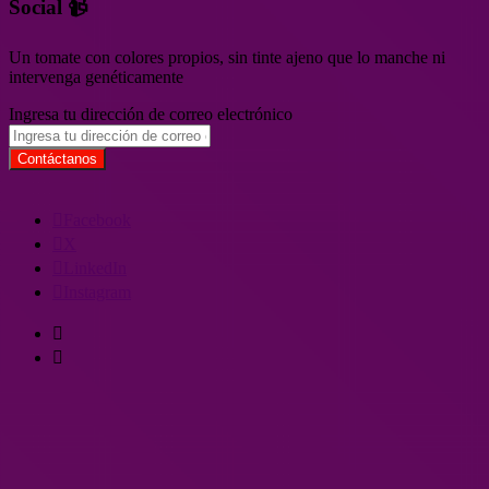
Social 📹
Un tomate con colores propios, sin tinte ajeno que lo manche ni
intervenga genéticamente
Ingresa tu dirección de correo electrónico
Facebook
X
LinkedIn
Instagram