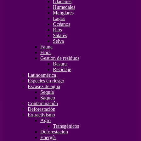
Glaciares
Humedales
Manglares
Lagos
Océanos
Ríos
Salares
Selva
Fauna
Flora
Gestión de residuos
Basura
Reciclaje
Latinoamérica
Especies en riesgo
Escasez de agua
Sequía
Saqueo
Contaminación
Deforestación
Extractivismo
Agro
Transgénicos
Deforestación
Energía