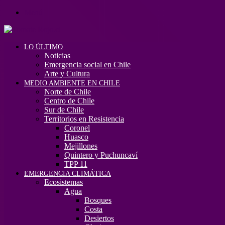
Menú
LO ÚLTIMO
Noticias
Emergencia social en Chile
Arte y Cultura
MEDIO AMBIENTE EN CHILE
Norte de Chile
Centro de Chile
Sur de Chile
Territorios en Resistencia
Coronel
Huasco
Mejillones
Quintero y Puchuncaví
TPP 11
EMERGENCIA CLIMÁTICA
Ecosistemas
Agua
Bosques
Costa
Desiertos