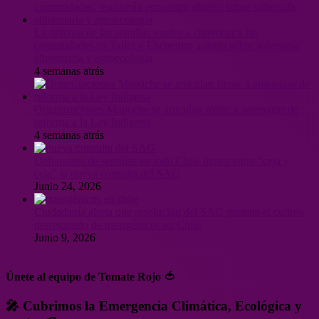
La defensa de las semillas vuelve a convocar a las
comunidades en Taller y Encuentro abierto sobre soberanía
alimentaria y agroecología
4 semanas atrás
Organizaciones Mapuche se articulan frente a amenazas de
reforma a la Ley Indígena
4 semanas atrás
Defensores de semillas en todo Chile tienen entre “ceja y
ceja” la nueva consulta del SAG
Junio 24, 2026
Ciudadanía alerta que resolución del SAG permite el cultivo
desregulado de transgénicos en Chile
Junio 9, 2026
Únete al equipo de Tomate Rojo 🍅
🎤 Cubrimos la Emergencia Climática, Ecológica y