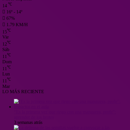
℃
14
16º - 14º
67%
1.79 KM/H
℃
15
Vie
℃
12
Sáb
℃
11
Dom
℃
11
Lun
℃
11
Mar
LO MÁS RECIENTE
“Es la primera vez que riego con una manguera, profe”:
aprender de los brotes
3 semanas atrás