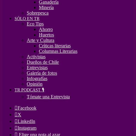
Ganadería
Minería
Sobrepesca
SÓLO EN TR
Eco Tips
Ahorro
Huertos
Arte y Cultura
Críticas literarias
Columnas Literarias
Activistas
Dueños de Chile
Entrevistas
Galería de fotos
Infografías
Opinión
TR PODCAST 🎙️
Tómate una Entrevista
Facebook
X
LinkedIn
Instagram
Elige una nota al azar