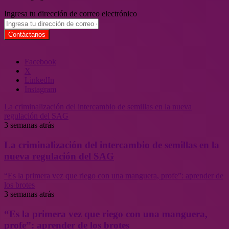
Ingresa tu dirección de correo electrónico
Facebook
X
LinkedIn
Instagram
La criminalización del intercambio de semillas en la nueva
regulación del SAG
3 semanas atrás
La criminalización del intercambio de semillas en la
nueva regulación del SAG
“Es la primera vez que riego con una manguera, profe”: aprender de
los brotes
3 semanas atrás
“Es la primera vez que riego con una manguera,
profe”: aprender de los brotes