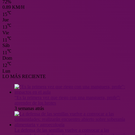
72%
0.89 KM/H
℃
15
Jue
℃
13
Vie
℃
11
Sáb
℃
11
Dom
℃
12
Lun
LO MÁS RECIENTE
“Es la primera vez que riego con una manguera, profe”:
aprender de los brotes
3 semanas atrás
La defensa de las semillas vuelve a convocar a las