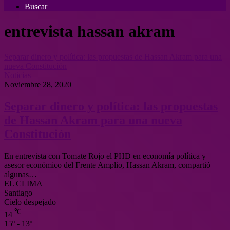
Buscar
entrevista hassan akram
Separar dinero y política: las propuestas de Hassan Akram para una
nueva Constitución
Noticias
Noviembre 28, 2020
Separar dinero y política: las propuestas
de Hassan Akram para una nueva
Constitución
En entrevista con Tomate Rojo el PHD en economía política y
asesor económico del Frente Amplio, Hassan Akram, compartió
algunas…
EL CLIMA
Santiago
Cielo despejado
℃
14
15º - 13º