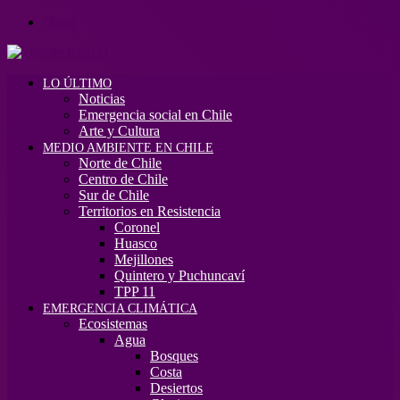
Menú
LO ÚLTIMO
Noticias
Emergencia social en Chile
Arte y Cultura
MEDIO AMBIENTE EN CHILE
Norte de Chile
Centro de Chile
Sur de Chile
Territorios en Resistencia
Coronel
Huasco
Mejillones
Quintero y Puchuncaví
TPP 11
EMERGENCIA CLIMÁTICA
Ecosistemas
Agua
Bosques
Costa
Desiertos