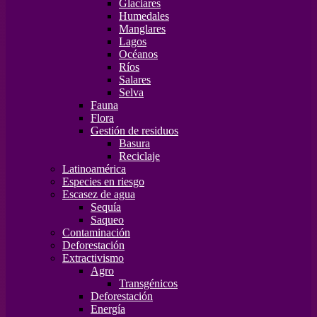
Glaciares
Humedales
Manglares
Lagos
Océanos
Ríos
Salares
Selva
Fauna
Flora
Gestión de residuos
Basura
Reciclaje
Latinoamérica
Especies en riesgo
Escasez de agua
Sequía
Saqueo
Contaminación
Deforestación
Extractivismo
Agro
Transgénicos
Deforestación
Energía