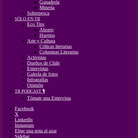
Ganadería
Minería
Sobrepesca
SÓLO EN TR
Eco Tips
Ahorro
Huertos
Arte y Cultura
Críticas literarias
Columnas Literarias
Activistas
Dueños de Chile
Entrevistas
Galería de fotos
Infografías
Opinión
TR PODCAST 🎙️
Tómate una Entrevista
Facebook
X
LinkedIn
Instagram
Elige una nota al azar
Sidebar