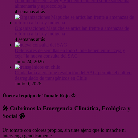
comunidades en Taller y Encuentro abierto sobre soberanía
alimentaria y agroecología
4 semanas atrás
Organizaciones Mapuche se articulan frente a amenazas de
reforma a la Ley Indígena
4 semanas atrás
Defensores de semillas en todo Chile tienen entre “ceja y
ceja” la nueva consulta del SAG
Junio 24, 2026
Ciudadanía alerta que resolución del SAG permite el cultivo
desregulado de transgénicos en Chile
Junio 9, 2026
Únete al equipo de Tomate Rojo 🍅
🎤 Cubrimos la Emergencia Climática, Ecológica y
Social 📹
Un tomate con colores propios, sin tinte ajeno que lo manche ni
intervenga genéticamente