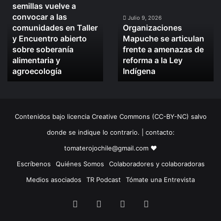
semillas vuelve a
defensa
Mapuche
convocar a las
de
se
Julio 9, 2026
comunidades en Taller
Organizaciones
las
articulan
y Encuentro abierto
Mapuche se articulan
semillas
frente
sobre soberanía
frente a amenazas de
vuelve
a
alimentaria y
reforma a la Ley
a
amenazas
convocar
agroecología
de
Indígena
a
reforma
las
a
comunidades
la
en
Ley
Contenidos bajo licencia Creative Commons (CC-BY-NC) salvo
Taller
Indígena
y
donde se indique lo contrario. | contacto:
Encuentro
tomaterojochile@gmail.com ♥
abierto
sobre
Escríbenos
Quiénes Somos
Colaboradores y colaboradoras
soberanía
Medios asociados
TR Podcast
Tómate una Entrevista
alimentaria
y
Facebook
X
LinkedIn
Instagram
agroecología