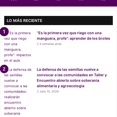
a
m
i
l
LO MÁS RECIENTE
i
a
“Es la primera vez que riego con una
r
manguera, profe”: aprender de los brotes
e
4 semanas atrás
n
b
u
s
c
La defensa de las semillas vuelve a
a
convocar a las comunidades en Taller y
d
Encuentro abierto sobre soberanía
e
alimentaria y agroecología
p
Julio 10, 2026
l
a
z
o