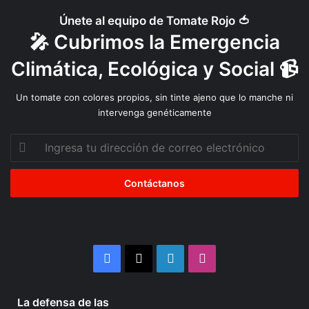
Únete al equipo de Tomate Rojo 🍅
🎤 Cubrimos la Emergencia
Climática, Ecológica y Social 📹
Un tomate con colores propios, sin tinte ajeno que lo manche ni
intervenga genéticamente
Ingresa
tu
dirección
de
correo
electrónico
Facebook
X
LinkedIn
Instagram
Julio 10, 2026
La defensa de las
La
Organizaciones