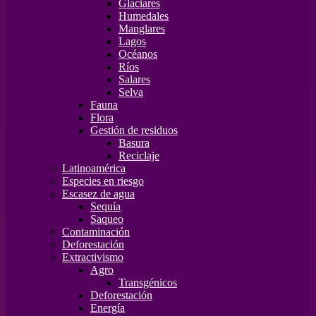
Glaciares
Humedales
Manglares
Lagos
Océanos
Ríos
Salares
Selva
Fauna
Flora
Gestión de residuos
Basura
Reciclaje
Latinoamérica
Especies en riesgo
Escasez de agua
Sequía
Saqueo
Contaminación
Deforestación
Extractivismo
Agro
Transgénicos
Deforestación
Energía