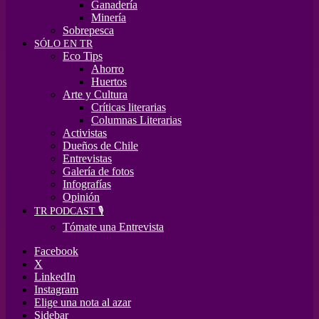
Ganadería
Minería
Sobrepesca
SÓLO EN TR
Eco Tips
Ahorro
Huertos
Arte y Cultura
Críticas literarias
Columnas Literarias
Activistas
Dueños de Chile
Entrevistas
Galería de fotos
Infografías
Opinión
TR PODCAST 🎙️
Tómate una Entrevista
Facebook
X
LinkedIn
Instagram
Elige una nota al azar
Sidebar