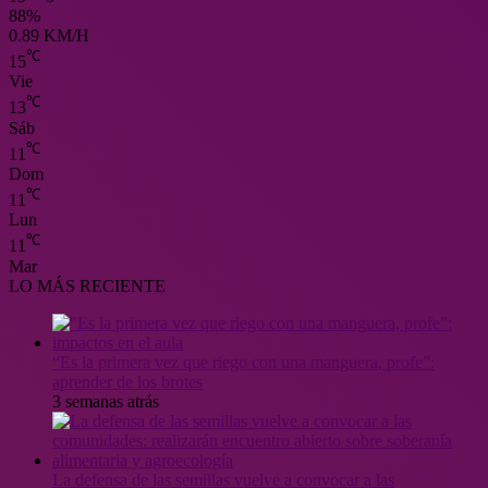
88%
0.89 KM/H
℃
15
Vie
℃
13
Sáb
℃
11
Dom
℃
11
Lun
℃
11
Mar
LO MÁS RECIENTE
“Es la primera vez que riego con una manguera, profe”:
aprender de los brotes
3 semanas atrás
La defensa de las semillas vuelve a convocar a las