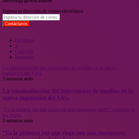
intervenga genéticamente
Ingresa tu dirección de correo electrónico
Facebook
X
LinkedIn
Instagram
La criminalización del intercambio de semillas en la nueva
regulación del SAG
3 semanas atrás
La criminalización del intercambio de semillas en la
nueva regulación del SAG
“Es la primera vez que riego con una manguera, profe”: aprender de
los brotes
3 semanas atrás
“Es la primera vez que riego con una manguera,