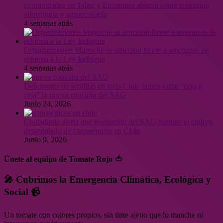
comunidades en Taller y Encuentro abierto sobre soberanía
alimentaria y agroecología
4 semanas atrás
Organizaciones Mapuche se articulan frente a amenazas de
reforma a la Ley Indígena
4 semanas atrás
Defensores de semillas en todo Chile tienen entre “ceja y
ceja” la nueva consulta del SAG
Junio 24, 2026
Ciudadanía alerta que resolución del SAG permite el cultivo
desregulado de transgénicos en Chile
Junio 9, 2026
Únete al equipo de Tomate Rojo 🍅
🎤 Cubrimos la Emergencia Climática, Ecológica y
Social 📹
Un tomate con colores propios, sin tinte ajeno que lo manche ni