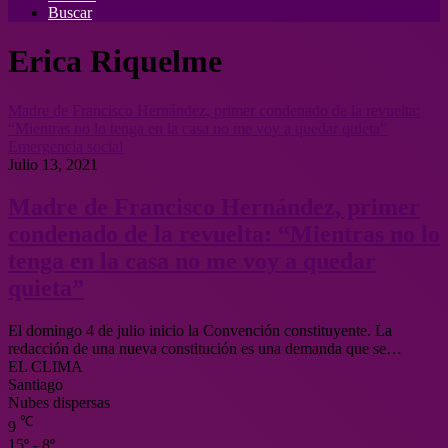
Buscar
Erica Riquelme
Madre de Francisco Hernández, primer condenado de la revuelta:
“Mientras no lo tenga en la casa no me voy a quedar quieta”
Emergencia social
Julio 13, 2021
Madre de Francisco Hernández, primer
condenado de la revuelta: “Mientras no lo
tenga en la casa no me voy a quedar
quieta”
El domingo 4 de julio inicio la Convención constituyente. La
redacción de una nueva constitución es una demanda que se…
EL CLIMA
Santiago
Nubes dispersas
℃
9
15º - 8º