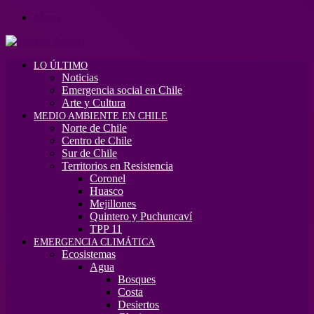
Menú
LO ÚLTIMO
Noticias
Emergencia social en Chile
Arte y Cultura
MEDIO AMBIENTE EN CHILE
Norte de Chile
Centro de Chile
Sur de Chile
Territorios en Resistencia
Coronel
Huasco
Mejillones
Quintero y Puchuncaví
TPP 11
EMERGENCIA CLIMÁTICA
Ecosistemas
Agua
Bosques
Costa
Desiertos