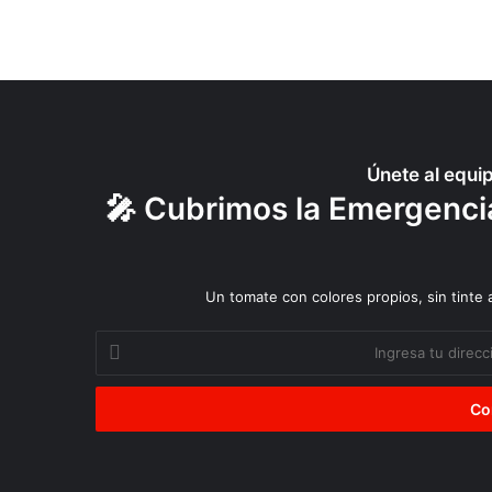
n
a
z
a
d
a
Únete al equi
🎤 Cubrimos la Emergencia
Un tomate con colores propios, sin tinte
Ingresa
tu
dirección
de
correo
electrónico