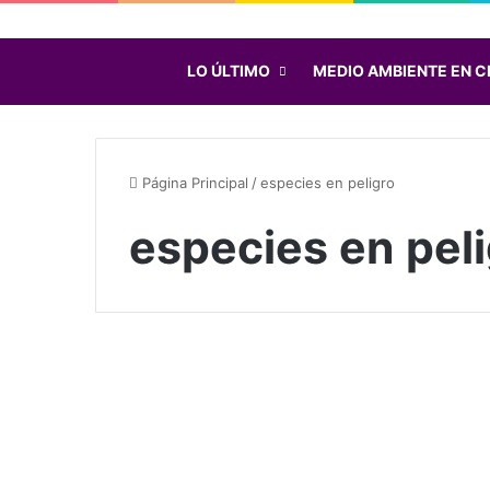
LO ÚLTIMO
MEDIO AMBIENTE EN C
Página Principal
/
especies en peligro
especies en pel
3
1
Noticias
e
s
p
e