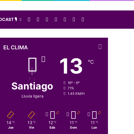
Facebook
X
LinkedIn
Instagram
Elige una nota al azar
Sidebar
Buscar
CAST 🎙️
EL CLIMA
13
℃
Santiago
16º - 6º
71%
1.45 KM/H
Lluvia ligera
14
13
12
11
11
℃
℃
℃
℃
℃
Jue
Vie
Sáb
Dom
Lun