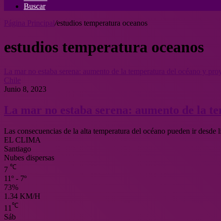
Buscar
Página Principal
/
estudios temperatura oceanos
estudios temperatura oceanos
La mar no estaba serena: aumento de la temperatura del océano y pro
Chile
Junio 8, 2023
La mar no estaba serena: aumento de la te
Las consecuencias de la alta temperatura del océano pueden ir desde l
EL CLIMA
Santiago
Nubes dispersas
℃
7
11º - 7º
73%
1.34 KM/H
℃
11
Sáb