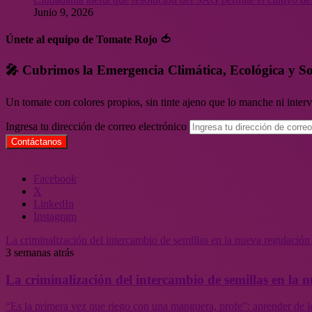
Junio 9, 2026
Únete al equipo de Tomate Rojo 🍅
🎤 Cubrimos la Emergencia Climática, Ecológica y So
Un tomate con colores propios, sin tinte ajeno que lo manche ni inte
Ingresa tu dirección de correo electrónico
Facebook
X
LinkedIn
Instagram
La criminalización del intercambio de semillas en la nueva regulació
3 semanas atrás
La criminalización del intercambio de semillas en la
“Es la primera vez que riego con una manguera, profe”: aprender de l