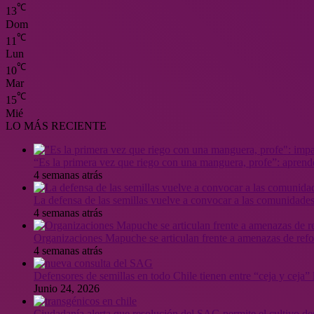
℃
13
Dom
℃
11
Lun
℃
10
Mar
℃
15
Mié
LO MÁS RECIENTE
“Es la primera vez que riego con una manguera, profe”: aprende
4 semanas atrás
La defensa de las semillas vuelve a convocar a las comunidades
4 semanas atrás
Organizaciones Mapuche se articulan frente a amenazas de ref
4 semanas atrás
Defensores de semillas en todo Chile tienen entre “ceja y ceja
Junio 24, 2026
Ciudadanía alerta que resolución del SAG permite el cultivo de