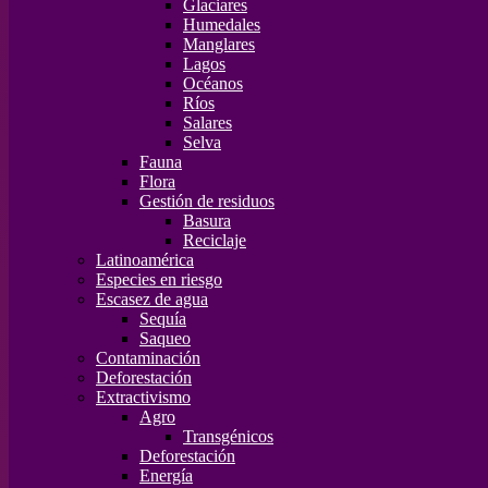
Glaciares
Humedales
Manglares
Lagos
Océanos
Ríos
Salares
Selva
Fauna
Flora
Gestión de residuos
Basura
Reciclaje
Latinoamérica
Especies en riesgo
Escasez de agua
Sequía
Saqueo
Contaminación
Deforestación
Extractivismo
Agro
Transgénicos
Deforestación
Energía