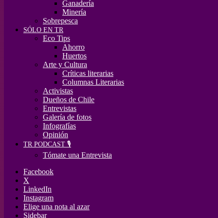
Ganadería
Minería
Sobrepesca
SÓLO EN TR
Eco Tips
Ahorro
Huertos
Arte y Cultura
Críticas literarias
Columnas Literarias
Activistas
Dueños de Chile
Entrevistas
Galería de fotos
Infografías
Opinión
TR PODCAST 🎙️
Tómate una Entrevista
Facebook
X
LinkedIn
Instagram
Elige una nota al azar
Sidebar