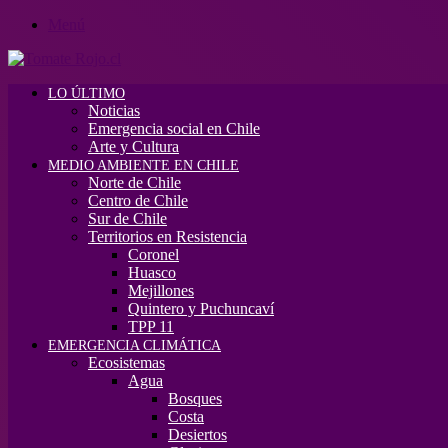
Menú
LO ÚLTIMO
Noticias
Emergencia social en Chile
Arte y Cultura
MEDIO AMBIENTE EN CHILE
Norte de Chile
Centro de Chile
Sur de Chile
Territorios en Resistencia
Coronel
Huasco
Mejillones
Quintero y Puchuncaví
TPP 11
EMERGENCIA CLIMÁTICA
Ecosistemas
Agua
Bosques
Costa
Desiertos