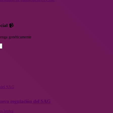
cial 📹
rvenga genéticamente
n del SAG
 nueva regulación del SAG
os brotes