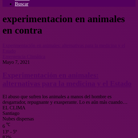
Buscar
experimentacion en animales
en contra
Experimentación en animales: alternativas para la medicina y el
Estado
Emergencia Climática
Mayo 7, 2021
Experimentación en animales:
alternativas para la medicina y el Estado
El abuso que sufren los animales a manos del hombre es
desgarrador, repugnante y exasperante. Lo es aún más cuando…
EL CLIMA
Santiago
Nubes dispersas
℃
6
13º - 5º
82%