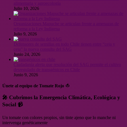
alimentaria y agroecología
Julio 10, 2026
Organizaciones Mapuche se articulan frente a amenazas de
reforma a la Ley Indígena
Julio 9, 2026
Defensores de semillas en todo Chile tienen entre “ceja y
ceja” la nueva consulta del SAG
Junio 24, 2026
Ciudadanía alerta que resolución del SAG permite el cultivo
desregulado de transgénicos en Chile
Junio 9, 2026
Únete al equipo de Tomate Rojo 🍅
🎤 Cubrimos la Emergencia Climática, Ecológica y
Social 📹
Un tomate con colores propios, sin tinte ajeno que lo manche ni
intervenga genéticamente