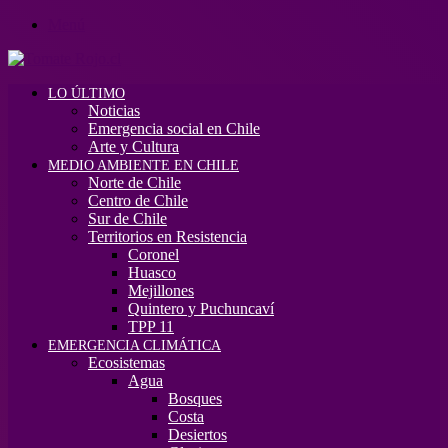
Menú
LO ÚLTIMO
Noticias
Emergencia social en Chile
Arte y Cultura
MEDIO AMBIENTE EN CHILE
Norte de Chile
Centro de Chile
Sur de Chile
Territorios en Resistencia
Coronel
Huasco
Mejillones
Quintero y Puchuncaví
TPP 11
EMERGENCIA CLIMÁTICA
Ecosistemas
Agua
Bosques
Costa
Desiertos