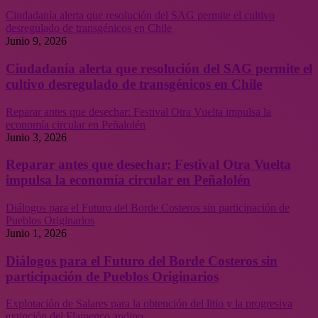
Ciudadanía alerta que resolución del SAG permite el cultivo
desregulado de transgénicos en Chile
Junio 9, 2026
Ciudadanía alerta que resolución del SAG permite el
cultivo desregulado de transgénicos en Chile
Reparar antes que desechar: Festival Otra Vuelta impulsa la
economía circular en Peñalolén
Junio 3, 2026
Reparar antes que desechar: Festival Otra Vuelta
impulsa la economía circular en Peñalolén
Diálogos para el Futuro del Borde Costeros sin participación de
Pueblos Originarios
Junio 1, 2026
Diálogos para el Futuro del Borde Costeros sin
participación de Pueblos Originarios
Explotación de Salares para la obtención del litio y la progresiva
extinción del Flamenco andino