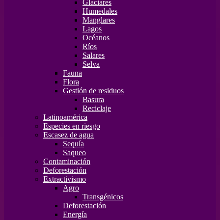
Glaciares
Humedales
Manglares
Lagos
Océanos
Ríos
Salares
Selva
Fauna
Flora
Gestión de residuos
Basura
Reciclaje
Latinoamérica
Especies en riesgo
Escasez de agua
Sequía
Saqueo
Contaminación
Deforestación
Extractivismo
Agro
Transgénicos
Deforestación
Energía