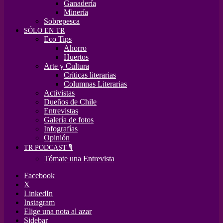
Ganadería
Minería
Sobrepesca
SÓLO EN TR
Eco Tips
Ahorro
Huertos
Arte y Cultura
Críticas literarias
Columnas Literarias
Activistas
Dueños de Chile
Entrevistas
Galería de fotos
Infografías
Opinión
TR PODCAST 🎙️
Tómate una Entrevista
Facebook
X
LinkedIn
Instagram
Elige una nota al azar
Sidebar