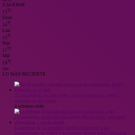
0.34 KM/H
℃
13
Dom
℃
14
Lun
℃
13
Mar
℃
17
Mié
℃
19
Jue
LO MÁS RECIENTE
“Es la primera vez que riego con una manguera, profe”:
aprender de los brotes
4 semanas atrás
La defensa de las semillas vuelve a convocar a las
comunidades en Taller y Encuentro abierto sobre soberanía