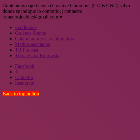
Contenidos bajo licencia Creative Commons (CC-BY-NC) salvo
donde se indique lo contrario. | contacto:
tomaterojochile@gmail.com ♥
Escríbenos
Quiénes Somos
Colaboradores y colaboradoras
Medios asociados
TR Podcast
Tómate una Entrevista
Facebook
X
LinkedIn
Instagram
Back to top button