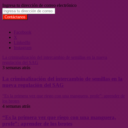
Ingresa tu dirección de correo electrónico
Facebook
X
LinkedIn
Instagram
La criminalización del intercambio de semillas en la nueva
regulación del SAG
3 semanas atrás
La criminalización del intercambio de semillas en la
nueva regulación del SAG
“Es la primera vez que riego con una manguera, profe”: aprender de
los brotes
4 semanas atrás
“Es la primera vez que riego con una manguera,
profe”: aprender de los brotes