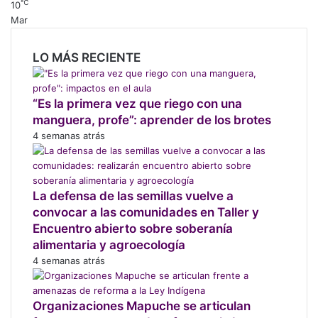
℃
10
r
Mar
e
s
t
LO MÁS RECIENTE
a
l
p
“Es la primera vez que riego con una
r
manguera, profe”: aprender de los brotes
o
4 semanas atrás
p
o
n
e
La defensa de las semillas vuelve a
n
convocar a las comunidades en Taller y
d
Encuentro abierto sobre soberanía
e
alimentaria y agroecología
c
4 semanas atrás
r
e
t
Organizaciones Mapuche se articulan
o