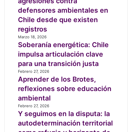
agresiones contra
año
con
defensores ambientales en
más
Chile desde que existen
agresiones
contra
registros
defensores
Soberanía
Marzo 18, 2026
ambientales
energética:
Soberanía energética: Chile
en
Chile
Chile
impulsa articulación clave
impulsa
desde
articulación
para una transición justa
que
clave
existen
Aprender
Febrero 27, 2026
para
registros
de
Aprender de los Brotes,
una
los
transición
reflexiones sobre educación
Brotes,
justa
reflexiones
ambiental
sobre
Y
Febrero 27, 2026
educación
seguimos
Y seguimos en la disputa: la
ambiental
en
autodeterminación territorial
la
disputa: