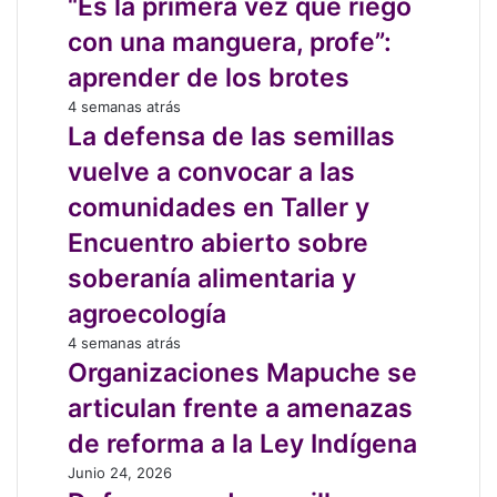
la
“Es la primera vez que riego
la
primera
nueva
con una manguera, profe”:
vez
regulación
que
aprender de los brotes
del
riego
SAG
La
4 semanas atrás
con
defensa
La defensa de las semillas
una
de
manguera,
vuelve a convocar a las
las
profe”:
semillas
comunidades en Taller y
aprender
vuelve
de
Encuentro abierto sobre
a
los
convocar
soberanía alimentaria y
brotes
a
agroecología
las
comunidades
Organizaciones
4 semanas atrás
en
Mapuche
Organizaciones Mapuche se
Taller
se
articulan frente a amenazas
y
articulan
Encuentro
frente
de reforma a la Ley Indígena
abierto
a
Defensores
Junio 24, 2026
sobre
amenazas
de