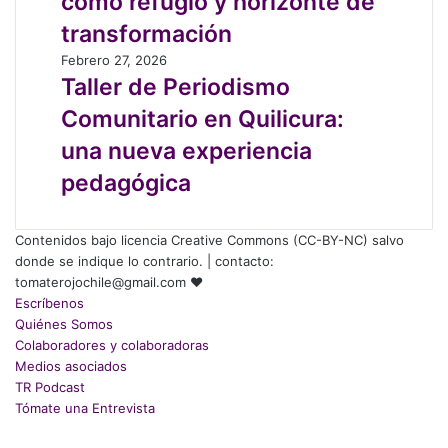
como refugio y horizonte de
la
transformación
autodeterminación
territorial
Taller
Febrero 27, 2026
como
de
Taller de Periodismo
refugio
Periodismo
Comunitario en Quilicura:
y
Comunitario
horizonte
en
una nueva experiencia
de
Quilicura:
pedagógica
transformación
una
nueva
experiencia
Contenidos bajo licencia Creative Commons (CC-BY-NC) salvo
pedagógica
donde se indique lo contrario. | contacto:
tomaterojochile@gmail.com ♥
Escríbenos
Quiénes Somos
Colaboradores y colaboradoras
Medios asociados
TR Podcast
Tómate una Entrevista
Facebook