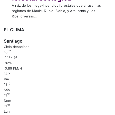
i
A raíz de los mega-incendios forestales que arrasan las
o
regiones de Maule, Ñuble, Biobío, y Araucanía y Los
n
Ríos, diversas…
e
s
EL CLIMA
c
o
Santiago
n
Cielo despejado
t
℃
10
r
14º - 9º
a
82%
e
0.89 KM/H
l
℃
14
m
Vie
o
℃
13
d
Sáb
e
℃
11
l
Dom
o
℃
11
f
Lun
o