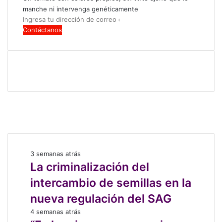
manche ni intervenga genéticamente
e
Ingresa
c
tu
o
dirección
l
de
ó
correo
g
electrónico
i
c
a
Facebook
X
LinkedIn
Instagram
La
3 semanas atrás
criminalización
La criminalización del
del
intercambio de semillas en la
intercambio
de
nueva regulación del SAG
semillas
“Es
4 semanas atrás
en