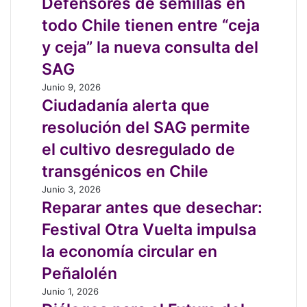
Defensores de semillas en
soberanía
de
semillas
alimentaria
reforma
todo Chile tienen entre “ceja
en
y
a
todo
y ceja” la nueva consulta del
agroecología
la
Chile
Ley
SAG
tienen
Indígena
entre
Ciudadanía
Junio 9, 2026
“ceja
alerta
Ciudadanía alerta que
y
que
resolución del SAG permite
ceja”
resolución
la
del
el cultivo desregulado de
nueva
SAG
transgénicos en Chile
consulta
permite
del
el
Reparar
Junio 3, 2026
SAG
cultivo
antes
Reparar antes que desechar:
desregulado
que
Festival Otra Vuelta impulsa
de
desechar:
transgénicos
Festival
la economía circular en
en
Otra
Peñalolén
Chile
Vuelta
impulsa
Diálogos
Junio 1, 2026
la
para