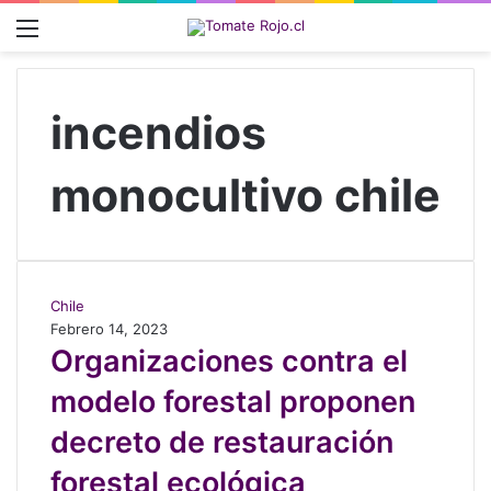
Menú
incendios
monocultivo chile
O
Chile
r
Febrero 14, 2023
g
Organizaciones contra el
a
modelo forestal proponen
n
i
decreto de restauración
z
a
forestal ecológica
c