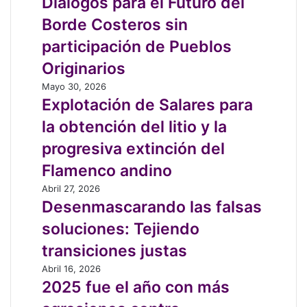
Diálogos para el Futuro del
economía
el
Borde Costeros sin
circular
Futuro
en
del
participación de Pueblos
Peñalolén
Borde
Originarios
Costeros
sin
Explotación
Mayo 30, 2026
participación
de
Explotación de Salares para
de
Salares
la obtención del litio y la
Pueblos
para
Originarios
la
progresiva extinción del
obtención
Flamenco andino
del
litio
Desenmascarando
Abril 27, 2026
y
las
Desenmascarando las falsas
la
falsas
soluciones: Tejiendo
progresiva
soluciones:
extinción
Tejiendo
transiciones justas
del
transiciones
2025
Abril 16, 2026
Flamenco
justas
fue
2025 fue el año con más
andino
el