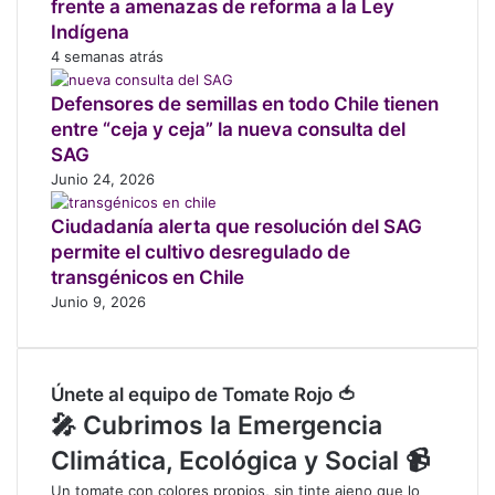
frente a amenazas de reforma a la Ley
d
e
Indígena
r
4 semanas atrás
e
s
Defensores de semillas en todo Chile tienen
t
entre “ceja y ceja” la nueva consulta del
a
SAG
u
Junio 24, 2026
r
a
Ciudadanía alerta que resolución del SAG
c
permite el cultivo desregulado de
i
transgénicos en Chile
ó
Junio 9, 2026
n
f
o
r
Únete al equipo de Tomate Rojo 🍅
e
🎤 Cubrimos la Emergencia
s
t
Climática, Ecológica y Social 📹
a
Un tomate con colores propios, sin tinte ajeno que lo
l