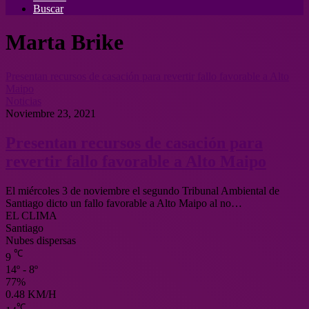
Buscar
Marta Brike
Presentan recursos de casación para revertir fallo favorable a Alto
Maipo
Noticias
Noviembre 23, 2021
Presentan recursos de casación para
revertir fallo favorable a Alto Maipo
El miércoles 3 de noviembre el segundo Tribunal Ambiental de
Santiago dicto un fallo favorable a Alto Maipo al no…
EL CLIMA
Santiago
Nubes dispersas
℃
9
14º - 8º
77%
0.48 KM/H
℃