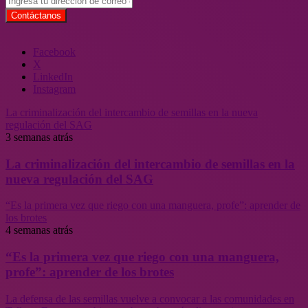
Facebook
X
LinkedIn
Instagram
La criminalización del intercambio de semillas en la nueva
regulación del SAG
3 semanas atrás
La criminalización del intercambio de semillas en la
nueva regulación del SAG
“Es la primera vez que riego con una manguera, profe”: aprender de
los brotes
4 semanas atrás
“Es la primera vez que riego con una manguera,
profe”: aprender de los brotes
La defensa de las semillas vuelve a convocar a las comunidades en