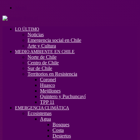
Menú
LO ÚLTIMO
Noticias
Emergencia social en Chile
Arte y Cultura
MEDIO AMBIENTE EN CHILE
Norte de Chile
Centro de Chile
Sur de Chile
Territorios en Resistencia
Coronel
Huasco
Mejillones
Quintero y Puchuncaví
TPP 11
EMERGENCIA CLIMÁTICA
Ecosistemas
Agua
Bosques
Costa
Desiertos