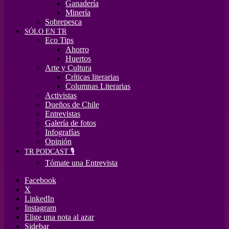
Ganadería
Minería
Sobrepesca
SÓLO EN TR
Eco Tips
Ahorro
Huertos
Arte y Cultura
Críticas literarias
Columnas Literarias
Activistas
Dueños de Chile
Entrevistas
Galería de fotos
Infografías
Opinión
TR PODCAST 🎙️
Tómate una Entrevista
Facebook
X
LinkedIn
Instagram
Elige una nota al azar
Sidebar