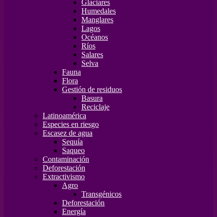
Glaciares
Humedales
Manglares
Lagos
Océanos
Ríos
Salares
Selva
Fauna
Flora
Gestión de residuos
Basura
Reciclaje
Latinoamérica
Especies en riesgo
Escasez de agua
Sequía
Saqueo
Contaminación
Deforestación
Extractivismo
Agro
Transgénicos
Deforestación
Energía