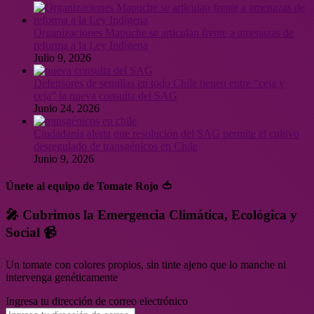
Organizaciones Mapuche se articulan frente a amenazas de
reforma a la Ley Indígena
Julio 9, 2026
Defensores de semillas en todo Chile tienen entre “ceja y
ceja” la nueva consulta del SAG
Junio 24, 2026
Ciudadanía alerta que resolución del SAG permite el cultivo
desregulado de transgénicos en Chile
Junio 9, 2026
Únete al equipo de Tomate Rojo 🍅
🎤 Cubrimos la Emergencia Climática, Ecológica y
Social 📹
Un tomate con colores propios, sin tinte ajeno que lo manche ni
intervenga genéticamente
Ingresa tu dirección de correo electrónico