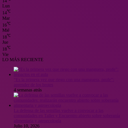
14
Lun
℃
14
Mar
℃
16
Mié
℃
18
Jue
℃
18
Vie
LO MÁS RECIENTE
“Es la primera vez que riego con una manguera, profe”:
aprender de los brotes
4 semanas atrás
La defensa de las semillas vuelve a convocar a las
comunidades en Taller y Encuentro abierto sobre soberanía
alimentaria y agroecología
Julio 10, 2026