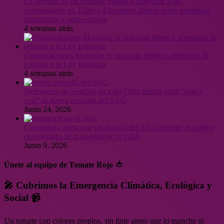
La defensa de las semillas vuelve a convocar a las
comunidades en Taller y Encuentro abierto sobre soberanía
alimentaria y agroecología
4 semanas atrás
Organizaciones Mapuche se articulan frente a amenazas de
reforma a la Ley Indígena
4 semanas atrás
Defensores de semillas en todo Chile tienen entre “ceja y
ceja” la nueva consulta del SAG
Junio 24, 2026
Ciudadanía alerta que resolución del SAG permite el cultivo
desregulado de transgénicos en Chile
Junio 9, 2026
Únete al equipo de Tomate Rojo 🍅
🎤 Cubrimos la Emergencia Climática, Ecológica y
Social 📹
Un tomate con colores propios, sin tinte ajeno que lo manche ni