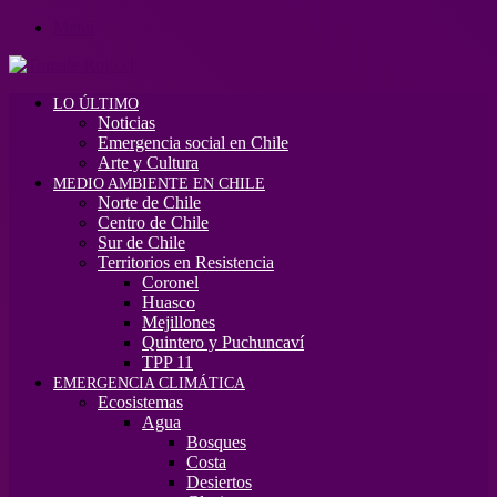
Menú
LO ÚLTIMO
Noticias
Emergencia social en Chile
Arte y Cultura
MEDIO AMBIENTE EN CHILE
Norte de Chile
Centro de Chile
Sur de Chile
Territorios en Resistencia
Coronel
Huasco
Mejillones
Quintero y Puchuncaví
TPP 11
EMERGENCIA CLIMÁTICA
Ecosistemas
Agua
Bosques
Costa
Desiertos