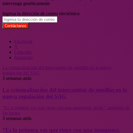
intervenga genéticamente
Ingresa tu dirección de correo electrónico
Facebook
X
LinkedIn
Instagram
La criminalización del intercambio de semillas en la nueva
regulación del SAG
3 semanas atrás
La criminalización del intercambio de semillas en la
nueva regulación del SAG
“Es la primera vez que riego con una manguera, profe”: aprender de
los brotes
3 semanas atrás
“Es la primera vez que riego con una manguera,