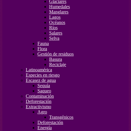
Glaciares
Humedales
Manglares
Lagos
Océanos
Ríos
Salares
Selva
Fauna
Flora
Gestión de residuos
Basura
Reciclaje
Latinoamérica
Especies en riesgo
Escasez de agua
Sequía
Saqueo
Contaminación
Deforestación
Extractivismo
Agro
Transgénicos
Deforestación
Energía