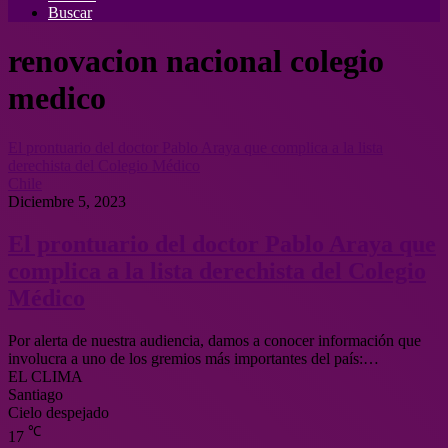
Buscar
renovacion nacional colegio
medico
El prontuario del doctor Pablo Araya que complica a la lista
derechista del Colegio Médico
Chile
Diciembre 5, 2023
El prontuario del doctor Pablo Araya que
complica a la lista derechista del Colegio
Médico
Por alerta de nuestra audiencia, damos a conocer información que
involucra a uno de los gremios más importantes del país:…
EL CLIMA
Santiago
Cielo despejado
℃
17