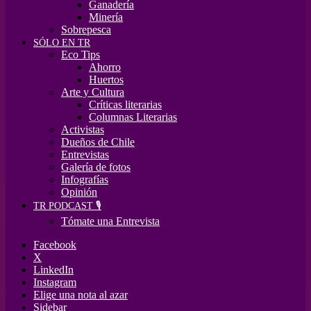
Ganadería
Minería
Sobrepesca
SÓLO EN TR
Eco Tips
Ahorro
Huertos
Arte y Cultura
Críticas literarias
Columnas Literarias
Activistas
Dueños de Chile
Entrevistas
Galería de fotos
Infografías
Opinión
TR PODCAST 🎙️
Tómate una Entrevista
Facebook
X
LinkedIn
Instagram
Elige una nota al azar
Sidebar