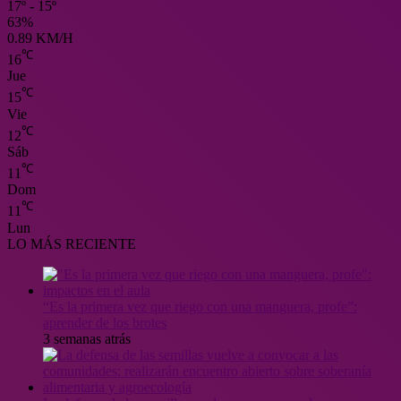
17º - 15º
63%
0.89 KM/H
℃
16
Jue
℃
15
Vie
℃
12
Sáb
℃
11
Dom
℃
11
Lun
LO MÁS RECIENTE
“Es la primera vez que riego con una manguera, profe”:
aprender de los brotes
3 semanas atrás