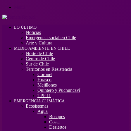
Menú
LO ÚLTIMO
Noticias
Emergencia social en Chile
Arte y Cultura
MEDIO AMBIENTE EN CHILE
Norte de Chile
Centro de Chile
Sur de Chile
Territorios en Resistencia
Coronel
Huasco
Mejillones
Quintero y Puchuncaví
TPP 11
EMERGENCIA CLIMÁTICA
Ecosistemas
Agua
Bosques
Costa
Desiertos