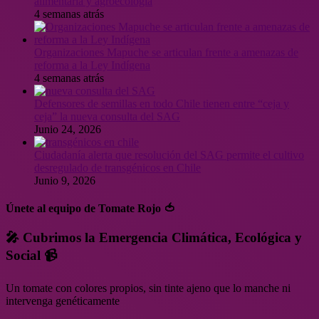
alimentaria y agroecología
4 semanas atrás
Organizaciones Mapuche se articulan frente a amenazas de
reforma a la Ley Indígena
4 semanas atrás
Defensores de semillas en todo Chile tienen entre “ceja y
ceja” la nueva consulta del SAG
Junio 24, 2026
Ciudadanía alerta que resolución del SAG permite el cultivo
desregulado de transgénicos en Chile
Junio 9, 2026
Únete al equipo de Tomate Rojo 🍅
🎤 Cubrimos la Emergencia Climática, Ecológica y
Social 📹
Un tomate con colores propios, sin tinte ajeno que lo manche ni
intervenga genéticamente