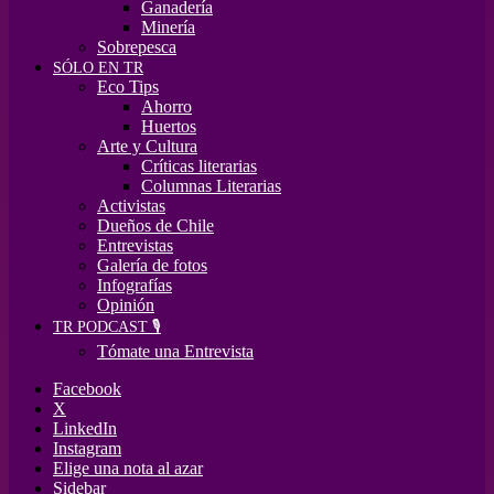
Ganadería
Minería
Sobrepesca
SÓLO EN TR
Eco Tips
Ahorro
Huertos
Arte y Cultura
Críticas literarias
Columnas Literarias
Activistas
Dueños de Chile
Entrevistas
Galería de fotos
Infografías
Opinión
TR PODCAST 🎙️
Tómate una Entrevista
Facebook
X
LinkedIn
Instagram
Elige una nota al azar
Sidebar