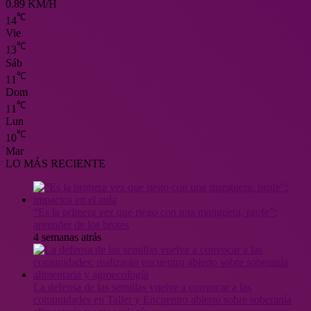
0.89 KM/H
℃
14
Vie
℃
13
Sáb
℃
11
Dom
℃
11
Lun
℃
10
Mar
LO MÁS RECIENTE
“Es la primera vez que riego con una manguera, profe”:
aprender de los brotes
4 semanas atrás
La defensa de las semillas vuelve a convocar a las
comunidades en Taller y Encuentro abierto sobre soberanía