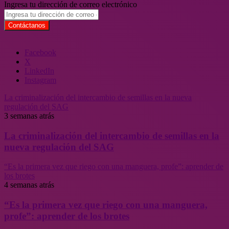
Ingresa tu dirección de correo electrónico
Facebook
X
LinkedIn
Instagram
La criminalización del intercambio de semillas en la nueva
regulación del SAG
3 semanas atrás
La criminalización del intercambio de semillas en la
nueva regulación del SAG
“Es la primera vez que riego con una manguera, profe”: aprender de
los brotes
4 semanas atrás
“Es la primera vez que riego con una manguera,
profe”: aprender de los brotes