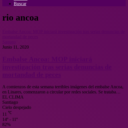
Buscar
rio ancoa
Embalse Ancoa: MOP iniciará investigación tras serias denuncias de
mortandad de peces
Saqueo
Junio 11, 2020
Embalse Ancoa: MOP iniciará
investigación tras serias denuncias de
mortandad de peces
A comienzos de esta semana terribles imágenes del embalse Ancoa,
en Linares, comenzaron a circular por redes sociales. Se trataba…
EL CLIMA
Santiago
Cielo despejado
℃
11
14º - 11º
82%