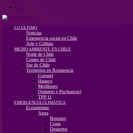
Menú
LO ÚLTIMO
Noticias
Emergencia social en Chile
Arte y Cultura
MEDIO AMBIENTE EN CHILE
Norte de Chile
Centro de Chile
Sur de Chile
Territorios en Resistencia
Coronel
Huasco
Mejillones
Quintero y Puchuncaví
TPP 11
EMERGENCIA CLIMÁTICA
Ecosistemas
Agua
Bosques
Costa
Desiertos