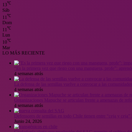
℃
13
Sáb
℃
11
Dom
℃
11
Lun
℃
10
Mar
LO MÁS RECIENTE
“Es la primera vez que riego con una manguera, profe”: aprende
4 semanas atrás
La defensa de las semillas vuelve a convocar a las comunidades
4 semanas atrás
Organizaciones Mapuche se articulan frente a amenazas de ref
4 semanas atrás
Defensores de semillas en todo Chile tienen entre “ceja y ceja
Junio 24, 2026
Ciudadanía alerta que resolución del SAG permite el cultivo de