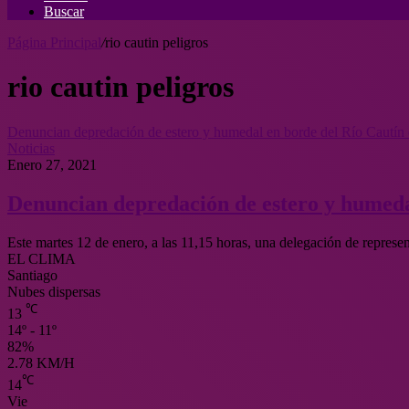
Buscar
Página Principal
/
rio cautin peligros
rio cautin peligros
Denuncian depredación de estero y humedal en borde del Río Cautí
Noticias
Enero 27, 2021
Denuncian depredación de estero y humeda
Este martes 12 de enero, a las 11,15 horas, una delegación de repres
EL CLIMA
Santiago
Nubes dispersas
℃
13
14º - 11º
82%
2.78 KM/H
℃
14
Vie