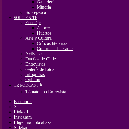
Ganadería
Minería
Sobrepesca
SÓLO EN TR
Eco Tips
Ahorro
Huertos
Arte y Cultura
Críticas literarias
Columnas Literarias
Activistas
Dueños de Chile
Entrevistas
Galería de fotos
Infografías
Opinión
TR PODCAST 🎙️
Tómate una Entrevista
Facebook
X
LinkedIn
Instagram
Elige una nota al azar
Sidebar