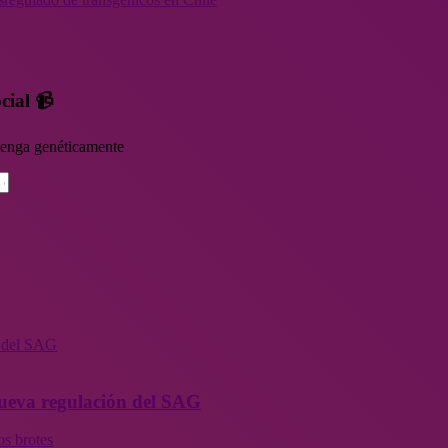
cial 📹
rvenga genéticamente
n del SAG
 nueva regulación del SAG
os brotes