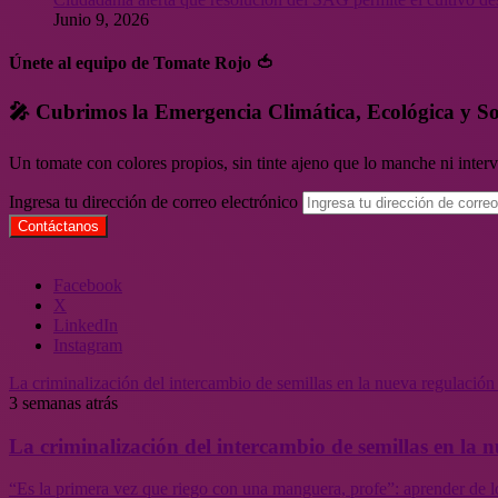
Junio 9, 2026
Únete al equipo de Tomate Rojo 🍅
🎤 Cubrimos la Emergencia Climática, Ecológica y So
Un tomate con colores propios, sin tinte ajeno que lo manche ni inte
Ingresa tu dirección de correo electrónico
Facebook
X
LinkedIn
Instagram
La criminalización del intercambio de semillas en la nueva regulació
3 semanas atrás
La criminalización del intercambio de semillas en la
“Es la primera vez que riego con una manguera, profe”: aprender de l