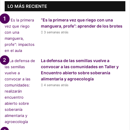
s
LO MÁS RECIENTE
e
r
“Es la primera vez que riego con una
v
manguera, profe”: aprender de los brotes
a
3 semanas atrás
N
a
c
i
o
La defensa de las semillas vuelve a
n
convocar a las comunidades en Taller y
a
Encuentro abierto sobre soberanía
l
alimentaria y agroecología
P
4 semanas atrás
a
m
p
a
d
e
l