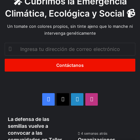
🎤 Cubrimos la Emergencia
Climática, Ecológica y Social 📹
Un tomate con colores propios, sin tinte ajeno que lo manche ni
intervenga genéticamente
Ingresa
tu
dirección
de
correo
electrónico
Facebook
X
LinkedIn
Instagram
4 semanas atrás
La defensa de las
La
Organizaciones
semillas vuelve a
defensa
Mapuche
convocar a las
de
se
4 semanas atrás
comunidades en Taller
Organizaciones