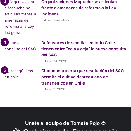
Organizaciones Mapuche se articulan
T
frente a amenazas de reforma a la Ley
a
Indígena
m
4 semanas atrás
a
r
u
g
Defensores de semillas en todo Chile
a
tienen entre “ceja y ceja” la nueva consulta
l
del SAG
Junio 24, 2026
Ciudadanía alerta que resolución del SAG
permite el cultivo desregulado de
transgénicos en Chile
Junio 9, 2026
Únete al equipo de Tomate Rojo 🍅