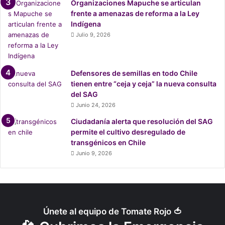
Organizaciones Mapuche se articulan
a
frente a amenazas de reforma a la Ley
d
Indígena
o
Julio 9, 2026
d
e
l
m
Defensores de semillas en todo Chile
u
tienen entre “ceja y ceja” la nueva consulta
n
del SAG
d
Junio 24, 2026
o
Ciudadanía alerta que resolución del SAG
permite el cultivo desregulado de
transgénicos en Chile
Junio 9, 2026
Únete al equipo de Tomate Rojo 🍅