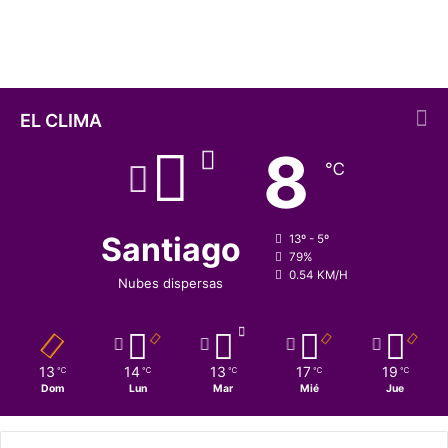
contaminado del mundo
ñ
a
c
i
u
d
EL CLIMA
a
8
d
℃
d
e
C
h
Santiago
13º - 5º
i
79%
0.54 KM/H
l
Nubes dispersas
e
l
l
e
13
14
13
17
19
℃
℃
℃
℃
℃
g
Dom
Lun
Mar
Mié
Jue
ó
a
t