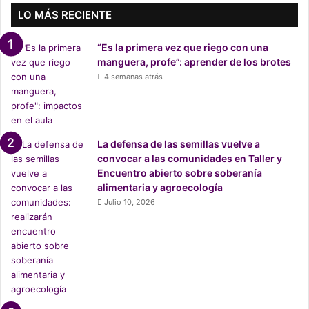
e
LO MÁS RECIENTE
n
e
“Es la primera vez que riego con una
r
manguera, profe”: aprender de los brotes
e
4 semanas atrás
l
a
i
r
e
La defensa de las semillas vuelve a
m
convocar a las comunidades en Taller y
á
Encuentro abierto sobre soberanía
s
alimentaria y agroecología
c
Julio 10, 2026
o
n
t
a
m
i
n