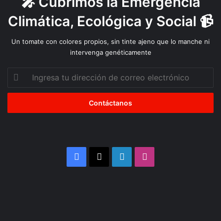
🎤 Cubrimos la Emergencia
Climática, Ecológica y Social 📹
Un tomate con colores propios, sin tinte ajeno que lo manche ni
intervenga genéticamente
Ingresa
tu
dirección
de
correo
electrónico
Facebook
X
LinkedIn
Instagram