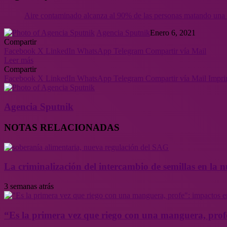
Aire contaminado alcanza al 90% de las personas matando una
Agencia Sputnik
Enero 6, 2021
Compartir
Facebook
X
LinkedIn
WhatsApp
Telegram
Compartir vía Mail
Leer más
Compartir
Facebook
X
LinkedIn
WhatsApp
Telegram
Compartir vía Mail
Impri
Agencia Sputnik
NOTAS RELACIONADAS
La criminalización del intercambio de semillas en la
3 semanas atrás
“Es la primera vez que riego con una manguera, profe