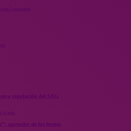
 cada 5 segundos
mir
 nueva regulación del SAG
”: aprender de los brotes