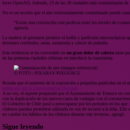
lucro OpenAQ. Además, 25 de las 30 ciudades más contaminadas de Su
No es un secreto que el aire extremadamente contaminado puede cau
“Existe una correlación casi perfecta entre los niveles de conta
agencia.
La madera al quemarse produce el hollín y partículas microscópicas q
derrames cerebrales, asma, neumonía y cáncer de pulmón.
Esta tendencia se ha convertido en
un gran dolor de cabeza
tanto pa
de las primeras ciudades chilenas en introducir la cuarentena.
© FOTO : PIXABAY/PIXOURCE
Resulta que el aumento de la exposición a pequeñas partículas en el 
publicado por la Universidad de Harvard
.
A su vez, el reporte preparado por el Ayuntamiento de Temuco en coop
con la duplicación de los nuevos casos de contagio con el coronavirus
El Gobierno de Chile pasó a preocuparse por los periodos en los que
chilenos puedan permitirse utilizarla en vez de recurrir a la leña. El
no cambie los hábitos de los chilenos durante este invierno, agregó.
Sigue leyendo