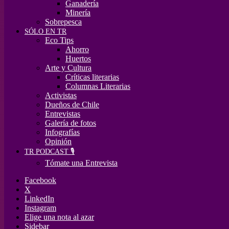
Ganadería
Minería
Sobrepesca
SÓLO EN TR
Eco Tips
Ahorro
Huertos
Arte y Cultura
Críticas literarias
Columnas Literarias
Activistas
Dueños de Chile
Entrevistas
Galería de fotos
Infografías
Opinión
TR PODCAST 🎙️
Tómate una Entrevista
Facebook
X
LinkedIn
Instagram
Elige una nota al azar
Sidebar