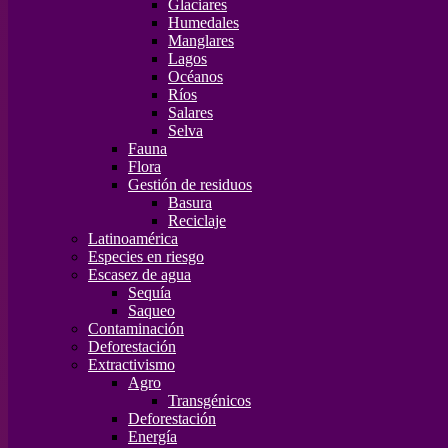
Glaciares
Humedales
Manglares
Lagos
Océanos
Ríos
Salares
Selva
Fauna
Flora
Gestión de residuos
Basura
Reciclaje
Latinoamérica
Especies en riesgo
Escasez de agua
Sequía
Saqueo
Contaminación
Deforestación
Extractivismo
Agro
Transgénicos
Deforestación
Energía