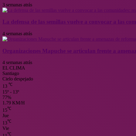
3 semanas atrás
La defensa de las semillas vuelve a convocar a las co
4 semanas atrás
Organizaciones Mapuche se articulan frente a amenaz
4 semanas atrás
EL CLIMA
Santiago
Cielo despejado
℃
13
15º - 13º
77%
1.79 KM/H
℃
15
Jue
℃
13
Vie
℃
11