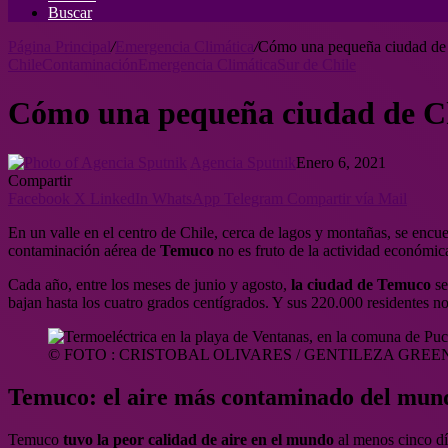
Buscar
Página Principal
/
Emergencia Climática
/
Cómo una pequeña ciudad de C
Chile
Contaminación
Emergencia Climática
Sur de Chile
Cómo una pequeña ciudad de Chi
Agencia Sputnik
Enero 6, 2021
Compartir
Facebook
X
LinkedIn
WhatsApp
Telegram
Compartir vía Mail
En un valle en el centro de Chile, cerca de lagos y montañas, se enc
contaminación aérea de
Temuco
no es fruto de la actividad económica
Cada año, entre los meses de junio y agosto,
la ciudad de
Temuco
se
bajan hasta los cuatro grados centígrados. Y sus 220.000 residentes n
© FOTO : CRISTOBAL OLIVARES / GENTILEZA GRE
Temuco: el aire más contaminado del mun
Temuco
tuvo la peor calidad de aire en el mundo
al menos cinco dí