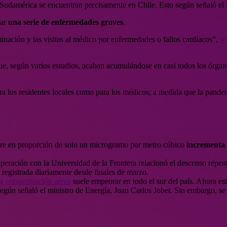
damérica se encuentran precisamente en Chile. Esto según señaló el in
sar
una serie de enfermedades graves
.
minación y las visitas al médico por enfermedades o fallos cardíacos”,
se
ue, según varios estudios, acaban acumulándose en casi todos los órgan
ra los residentes locales como para los médicos; a medida que la pande
aire en proporción de solo un microgramo por metro cúbico
incrementa 
eración con la Universidad de la Frontera relacionó el descenso repent
 registrada diariamente desde finales de marzo.
la contaminación aérea
suele empeorar en todo el sur del país. Ahora es
lo según señaló el ministro de Energía, Juan Carlos Jobet. Sin embargo, 