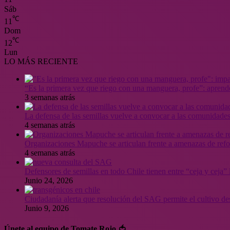
Sáb
℃
11
Dom
℃
12
Lun
LO MÁS RECIENTE
“Es la primera vez que riego con una manguera, profe”: aprende
3 semanas atrás
La defensa de las semillas vuelve a convocar a las comunidades
4 semanas atrás
Organizaciones Mapuche se articulan frente a amenazas de ref
4 semanas atrás
Defensores de semillas en todo Chile tienen entre “ceja y ceja
Junio 24, 2026
Ciudadanía alerta que resolución del SAG permite el cultivo de
Junio 9, 2026
Únete al equipo de Tomate Rojo 🍅