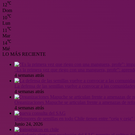
℃
12
Dom
℃
10
Lun
℃
11
Mar
℃
14
Mié
LO MÁS RECIENTE
“Es la primera vez que riego con una manguera, profe”: aprende
4 semanas atrás
La defensa de las semillas vuelve a convocar a las comunidades
4 semanas atrás
Organizaciones Mapuche se articulan frente a amenazas de ref
4 semanas atrás
Defensores de semillas en todo Chile tienen entre “ceja y ceja
Junio 24, 2026
Ciudadanía alerta que resolución del SAG permite el cultivo de