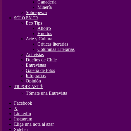
Ganadería
Minería
Sobrepesca
SÓLO EN TR
Eco Tips
Ahorro
Huertos
Arte y Cultura
Críticas literarias
Columnas Literarias
Activistas
Dueños de Chile
Entrevistas
Galería de fotos
Infografías
Opinión
TR PODCAST 🎙️
Tómate una Entrevista
Facebook
X
LinkedIn
Instagram
Elige una nota al azar
Sidebar