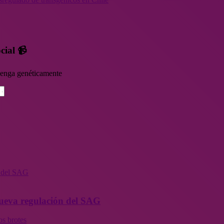
cial 📹
rvenga genéticamente
n del SAG
 nueva regulación del SAG
os brotes