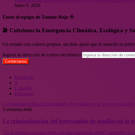
Junio 9, 2026
Únete al equipo de Tomate Rojo 🍅
🎤 Cubrimos la Emergencia Climática, Ecológica y So
Un tomate con colores propios, sin tinte ajeno que lo manche ni inte
Ingresa tu dirección de correo electrónico
Facebook
X
LinkedIn
Instagram
La criminalización del intercambio de semillas en la nueva regulació
3 semanas atrás
La criminalización del intercambio de semillas en la
“Es la primera vez que riego con una manguera, profe”: aprender de l