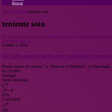
Buscar
Página Principal
/
teniente soto
teniente soto
El video que prueba que carabinero empujó a joven manifestante por
Emergencia social
Octubre 3, 2020
El video que prueba que carabinero empuj
Primer viernes de octubre. La “Plaza de la Dignidad”, ex Plaza Italia,
EL CLIMA
Santiago
Nubes dispersas
℃
8
13º - 8º
65%
1.34 KM/H
℃
13
Sáb