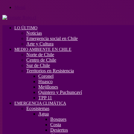
Menú
LO ÚLTIMO
Noticias
Emergencia social en Chile
Arte y Cultura
MEDIO AMBIENTE EN CHILE
Norte de Chile
Centro de Chile
Sur de Chile
Territorios en Resistencia
Coronel
Huasco
Mejillones
Quintero y Puchuncaví
TPP 11
EMERGENCIA CLIMÁTICA
Ecosistemas
Agua
Bosques
Costa
Desiertos