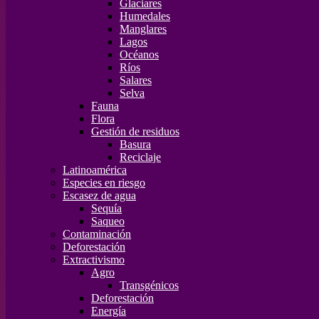
Glaciares
Humedales
Manglares
Lagos
Océanos
Ríos
Salares
Selva
Fauna
Flora
Gestión de residuos
Basura
Reciclaje
Latinoamérica
Especies en riesgo
Escasez de agua
Sequía
Saqueo
Contaminación
Deforestación
Extractivismo
Agro
Transgénicos
Deforestación
Energía