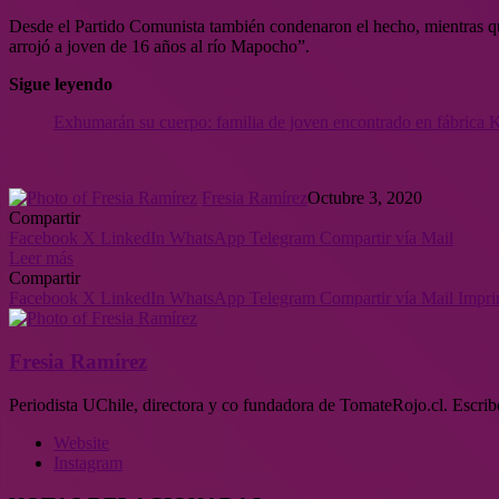
Desde el Partido Comunista también condenaron el hecho, mientras qu
arrojó a joven de 16 años al río Mapocho”.
Sigue leyendo
Exhumarán su cuerpo: familia de joven encontrado en fábrica Ka
Fresia Ramírez
Octubre 3, 2020
Compartir
Facebook
X
LinkedIn
WhatsApp
Telegram
Compartir vía Mail
Leer más
Compartir
Facebook
X
LinkedIn
WhatsApp
Telegram
Compartir vía Mail
Impri
Fresia Ramírez
Periodista UChile, directora y co fundadora de TomateRojo.cl. Escrib
Website
Instagram