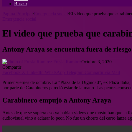
Buscar
Página Principal
/
Emergencia social
/
El video que prueba que carabine
Emergencia social
El video que prueba que carabi
Antony Araya se encuentra fuera de riesgo 
Fresia Ramírez
Octubre 3, 2020
Compartir
Facebook
X
LinkedIn
WhatsApp
Telegram
Compartir vía Mail
Primer viernes de octubre. La “Plaza de la Dignidad”, ex Plaza Italia
por parte de Carabineros pareció estar de la mano. Las peores consec
Carabinero empujó a Antony Araya
Antes de que se supiera eso ya habían videos que mostraban que la for
audiovisual vino a aclarar lo peor. No fue un chorro del carro lanza a