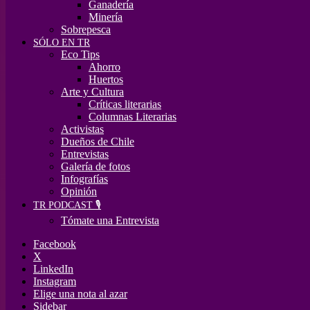
Ganadería
Minería
Sobrepesca
SÓLO EN TR
Eco Tips
Ahorro
Huertos
Arte y Cultura
Críticas literarias
Columnas Literarias
Activistas
Dueños de Chile
Entrevistas
Galería de fotos
Infografías
Opinión
TR PODCAST 🎙️
Tómate una Entrevista
Facebook
X
LinkedIn
Instagram
Elige una nota al azar
Sidebar