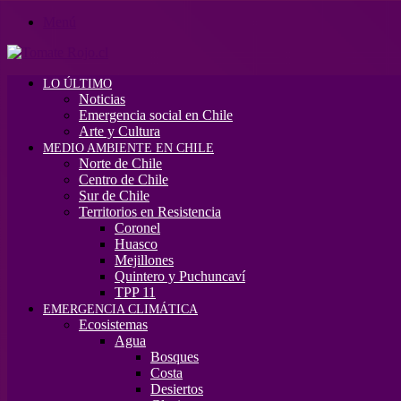
Menú
LO ÚLTIMO
Noticias
Emergencia social en Chile
Arte y Cultura
MEDIO AMBIENTE EN CHILE
Norte de Chile
Centro de Chile
Sur de Chile
Territorios en Resistencia
Coronel
Huasco
Mejillones
Quintero y Puchuncaví
TPP 11
EMERGENCIA CLIMÁTICA
Ecosistemas
Agua
Bosques
Costa
Desiertos