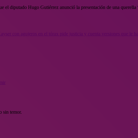
e el diputado Hugo Gutiérrez anunció la presentación de una querella “
yser con agujeros en el tórax pide justicia y cuenta versiones que le h
mir
o sin temor.