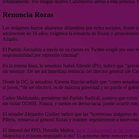
rotundamente. Por ningún motivo Carabineros arrojó a esta persona. Hay
Renuncia Rozas
Las imágenes fueron altamente difundidas por redes sociales, donde p
adolescente de 16 años; exigimos la renuncia de Rozas y proponemos in
Amplio.
El Partido Socialista a través de su cuenta en Twitter exigió por este 
responsabilidad por represión criminal”.
En la misma línea, la senadora Isabel Allende (PS), indicó que “grav
sin montaje. De ser así inmediata renuncia del director general (de
Desde la DC, la senadora Ximena Rincón señaló que “como senadora de
al joven, “de ser efectivo, es de máxima gravedad y no puede el gobie
Carlos Maldonado, presidente del Partido Radical, sostuvo que existe
sin violar DDHH. Nunca, y menos en democracia, puede ocurrir esto. 
El senador Alejandro Guillier indicó que las “horrorosas imágenes de
Piñera, remueva al general Rozas y nombre urgentemente a interventor c
El timonel del PPD, Heraldo Muñoz,
parte fundamental de las negoc
Mapocho y el joven empujado al río? El gobierno debe remover de inm