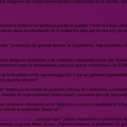
 imágenes, las cuales fueron puestas a disposición de la Fiscalía, quie
ersoneros políticos no pudieron quedar al margen. “Ante el actuar crim
iciar ahora la refundación de la institución para que de una vez por to
hecho “la renuncia del general director de Carabineros, baja inmediata a
ísimas imágenes mostrarían a un carabinero empujando joven que finalme
 Carabineros) como lo demandamos antes por graves violaciones a los D
 la República exijo una investigación y que se apliquen responsabilid
rno guardar silencio!”
 la “imperiosa necesidad de profunda reforma de Carabineros y exhausti
Además de responsabilidad institucional y sanciones por este inaceptab
 un carabinero empujando al río Mapocho a un joven manifestante refle
ivil de la institución. Basta ya!”.
iaciones pro TPP11
, cuestionó que “¿dónde estuvieron los protocolos d
ediato al geneal Mario Rozas. ¿Quieren bloquear el plebiscito? El go