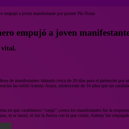
ro empujó a joven manifestante por puente Pío Nono
nero empujó a joven manifestant
vital.
, llena de manifestantes faltando cerca de 20 días para el plebiscito po
uencias las sufrió Antony Araya, adolescente de 16 años que un carabi
ma en que carabineros “cargó” contra los manifestantes fue la responsa
guas, ni se lanzó, ni fue la fuerza con la que corría. Antony fue empuja