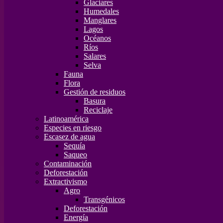
Glaciares
Humedales
Manglares
Lagos
Océanos
Ríos
Salares
Selva
Fauna
Flora
Gestión de residuos
Basura
Reciclaje
Latinoamérica
Especies en riesgo
Escasez de agua
Sequía
Saqueo
Contaminación
Deforestación
Extractivismo
Agro
Transgénicos
Deforestación
Energía