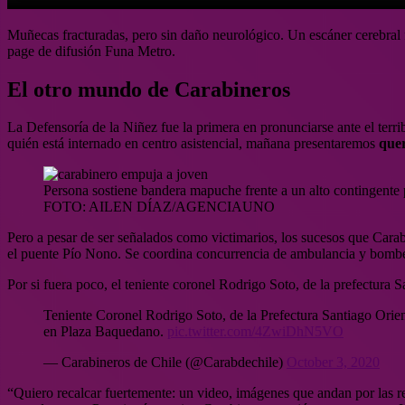
Muñecas fracturadas, pero sin daño neurológico. Un escáner cerebral f
page de difusión Funa Metro.
El otro mundo de Carabineros
La Defensoría de la Niñez fue la primera en pronunciarse ante el terr
quién está internado en centro asistencial, mañana presentaremos
quer
Persona sostiene bandera mapuche frente a un alto contingente p
FOTO: AILEN DÍAZ/AGENCIAUNO
Pero a pesar de ser señalados como victimarios, los sucesos que Cara
el puente Pío Nono. Se coordina concurrencia de ambulancia y bomberos
Por si fuera poco, el teniente coronel Rodrigo Soto, de la prefectura
Teniente Coronel Rodrigo Soto, de la Prefectura Santiago Orien
en Plaza Baquedano.
pic.twitter.com/4ZwiDhN5VO
— Carabineros de Chile (@Carabdechile)
October 3, 2020
“Quiero recalcar fuertemente: un video, imágenes que andan por las 