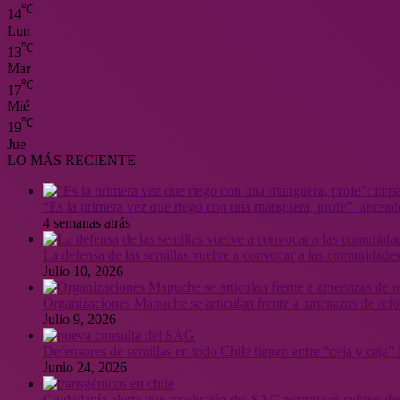
℃
14
Lun
℃
13
Mar
℃
17
Mié
℃
19
Jue
LO MÁS RECIENTE
“Es la primera vez que riego con una manguera, profe”: aprende
4 semanas atrás
La defensa de las semillas vuelve a convocar a las comunidades
Julio 10, 2026
Organizaciones Mapuche se articulan frente a amenazas de ref
Julio 9, 2026
Defensores de semillas en todo Chile tienen entre “ceja y ceja
Junio 24, 2026
Ciudadanía alerta que resolución del SAG permite el cultivo de