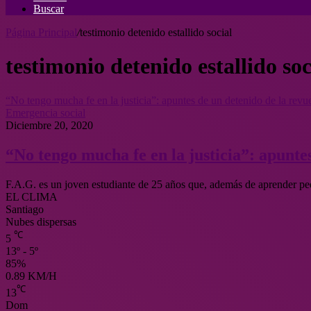
Buscar
Página Principal
/
testimonio detenido estallido social
testimonio detenido estallido soc
“No tengo mucha fe en la justicia”: apuntes de un detenido de la revue
Emergencia social
Diciembre 20, 2020
“No tengo mucha fe en la justicia”: apuntes
F.A.G. es un joven estudiante de 25 años que, además de aprender pe
EL CLIMA
Santiago
Nubes dispersas
℃
5
13º - 5º
85%
0.89 KM/H
℃
13
Dom