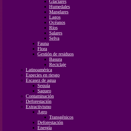
Glaciares
Humedales
Manglares
Lagos
Océanos
Ríos
Salares
Selva
Fauna
Flora
Gestión de residuos
Basura
Reciclaje
Latinoamérica
Especies en riesgo
Escasez de agua
Sequía
Saqueo
Contaminación
Deforestación
Extractivismo
Agro
Transgénicos
Deforestación
Energía