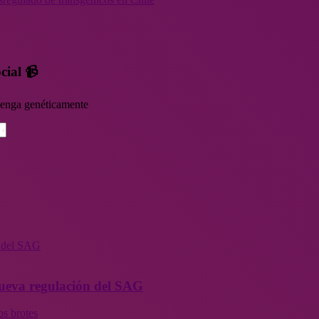
cial 📹
rvenga genéticamente
n del SAG
 nueva regulación del SAG
os brotes