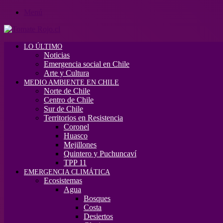
Menú
LO ÚLTIMO
Noticias
Emergencia social en Chile
Arte y Cultura
MEDIO AMBIENTE EN CHILE
Norte de Chile
Centro de Chile
Sur de Chile
Territorios en Resistencia
Coronel
Huasco
Mejillones
Quintero y Puchuncaví
TPP 11
EMERGENCIA CLIMÁTICA
Ecosistemas
Agua
Bosques
Costa
Desiertos