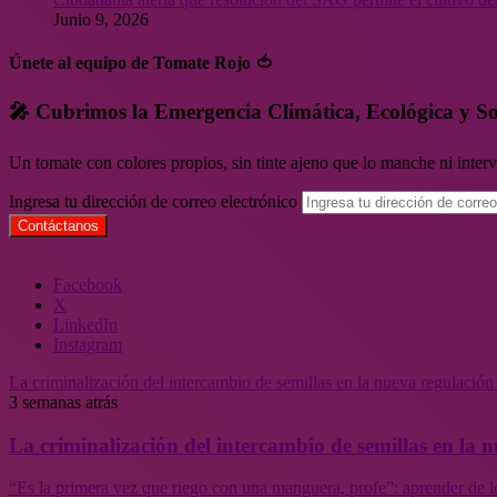
Junio 9, 2026
Únete al equipo de Tomate Rojo 🍅
🎤 Cubrimos la Emergencia Climática, Ecológica y So
Un tomate con colores propios, sin tinte ajeno que lo manche ni inte
Ingresa tu dirección de correo electrónico
Facebook
X
LinkedIn
Instagram
La criminalización del intercambio de semillas en la nueva regulació
3 semanas atrás
La criminalización del intercambio de semillas en la
“Es la primera vez que riego con una manguera, profe”: aprender de l