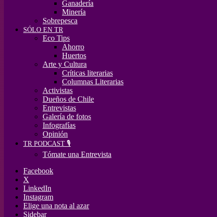
Ganadería
Minería
Sobrepesca
SÓLO EN TR
Eco Tips
Ahorro
Huertos
Arte y Cultura
Críticas literarias
Columnas Literarias
Activistas
Dueños de Chile
Entrevistas
Galería de fotos
Infografías
Opinión
TR PODCAST 🎙️
Tómate una Entrevista
Facebook
X
LinkedIn
Instagram
Elige una nota al azar
Sidebar