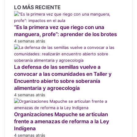
r
LO MÁS RECIENTE
a
m
i
“Es la primera vez que riego con una
t
manguera, profe”: aprender de los brotes
a
4 semanas atrás
c
i
ó
n
La defensa de las semillas vuelve a
a
convocar a las comunidades en Taller y
m
Encuentro abierto sobre soberanía
b
alimentaria y agroecología
i
4 semanas atrás
e
n
t
Organizaciones Mapuche se articulan
a
frente a amenazas de reforma a la Ley
l
d
Indígena
e
4 semanas atrás