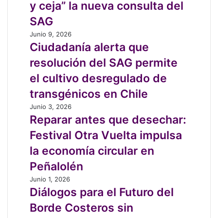
todo
y ceja” la nueva consulta del
agroecología
la
Chile
Ley
SAG
tienen
Indígena
entre
Ciudadanía
Junio 9, 2026
“ceja
alerta
Ciudadanía alerta que
y
que
resolución del SAG permite
ceja”
resolución
la
del
el cultivo desregulado de
nueva
SAG
transgénicos en Chile
consulta
permite
del
el
Reparar
Junio 3, 2026
SAG
cultivo
antes
Reparar antes que desechar:
desregulado
que
Festival Otra Vuelta impulsa
de
desechar:
transgénicos
Festival
la economía circular en
en
Otra
Peñalolén
Chile
Vuelta
impulsa
Diálogos
Junio 1, 2026
la
para
Diálogos para el Futuro del
economía
el
Borde Costeros sin
circular
Futuro