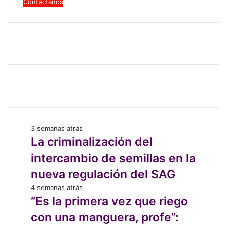
tu
x
dirección
i
de
c
correo
o
electrónico
s
Facebook
X
LinkedIn
Instagram
La
3 semanas atrás
criminalización
La criminalización del
del
intercambio de semillas en la
intercambio
de
nueva regulación del SAG
semillas
“Es
4 semanas atrás
en
la
“Es la primera vez que riego
la
primera
nueva
con una manguera, profe”:
vez
regulación