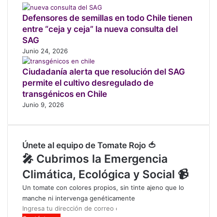
v
e
Defensores de semillas en todo Chile tienen
r
entre “ceja y ceja” la nueva consulta del
t
SAG
e
Junio 24, 2026
d
e
Ciudadanía alerta que resolución del SAG
r
permite el cultivo desregulado de
o
transgénicos en Chile
d
Junio 9, 2026
e
d
e
s
Únete al equipo de Tomate Rojo 🍅
e
🎤 Cubrimos la Emergencia
c
h
Climática, Ecológica y Social 📹
o
Un tomate con colores propios, sin tinte ajeno que lo
s
manche ni intervenga genéticamente
t
Ingresa
ó