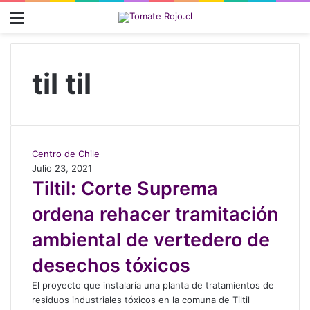
Menú
til til
T
Centro de Chile
i
Julio 23, 2021
l
Tiltil: Corte Suprema
t
ordena rehacer tramitación
i
l
ambiental de vertedero de
:
C
desechos tóxicos
o
r
El proyecto que instalaría una planta de tratamientos de
t
residuos industriales tóxicos en la comuna de Tiltil