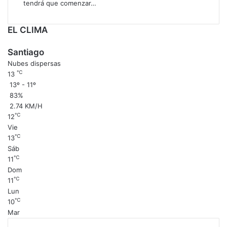
e
tendrá que comenzar…
S
u
EL CLIMA
p
r
Santiago
e
Nubes dispersas
m
℃
13
a
13º - 11º
o
83%
r
2.74 KM/H
d
℃
12
e
Vie
n
℃
13
a
Sáb
r
℃
11
e
Dom
h
℃
11
a
Lun
c
℃
10
e
Mar
r
t