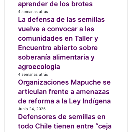
que
aprender de los brotes
del
riego
SAG
La
4 semanas atrás
con
defensa
La defensa de las semillas
una
de
manguera,
vuelve a convocar a las
las
profe”:
semillas
comunidades en Taller y
aprender
vuelve
de
Encuentro abierto sobre
a
los
convocar
soberanía alimentaria y
brotes
a
agroecología
las
comunidades
Organizaciones
4 semanas atrás
en
Mapuche
Organizaciones Mapuche se
Taller
se
articulan frente a amenazas
y
articulan
Encuentro
frente
de reforma a la Ley Indígena
abierto
a
Defensores
Junio 24, 2026
sobre
amenazas
de
Defensores de semillas en
soberanía
de
semillas
alimentaria
reforma
todo Chile tienen entre “ceja
en
y
a