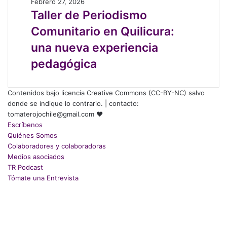
territorial
Taller
Febrero 27, 2026
como
de
Taller de Periodismo
refugio
Periodismo
Comunitario en Quilicura:
y
Comunitario
horizonte
en
una nueva experiencia
de
Quilicura:
pedagógica
transformación
una
nueva
experiencia
Contenidos bajo licencia Creative Commons (CC-BY-NC) salvo
pedagógica
donde se indique lo contrario. | contacto:
tomaterojochile@gmail.com ♥
Escríbenos
Quiénes Somos
Colaboradores y colaboradoras
Medios asociados
TR Podcast
Tómate una Entrevista
Facebook
X
LinkedIn
Instagram