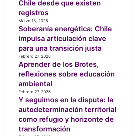
Chile desde que existen
agresiones
contra
registros
defensores
Soberanía
Marzo 18, 2026
ambientales
energética:
Soberanía energética: Chile
en
Chile
Chile
impulsa articulación clave
impulsa
desde
articulación
para una transición justa
que
clave
existen
Aprender
Febrero 27, 2026
para
registros
de
Aprender de los Brotes,
una
los
transición
reflexiones sobre educación
Brotes,
justa
reflexiones
ambiental
sobre
Y
Febrero 27, 2026
educación
seguimos
Y seguimos en la disputa: la
ambiental
en
autodeterminación territorial
la
disputa:
como refugio y horizonte de
la
transformación
autodeterminación