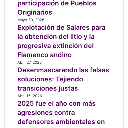
en
del
participación de Pueblos
Peñalolén
Borde
Originarios
Costeros
sin
Explotación
Mayo 30, 2026
participación
de
Explotación de Salares para
de
Salares
la obtención del litio y la
Pueblos
para
Originarios
la
progresiva extinción del
obtención
Flamenco andino
del
litio
Desenmascarando
Abril 27, 2026
y
las
Desenmascarando las falsas
la
falsas
soluciones: Tejiendo
progresiva
soluciones:
extinción
Tejiendo
transiciones justas
del
transiciones
2025
Abril 16, 2026
Flamenco
justas
fue
2025 fue el año con más
andino
el
agresiones contra
año
con
defensores ambientales en
más