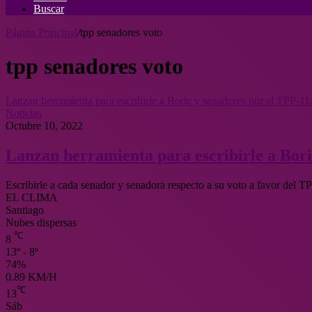
Buscar
Página Principal
/
tpp senadores voto
tpp senadores voto
Lanzan herramienta para escribirle a Boric y senadores por el TPP-11
Noticias
Octubre 10, 2022
Lanzan herramienta para escribirle a Bori
Escribirle a cada senador y senadora respecto a su voto a favor del
EL CLIMA
Santiago
Nubes dispersas
℃
8
13º - 8º
74%
0.89 KM/H
℃
13
Sáb