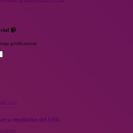
cial 📹
rvenga genéticamente
n del SAG
 nueva regulación del SAG
os brotes