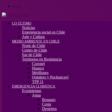
Menú
LO ÚLTIMO
Noticias
Emergencia social en Chile
Arte y Cultura
MEDIO AMBIENTE EN CHILE
Norte de Chile
Centro de Chile
Sur de Chile
Territorios en Resistencia
Coronel
Huasco
Mejillones
Quintero y Puchuncaví
TPP 11
EMERGENCIA CLIMÁTICA
Ecosistemas
Agua
Bosques
Costa
Desiertos