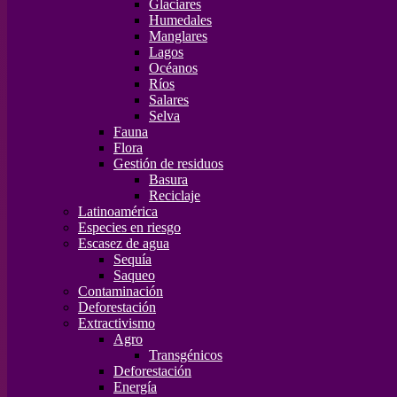
Glaciares
Humedales
Manglares
Lagos
Océanos
Ríos
Salares
Selva
Fauna
Flora
Gestión de residuos
Basura
Reciclaje
Latinoamérica
Especies en riesgo
Escasez de agua
Sequía
Saqueo
Contaminación
Deforestación
Extractivismo
Agro
Transgénicos
Deforestación
Energía