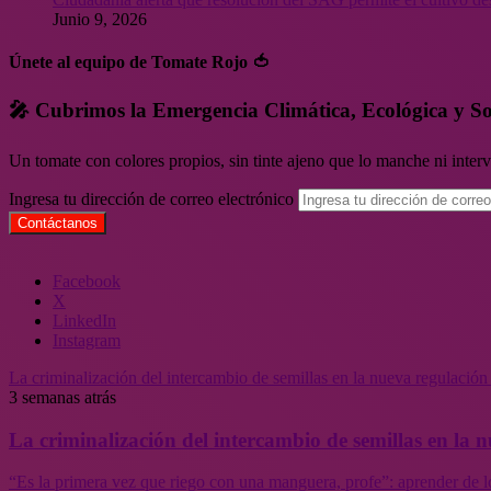
Junio 9, 2026
Únete al equipo de Tomate Rojo 🍅
🎤 Cubrimos la Emergencia Climática, Ecológica y So
Un tomate con colores propios, sin tinte ajeno que lo manche ni inte
Ingresa tu dirección de correo electrónico
Facebook
X
LinkedIn
Instagram
La criminalización del intercambio de semillas en la nueva regulació
3 semanas atrás
La criminalización del intercambio de semillas en la
“Es la primera vez que riego con una manguera, profe”: aprender de l