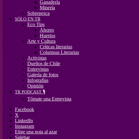
Ganadería
Minería
Sobrepesca
SÓLO EN TR
Eco Tips
Ahorro
Huertos
Arte y Cultura
Críticas literarias
Columnas Literarias
Activistas
Dueños de Chile
Entrevistas
Galería de fotos
Infografías
Opinión
TR PODCAST 🎙️
Tómate una Entrevista
Facebook
X
LinkedIn
Instagram
Elige una nota al azar
Sidebar