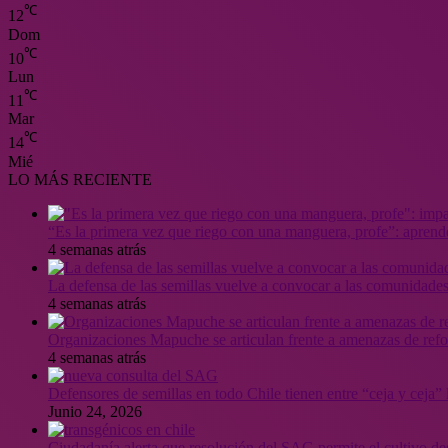
℃
12
Dom
℃
10
Lun
℃
11
Mar
℃
14
Mié
LO MÁS RECIENTE
“Es la primera vez que riego con una manguera, profe”: aprende
4 semanas atrás
La defensa de las semillas vuelve a convocar a las comunidades
4 semanas atrás
Organizaciones Mapuche se articulan frente a amenazas de ref
4 semanas atrás
Defensores de semillas en todo Chile tienen entre “ceja y ceja
Junio 24, 2026
Ciudadanía alerta que resolución del SAG permite el cultivo de