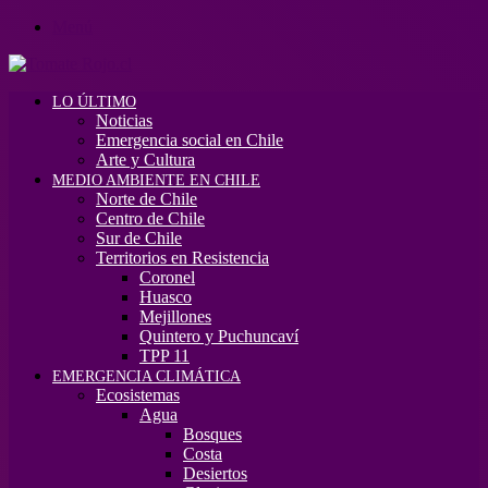
Menú
LO ÚLTIMO
Noticias
Emergencia social en Chile
Arte y Cultura
MEDIO AMBIENTE EN CHILE
Norte de Chile
Centro de Chile
Sur de Chile
Territorios en Resistencia
Coronel
Huasco
Mejillones
Quintero y Puchuncaví
TPP 11
EMERGENCIA CLIMÁTICA
Ecosistemas
Agua
Bosques
Costa
Desiertos