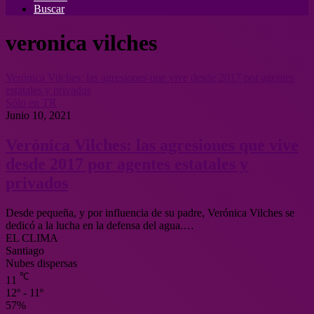
Buscar
veronica vilches
Verónica Vilches: las agresiones que vive desde 2017 por agentes
estatales y privados
Sólo en TR
Junio 10, 2021
Verónica Vilches: las agresiones que vive
desde 2017 por agentes estatales y
privados
Desde pequeña, y por influencia de su padre, Verónica Vilches se
dedicó a la lucha en la defensa del agua.…
EL CLIMA
Santiago
Nubes dispersas
℃
11
12º - 11º
57%