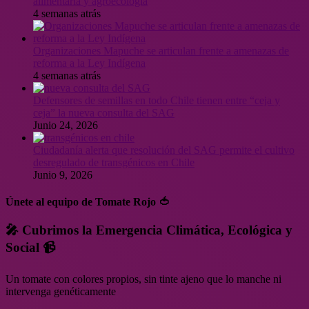
alimentaria y agroecología
4 semanas atrás
Organizaciones Mapuche se articulan frente a amenazas de
reforma a la Ley Indígena
4 semanas atrás
Defensores de semillas en todo Chile tienen entre “ceja y
ceja” la nueva consulta del SAG
Junio 24, 2026
Ciudadanía alerta que resolución del SAG permite el cultivo
desregulado de transgénicos en Chile
Junio 9, 2026
Únete al equipo de Tomate Rojo 🍅
🎤 Cubrimos la Emergencia Climática, Ecológica y
Social 📹
Un tomate con colores propios, sin tinte ajeno que lo manche ni
intervenga genéticamente