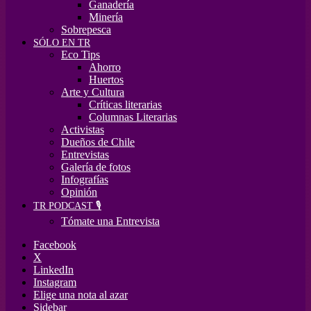
Ganadería
Minería
Sobrepesca
SÓLO EN TR
Eco Tips
Ahorro
Huertos
Arte y Cultura
Críticas literarias
Columnas Literarias
Activistas
Dueños de Chile
Entrevistas
Galería de fotos
Infografías
Opinión
TR PODCAST 🎙️
Tómate una Entrevista
Facebook
X
LinkedIn
Instagram
Elige una nota al azar
Sidebar