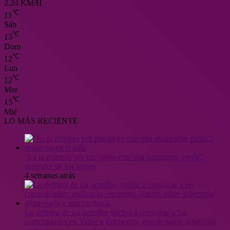
2.24 KM/H
℃
11
Sáb
℃
13
Dom
℃
12
Lun
℃
12
Mar
℃
15
Mié
LO MÁS RECIENTE
“Es la primera vez que riego con una manguera, profe”:
aprender de los brotes
4 semanas atrás
La defensa de las semillas vuelve a convocar a las
comunidades en Taller y Encuentro abierto sobre soberanía