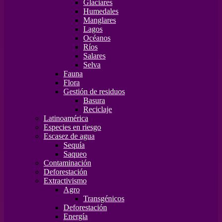
Glaciares
Humedales
Manglares
Lagos
Océanos
Ríos
Salares
Selva
Fauna
Flora
Gestión de residuos
Basura
Reciclaje
Latinoamérica
Especies en riesgo
Escasez de agua
Sequía
Saqueo
Contaminación
Deforestación
Extractivismo
Agro
Transgénicos
Deforestación
Energía