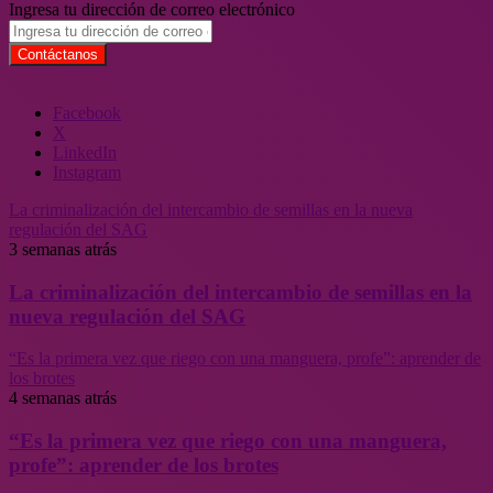
Ingresa tu dirección de correo electrónico
Facebook
X
LinkedIn
Instagram
La criminalización del intercambio de semillas en la nueva
regulación del SAG
3 semanas atrás
La criminalización del intercambio de semillas en la
nueva regulación del SAG
“Es la primera vez que riego con una manguera, profe”: aprender de
los brotes
4 semanas atrás
“Es la primera vez que riego con una manguera,
profe”: aprender de los brotes