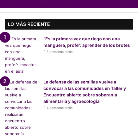
r
t
e
s
LO MÁS RECIENTE
e
v
“Es la primera vez que riego con una
i
manguera, profe”: aprender de los brotes
s
3 semanas atrás
t
e
c
o
n
La defensa de las semillas vuelve a
p
convocar a las comunidades en Taller y
i
Encuentro abierto sobre soberanía
e
alimentaria y agroecología
l
4 semanas atrás
e
s