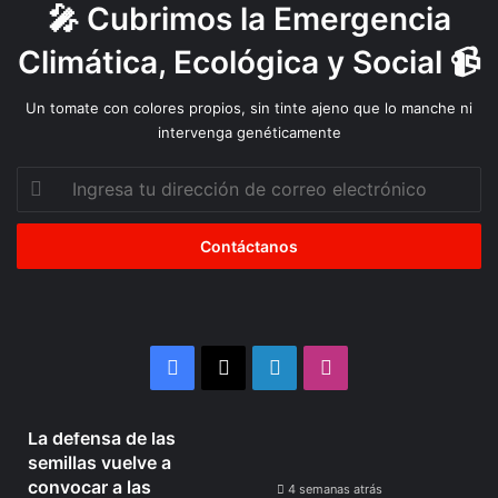
🎤 Cubrimos la Emergencia
Climática, Ecológica y Social 📹
Un tomate con colores propios, sin tinte ajeno que lo manche ni
intervenga genéticamente
Ingresa
tu
dirección
de
correo
electrónico
Facebook
X
LinkedIn
Instagram
4 semanas atrás
La defensa de las
La
Organizaciones
semillas vuelve a
defensa
Mapuche
convocar a las
de
se
4 semanas atrás