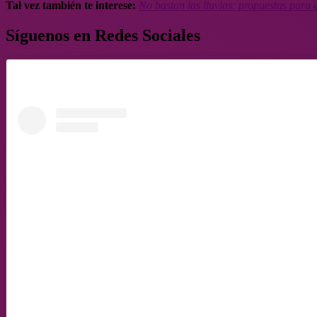
Tal vez también te interese:
No bastan las lluvias: propuestas para e
Síguenos en Redes Sociales