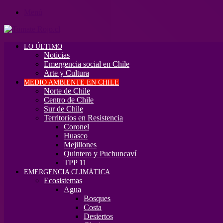
Menú
LO ÚLTIMO
Noticias
Emergencia social en Chile
Arte y Cultura
MEDIO AMBIENTE EN CHILE
Norte de Chile
Centro de Chile
Sur de Chile
Territorios en Resistencia
Coronel
Huasco
Mejillones
Quintero y Puchuncaví
TPP 11
EMERGENCIA CLIMÁTICA
Ecosistemas
Agua
Bosques
Costa
Desiertos