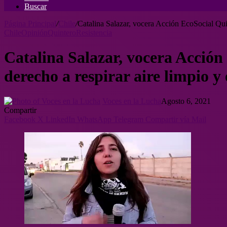
Buscar
Página Principal
/
Chile
/
Catalina Salazar, vocera Acción EcoSocial Quin
Chile
Opinión
Quintero
Resistencia
Catalina Salazar, vocera Acción
derecho a respirar aire limpio y
Voces en la Lucha
Agosto 6, 2021
Compartir
Facebook
X
LinkedIn
WhatsApp
Telegram
Compartir vía Mail