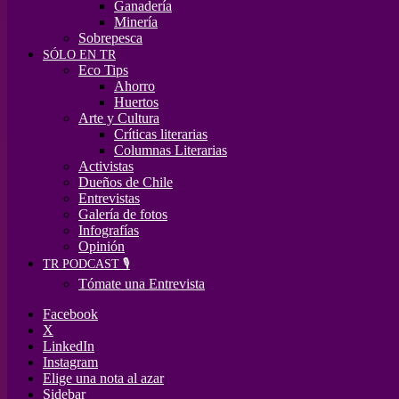
Ganadería
Minería
Sobrepesca
SÓLO EN TR
Eco Tips
Ahorro
Huertos
Arte y Cultura
Críticas literarias
Columnas Literarias
Activistas
Dueños de Chile
Entrevistas
Galería de fotos
Infografías
Opinión
TR PODCAST 🎙️
Tómate una Entrevista
Facebook
X
LinkedIn
Instagram
Elige una nota al azar
Sidebar