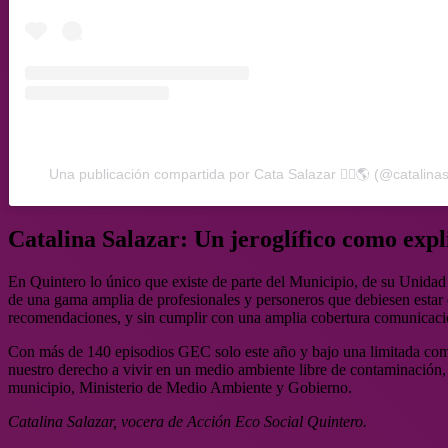
Una publicación compartida por Cata Salazar 🏳️‍🌈🌎 (@catalina
Catalina Salazar: Un jeroglífico como expl
En Quintero lo único que existe de parte del Municipio, de su Unida
de una gama amplia de profesionales y personeros que debiesen estar
recomendaciones, y sin cumplir con una amplia cobertura comunicaci
Con más de 140 episodios GEC solo este año y bajo una limitada com
nuestro derecho a vivir en un medio ambiente libre de contaminación, s
municipio, Ministerio de Medio Ambiente y Gobierno.
Catalina Salazar, vocera de Acción Eco Social Quintero.