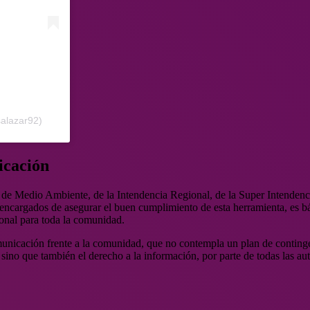
salazar92)
icación
d de Medio Ambiente, de la Intendencia Regional, de la Super Intenden
 encargados de asegurar el buen cumplimiento de esta herramienta, es 
onal para toda la comunidad.
unicación frente a la comunidad, que no contempla un plan de continge
ino que también el derecho a la información, por parte de todas las aut