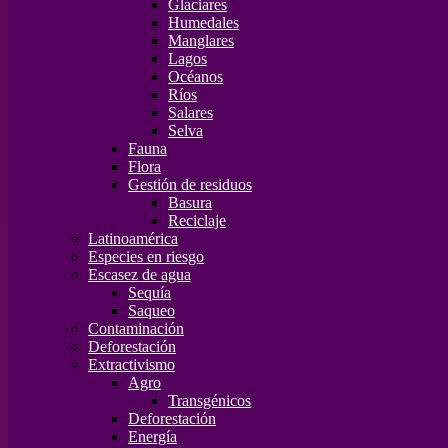
Glaciares
Humedales
Manglares
Lagos
Océanos
Ríos
Salares
Selva
Fauna
Flora
Gestión de residuos
Basura
Reciclaje
Latinoamérica
Especies en riesgo
Escasez de agua
Sequía
Saqueo
Contaminación
Deforestación
Extractivismo
Agro
Transgénicos
Deforestación
Energía