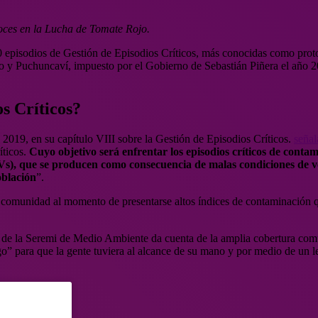
oces en la Lucha de Tomate Rojo.
0 episodios de Gestión de Episodios Críticos, más conocidas como pro
y Puchuncaví, impuesto por el Gobierno de Sebastián Piñera el año 201
s Críticos?
2019, en su capítulo VIII sobre la Gestión de Episodios Críticos.
señal
íticos.
Cuyo objetivo será enfrentar los episodios críticos de cont
), que se producen como consecuencia de malas condiciones de ven
oblación
”.
 comunidad al momento de presentarse altos índices de contaminación que
 de la Seremi de Medio Ambiente da cuenta de la amplia cobertura comu
o” para que la gente tuviera al alcance de su mano y por medio de un le