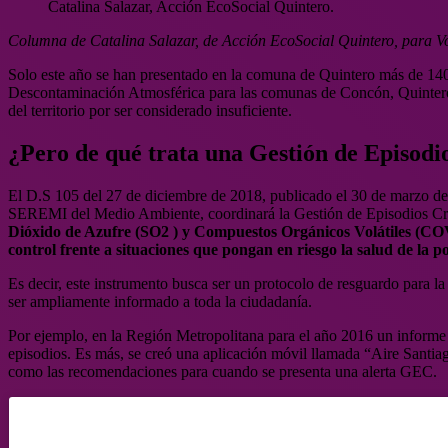
Catalina Salazar, Acción EcoSocial Quintero.
Columna de Catalina Salazar, de Acción EcoSocial Quintero, para V
Solo este año se han presentado en la comuna de Quintero más de 14
Descontaminación Atmosférica para las comunas de Concón, Quintero 
del territorio por ser considerado insuficiente.
¿Pero de qué trata una Gestión de Episodio
El D.S 105 del 27 de diciembre de 2018, publicado el 30 de marzo de 
SEREMI del Medio Ambiente, coordinará la Gestión de Episodios Cr
Dióxido de Azufre (SO2 ) y Compuestos Orgánicos Volátiles (COVs
control frente a situaciones que pongan en riesgo la salud de la p
Es decir, este instrumento busca ser un protocolo de resguardo para la
ser ampliamente informado a toda la ciudadanía.
Por ejemplo, en la Región Metropolitana para el año 2016 un informe
episodios. Es más, se creó una aplicación móvil llamada “Aire Santiag
como las recomendaciones para cuando se presenta una alerta GEC.