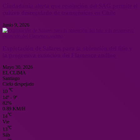
Ciudadanía alerta que resolución del SAG permite el
cultivo desregulado de transgénicos en Chile
Junio 9, 2026
Explotación de Salares para la obtención del litio y
la progresiva extinción del Flamenco andino
Mayo 30, 2026
EL CLIMA
Santiago
Cielo despejado
℃
10
14º - 9º
82%
0.89 KM/H
℃
14
Vie
℃
13
Sáb