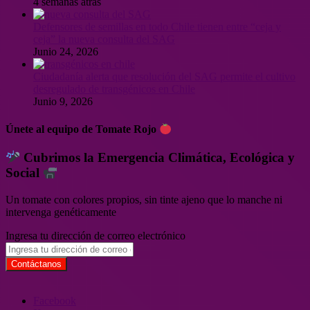
4 semanas atrás
Defensores de semillas en todo Chile tienen entre “ceja y
ceja” la nueva consulta del SAG
Junio 24, 2026
Ciudadanía alerta que resolución del SAG permite el cultivo
desregulado de transgénicos en Chile
Junio 9, 2026
Únete al equipo de Tomate Rojo
Cubrimos la Emergencia Climática, Ecológica y
Social
Un tomate con colores propios, sin tinte ajeno que lo manche ni
intervenga genéticamente
Ingresa tu dirección de correo electrónico
Facebook