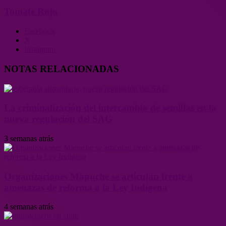
Tomate Rojo
Facebook
X
Instagram
NOTAS RELACIONADAS
La criminalización del intercambio de semillas en la
nueva regulación del SAG
3 semanas atrás
Organizaciones Mapuche se articulan frente a
amenazas de reforma a la Ley Indígena
4 semanas atrás