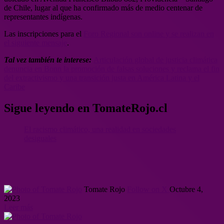
de Chile, lugar al que ha confirmado más de medio centenar de
representantes indígenas.
Las inscripciones para el
Foro Regional son online y se realizan en
el siguiente mensaje
.
Tal vez también te interese:
Articulación global de justicia climática
denuncia en Bonn la promoción de falsas soluciones y reclama el fin
del extractivismo y una transición justa en América Latina y el
Caribe
Sigue leyendo en TomateRojo.cl
El racismo climático, una realidad en sociedades
desiguales
Tomate Rojo
Follow on X
Octubre 4,
2023
Leer más