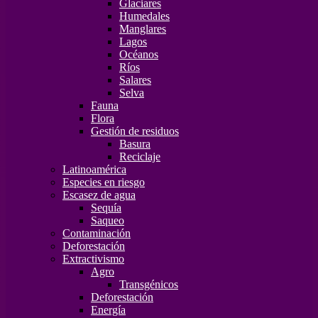
Glaciares
Humedales
Manglares
Lagos
Océanos
Ríos
Salares
Selva
Fauna
Flora
Gestión de residuos
Basura
Reciclaje
Latinoamérica
Especies en riesgo
Escasez de agua
Sequía
Saqueo
Contaminación
Deforestación
Extractivismo
Agro
Transgénicos
Deforestación
Energía