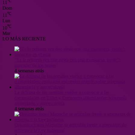
℃
11
Dom
℃
11
Lun
℃
10
Mar
LO MÁS RECIENTE
“Es la primera vez que riego con una manguera, profe”:
aprender de los brotes
4 semanas atrás
La defensa de las semillas vuelve a convocar a las
comunidades en Taller y Encuentro abierto sobre soberanía
alimentaria y agroecología
4 semanas atrás
Organizaciones Mapuche se articulan frente a amenazas de
reforma a la Ley Indígena