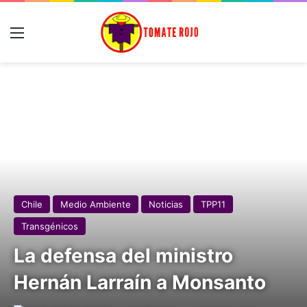
Menú
Chile
Medio Ambiente
Noticias
TPP11
Transgénicos
La defensa del ministro
Hernán Larraín a Monsanto