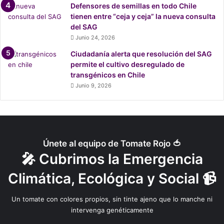
Defensores de semillas en todo Chile
ideológica contra Monsanto
. “Considero que la campaña
tienen entre “ceja y ceja” la nueva consulta
realizada contra este proyecto no corresponde a la verdad
del SAG
de los hechos. Y está habiendo una tergiversación de la
Junio 24, 2026
realidad”.
Ciudadanía alerta que resolución del SAG
permite el cultivo desregulado de
transgénicos en Chile
Junio 9, 2026
“Entonces, yo me pregunto qué
está pasando, por qué se
Únete al equipo de Tomate Rojo 🍅
producen esos cambios,
por qué
🎤 Cubrimos la Emergencia
tal diferencia ideológica en la
Climática, Ecológica y Social 📹
materia
”, manifestó.
Un tomate con colores propios, sin tinte ajeno que lo manche ni
intervenga genéticamente