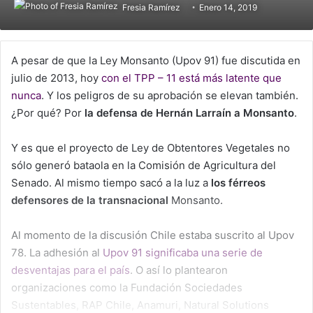
Fresia Ramírez
Enero 14, 2019
A pesar de que la Ley Monsanto (Upov 91) fue discutida en
julio de 2013, hoy
con el TPP – 11 está más latente que
nunca
. Y los peligros de su aprobación se elevan también.
¿Por qué? Por
la defensa de Hernán Larraín a Monsanto
.
Y es que el proyecto de Ley de Obtentores Vegetales no
sólo generó bataola en la Comisión de Agricultura del
Senado. Al mismo tiempo sacó a la luz a
los férreos
defensores de la transnacional
Monsanto.
Al momento de la discusión Chile estaba suscrito al Upov
78. La adhesión al
Upov 91 significaba una serie de
desventajas para el país
. O así lo plantearon
organizaciones como la Fundación Sociedades
Sustentables, RAP Chile, Anamuri, Natural Solutions