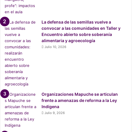
el mismo
daño generado por Monsanto
.”Está
expresamente prohibida la posibilidad de patentar
especies. Solo se pueden patentar creaciones de una
La defensa de las semillas vuelve a
convocar a las comunidades en Taller y
variedad de una especie hecha por alguien. En que deben
Encuentro abierto sobre soberanía
acreditarse los procedimientos, las características y las
alimentaria y agroecología
diferencias que hay con ella”.
Julio 10, 2026
“Por lo tanto, es imposible patentar una especie nativa;
está expresamente prohibido: solo es factible patentar
variaciones nuevas creadas en laboratorio. Acreditando
sus procedimientos y las diferencias respecto de otros
productos. Por lo demás, pueden desarrollarse variedades
Organizaciones Mapuche se articulan
sobre variedades.
Tampoco es efectiva la imposibilidad
frente a amenazas de reforma a la Ley
de que los pequeños agricultores reutilicen las semillas
”,
Indígena
contó a viva voz en la sesión en que se aprobó legislar la
Julio 9, 2026
Ley Monsanto.
Además
el ministro acusó una campaña mediática e