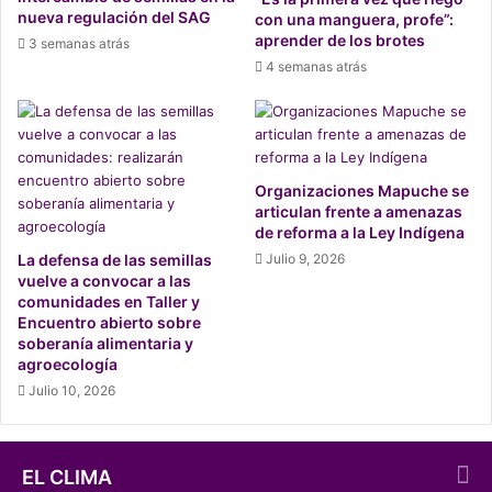
De 2004 a 2006 fue presidente del Senado.
nueva regulación del SAG
con una manguera, profe”:
aprender de los brotes
3 semanas atrás
4 semanas atrás
Organizaciones Mapuche se
articulan frente a amenazas
de reforma a la Ley Indígena
La defensa de las semillas
Julio 9, 2026
vuelve a convocar a las
comunidades en Taller y
Encuentro abierto sobre
soberanía alimentaria y
El currículum de Larraín es amplio, a diferencia de su
agroecología
consecuencia. Ya ha tenido problemas por declaraciones
Julio 10, 2026
controversiales que ha tenido que salir a aclarar. Entre
ellas una de las más mediática fue
su férrea defensa hacia
el pedófilo Paul Schäfer
, líder de Colonia Dignidad.
EL CLIMA
Durante el gobierno de Aylwin 17 senadores UDI se