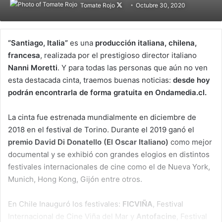
Tomate Rojo
Follow
Octubre 30, 2020
on
X
“Santiago, Italia”
es una
producción italiana, chilena,
francesa
, realizada por el prestigioso director italiano
Nanni Moretti
. Y para todas las personas que aún no ven
esta destacada cinta, traemos buenas noticias:
desde hoy
podrán encontrarla de forma gratuita en Ondamedia.cl.
La cinta fue estrenada mundialmente en diciembre de
2018 en el festival de Torino. Durante el 2019 ganó el
premio David Di Donatello (El Oscar Italiano)
como mejor
documental y se exhibió con grandes elogios en distintos
festivales internacionales de cine como el de Nueva York,
Munich, Hong Kong, Gijón entre otros.
En Chile Inauguró los festivales:
FICVIÑA
, Festival
Internacional de Cine Viña del Mar y
Antofacine
, Festival