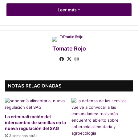
de Cine de Antofagasta.
Leer más
Sinopsis
Después del golpe de estado del dictador
Augusto
Pinochet
, ocurrido en septiembre de 1973 en Chile, la
Tomate Rojo
Embajada Italiana
en Santiago dio refugio a centenares de
personas que solicitaban asilo.
Fa
X
Ins
ce
tag
bo
ra
ok
m
NOTAS RELACIONADAS
La criminalización del
intercambio de semillas en la
nueva regulación del SAG
3 semanas atrás