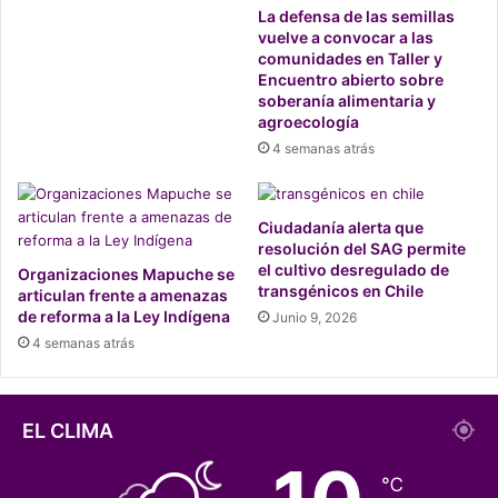
La defensa de las semillas
vuelve a convocar a las
comunidades en Taller y
Encuentro abierto sobre
soberanía alimentaria y
agroecología
Santiago, Italia. Créditos: Gentileza Agencia
Cactus
4 semanas atrás
A través de diversas
entrevistas filmadas por Moretti
a
Ciudadanía alerta que
los protagonistas
se cuenta la historia de ese período
resolución del SAG permite
dramático
. Durante el cual diplomáticos italianos hicieron
el cultivo desregulado de
Organizaciones Mapuche se
lo posible para salvar muchas vidas.
transgénicos en Chile
articulan frente a amenazas
de reforma a la Ley Indígena
Junio 9, 2026
A lo largo de los días de rodaje en Santiago, Nanni Moretti
4 semanas atrás
visitó y recorrió la Embajada de Italia y además estuvo en
distintos sectores de la capital, aprovechando de
entrevistar no sólo a quienes vivieron en carne propia
EL CLIMA
esos días en el recinto diplomático, sino que también a
otras personalidades diversas.
℃