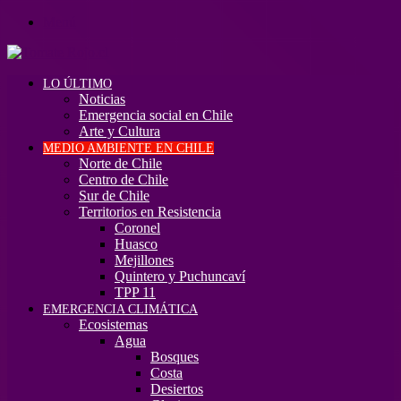
Menú
LO ÚLTIMO
Noticias
Emergencia social en Chile
Arte y Cultura
MEDIO AMBIENTE EN CHILE
Norte de Chile
Centro de Chile
Sur de Chile
Territorios en Resistencia
Coronel
Huasco
Mejillones
Quintero y Puchuncaví
TPP 11
EMERGENCIA CLIMÁTICA
Ecosistemas
Agua
Bosques
Costa
Desiertos