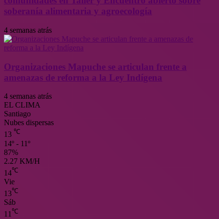
comunidades en Taller y Encuentro abierto sobre
soberanía alimentaria y agroecología
4 semanas atrás
Organizaciones Mapuche se articulan frente a
amenazas de reforma a la Ley Indígena
4 semanas atrás
EL CLIMA
Santiago
Nubes dispersas
℃
13
14º - 11º
87%
2.27 KM/H
℃
14
Vie
℃
13
Sáb
℃
11