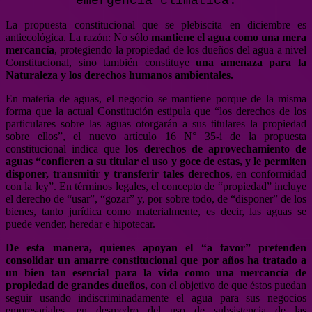
emergencia climática.
La propuesta constitucional que se plebiscita en diciembre es
antiecológica. La razón: No sólo
mantiene el agua como una mera
mercancía
, protegiendo la propiedad de los dueños del agua a nivel
Constitucional, sino también constituye
una amenaza para la
Naturaleza y los derechos humanos ambientales.
En materia de aguas, el negocio se mantiene porque de la misma
forma que la actual Constitución estipula que “los derechos de los
particulares sobre las aguas otorgarán a sus titulares la propiedad
sobre ellos”, el nuevo artículo 16 N° 35-i de la propuesta
constitucional indica que
los derechos de aprovechamiento de
aguas “confieren a su titular el uso y goce de estas, y le permiten
disponer, transmitir y transferir tales derechos
, en conformidad
con la ley”. En términos legales, el concepto de “propiedad” incluye
el derecho de “usar”, “gozar” y, por sobre todo, de “disponer” de los
bienes, tanto jurídica como materialmente, es decir, las aguas se
puede vender, heredar e hipotecar.
De esta manera, quienes apoyan el “a favor” pretenden
consolidar un amarre constitucional que por años ha tratado a
un bien tan esencial para la vida como una mercancía de
propiedad de grandes dueños,
con el objetivo de que éstos puedan
seguir usando indiscriminadamente el agua para sus negocios
empresariales, en desmedro del uso de subsistencia de las