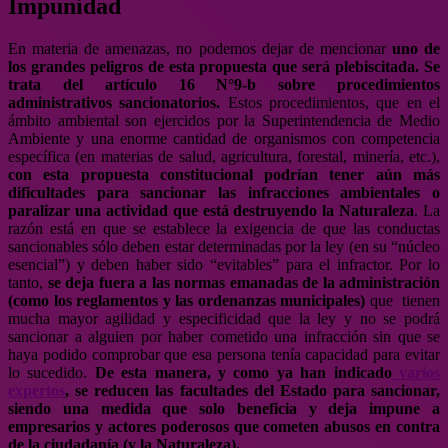
Impunidad
En materia de amenazas, no podemos dejar de mencionar
uno de
los grandes peligros de esta propuesta que será plebiscitada. Se
trata del artículo 16 N°9-b sobre procedimientos
administrativos sancionatorios.
Estos procedimientos, que en el
ámbito ambiental son ejercidos por la Superintendencia de Medio
Ambiente y una enorme cantidad de organismos con competencia
específica (en materias de salud, agricultura, forestal, minería, etc.),
con esta propuesta constitucional podrían tener aún más
dificultades para sancionar las infracciones ambientales o
paralizar una actividad que está destruyendo la Naturaleza
. La
razón está en que se establece la exigencia de que las conductas
sancionables sólo deben estar determinadas por la ley (en su “núcleo
esencial”) y deben haber sido “evitables” para el infractor. Por lo
tanto,
se deja fuera a las normas emanadas de la administración
(como los reglamentos y las ordenanzas municipales)
que tienen
mucha mayor agilidad y especificidad que la ley y no se podrá
sancionar a alguien por haber cometido una infracción sin que se
haya podido comprobar que esa persona tenía capacidad para evitar
lo sucedido.
De esta manera, y como ya han indicado
varios
expertos
, se reducen las facultades del Estado para sancionar,
siendo una medida que solo beneficia y deja impune a
empresarios y actores poderosos que cometen abusos en contra
de la ciudadanía (y la Naturaleza).