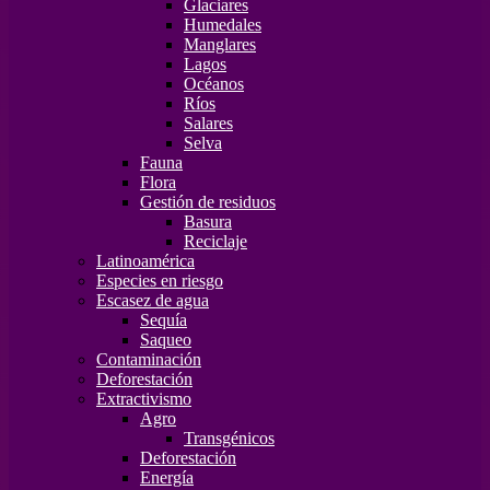
Glaciares
Humedales
Manglares
Lagos
Océanos
Ríos
Salares
Selva
Fauna
Flora
Gestión de residuos
Basura
Reciclaje
Latinoamérica
Especies en riesgo
Escasez de agua
Sequía
Saqueo
Contaminación
Deforestación
Extractivismo
Agro
Transgénicos
Deforestación
Energía