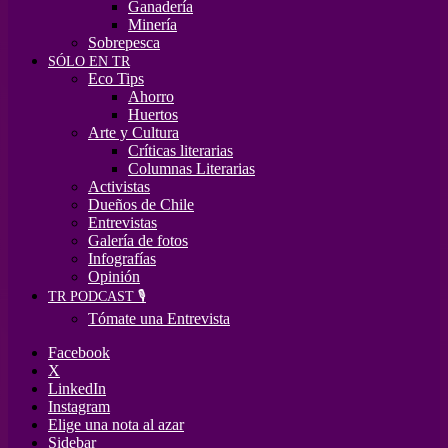
Ganadería
Minería
Sobrepesca
SÓLO EN TR
Eco Tips
Ahorro
Huertos
Arte y Cultura
Críticas literarias
Columnas Literarias
Activistas
Dueños de Chile
Entrevistas
Galería de fotos
Infografías
Opinión
TR PODCAST 🎙️
Tómate una Entrevista
Facebook
X
LinkedIn
Instagram
Elige una nota al azar
Sidebar