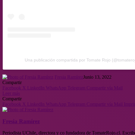
Una publicación compartida por Tomate Rojo (@tomateroj
Fresia Ramírez
Junio 13, 2022
Compartir
Facebook
X
LinkedIn
WhatsApp
Telegram
Compartir vía Mail
Leer más
Compartir
Facebook
X
LinkedIn
WhatsApp
Telegram
Compartir vía Mail
Impri
Fresia Ramírez
Periodista UChile, directora y co fundadora de TomateRojo.cl. Escrib