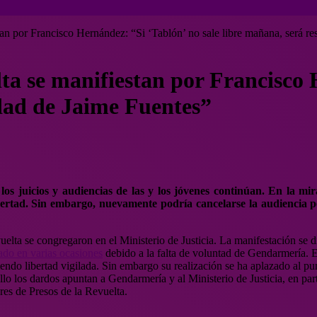
stan por Francisco Hernández: “Si ‘Tablón’ no sale libre mañana, será r
lta se manifiestan por Francisco
idad de Jaime Fuentes”
 los juicios y audiencias de las y los jóvenes continúan. En la mir
ibertad. Sin embargo, nuevamente podría cancelarse la audiencia p
vuelta se congregaron en el Ministerio de Justicia. La manifestación se
ado en varias ocasiones
debido a la falta de voluntad de Gendarmería. E
liendo libertad vigilada. Sin embargo su realización se ha aplazado al p
ello los dardos apuntan a Gendarmería y al Ministerio de Justicia, en pa
es de Presos de la Revuelta.