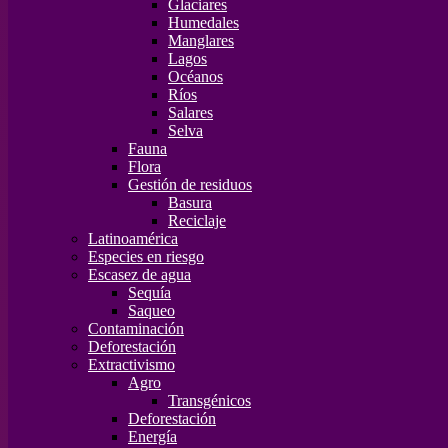
Glaciares
Humedales
Manglares
Lagos
Océanos
Ríos
Salares
Selva
Fauna
Flora
Gestión de residuos
Basura
Reciclaje
Latinoamérica
Especies en riesgo
Escasez de agua
Sequía
Saqueo
Contaminación
Deforestación
Extractivismo
Agro
Transgénicos
Deforestación
Energía