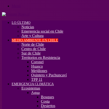
Menú
LO ÚLTIMO
Noticias
Emergencia social en Chile
Arte y Cultura
MEDIO AMBIENTE EN CHILE
Norte de Chile
Centro de Chile
Sur de Chile
Territorios en Resistencia
Coronel
Huasco
Mejillones
Quintero y Puchuncaví
TPP 11
EMERGENCIA CLIMÁTICA
Ecosistemas
Agua
Bosques
Costa
Desiertos