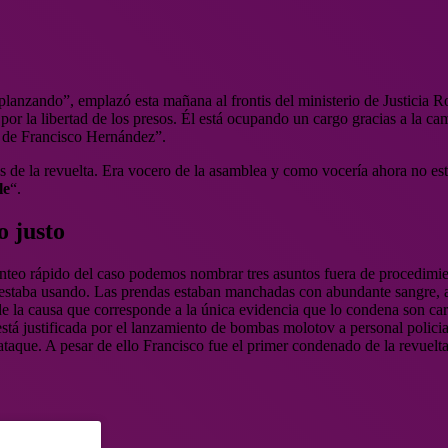
planzando”, emplazó esta mañana al frontis del ministerio de Justicia R
or la libertad de los presos. Él está ocupando un cargo gracias a la ca
 de Francisco Hernández”.
os de la revuelta. Era vocero de la asamblea y como vocería ahora no e
le
“.
o justo
onteo rápido del caso podemos nombrar tres asuntos fuera de procedimie
o estaba usando. Las prendas estaban manchadas con abundante sangre, a 
 de la causa que corresponde a la única evidencia que lo condena son ca
tá justificada por el lanzamiento de bombas molotov a personal policial
taque. A pesar de ello Francisco fue el primer condenado de la revuelta 