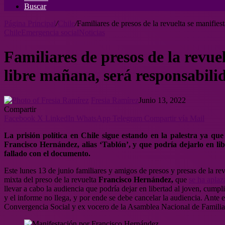
Buscar
Página Principal
/
Chile
/
Familiares de presos de la revuelta se manifie
Chile
Emergencia social
Noticias
Familiares de presos de la revue
libre mañana, será responsabil
Fresia Ramírez
Junio 13, 2022
Compartir
Facebook
X
LinkedIn
WhatsApp
Telegram
Compartir vía Mail
La prisión política en Chile sigue estando en la palestra ya que
Francisco Hernández, alias ‘Tablón’, y que podría dejarlo en l
fallado con el documento.
Este lunes 13 de junio familiares y amigos de presos y presas de la re
mixta del preso de la revuelta
Francisco Hernández,
que
se ha aplaz
llevar a cabo la audiencia que podría dejar en libertad al joven, cump
y el informe no llega, y por ende se debe cancelar la audiencia. Ante 
Convergencia Social y ex vocero de la Asamblea Nacional de Familiar