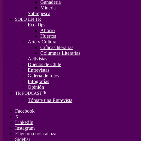
Ganadería
Minería
Sobrepesca
SÓLO EN TR
Eco Tips
Ahorro
Huertos
Arte y Cultura
Críticas literarias
Columnas Literarias
Activistas
Dueños de Chile
Entrevistas
Galería de fotos
Infografías
Opinión
TR PODCAST 🎙️
Tómate una Entrevista
Facebook
X
LinkedIn
Instagram
Elige una nota al azar
Sidebar