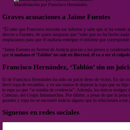
Manifestación por Francisco Hernández.
Graves acusaciones a Jaime Fuentes
“Él sabe que Francisco necesita ese informe y sabe que se ha estado a
directo a Fuentes, de quien aseguran que “sabe que no ha hecho nada p
emplazamos para que él mañana entregue el informe que corresponde
“Jaime Fuentes es Seremi de Justicia gracias a los presos y condenad
que
si mañana el ‘Tablón’ no sale en libertad, él va a ser el culpab
Francisco Hernández, ‘Tablón’ sin un juici
El de Francisco Hernández ha sido un juicio lleno de vicios. En un c
llevó ropa de recambio, y en sus manos le dejaron la ropa que su hij
la ropa ya que “se trataba de evidencia”. Además, los únicos testigos
Cabezas, del Grupo Intramarchas. Por último, a pesar de que la pena es
guantes y ropa no se encontró indicio alguno que lo relacionara a ese a
Síguenos en redes sociales