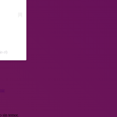
o.cl)
mir
o sin temor.