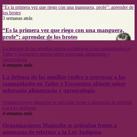
“Es la primera vez que riego con una manguera, profe”: aprender de
los brotes
3 semanas atrás
“Es la primera vez que riego con una manguera,
profe”: aprender de los brotes
La defensa de las semillas vuelve a convocar a las comunidades en
Taller y Encuentro abierto sobre soberanía alimentaria y
agroecología
4 semanas atrás
La defensa de las semillas vuelve a convocar a las
comunidades en Taller y Encuentro abierto sobre
soberanía alimentaria y agroecología
Organizaciones Mapuche se articulan frente a amenazas de reforma
a la Ley Indígena
4 semanas atrás
Organizaciones Mapuche se articulan frente a
amenazas de reforma a la Ley Indígena