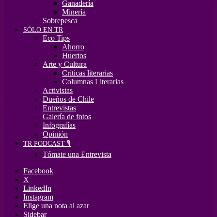
Ganadería
Minería
Sobrepesca
SÓLO EN TR
Eco Tips
Ahorro
Huertos
Arte y Cultura
Críticas literarias
Columnas Literarias
Activistas
Dueños de Chile
Entrevistas
Galería de fotos
Infografías
Opinión
TR PODCAST 🎙️
Tómate una Entrevista
Facebook
X
LinkedIn
Instagram
Elige una nota al azar
Sidebar