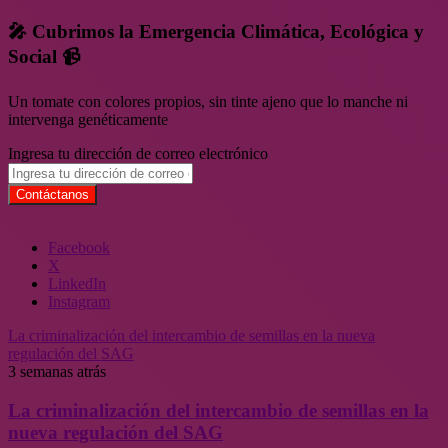
🎤 Cubrimos la Emergencia Climática, Ecológica y
Social 📹
Un tomate con colores propios, sin tinte ajeno que lo manche ni
intervenga genéticamente
Ingresa tu dirección de correo electrónico
Facebook
X
LinkedIn
Instagram
La criminalización del intercambio de semillas en la nueva
regulación del SAG
3 semanas atrás
La criminalización del intercambio de semillas en la
nueva regulación del SAG