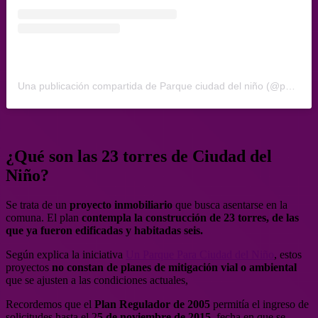
Una publicación compartida de Parque ciudad del niño (@parque_ciudad_del_nino)
¿Qué son las 23 torres de Ciudad del
Niño?
Se trata de un
proyecto inmobiliario
que busca asentarse en la
comuna. El plan
contempla la construcción de 23 torres, de las
que ya fueron edificadas y habitadas seis.
Según explica la iniciativa
Un Parque Para Ciudad del Niño
, estos
proyectos
no constan de planes de mitigación vial o ambiental
que se ajusten a las condiciones actuales,
Recordemos que el
Plan Regulador de 2005
permitía el ingreso de
solicitudes hasta el 2
5 de noviembre de 2015
, fecha en que se