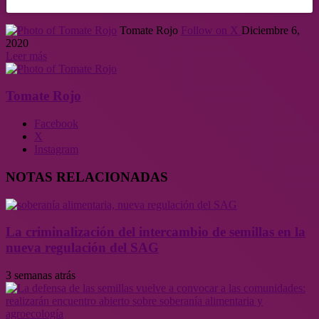
Tomate Rojo
Follow on X
Diciembre 6,
2020
Leer más
Tomate Rojo
Facebook
X
Instagram
NOTAS RELACIONADAS
La criminalización del intercambio de semillas en la
nueva regulación del SAG
3 semanas atrás