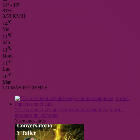
14º - 10º
81%
0.53 KM/H
℃
14
Vie
℃
11
Sáb
℃
11
Dom
℃
11
Lun
℃
10
Mar
LO MÁS RECIENTE
“Es la primera vez que riego con una manguera, profe”:
aprender de los brotes
3 semanas atrás