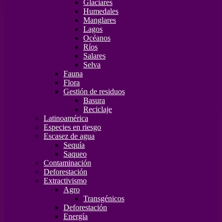
Glaciares
Humedales
Manglares
Lagos
Océanos
Ríos
Salares
Selva
Fauna
Flora
Gestión de residuos
Basura
Reciclaje
Latinoamérica
Especies en riesgo
Escasez de agua
Sequía
Saqueo
Contaminación
Deforestación
Extractivismo
Agro
Transgénicos
Deforestación
Energía