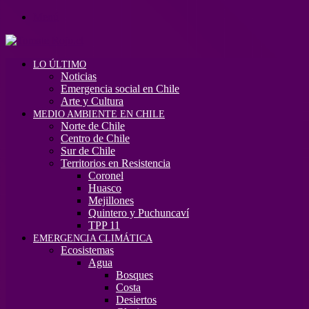
Menú
LO ÚLTIMO
Noticias
Emergencia social en Chile
Arte y Cultura
MEDIO AMBIENTE EN CHILE
Norte de Chile
Centro de Chile
Sur de Chile
Territorios en Resistencia
Coronel
Huasco
Mejillones
Quintero y Puchuncaví
TPP 11
EMERGENCIA CLIMÁTICA
Ecosistemas
Agua
Bosques
Costa
Desiertos