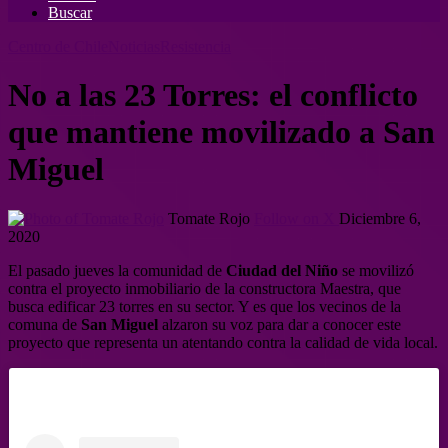
Buscar
Centro de Chile
Noticias
Resistencia
No a las 23 Torres: el conflicto
que mantiene movilizado a San
Miguel
Tomate Rojo
Follow on X
Diciembre 6,
2020
El pasado jueves la comunidad de
Ciudad del Niño
se movilizó
contra el proyecto inmobiliario de la constructora Maestra, que
busca edificar 23 torres en su sector. Y es que los vecinos de la
comuna de
San Miguel
alzaron su voz para dar a conocer este
proyecto que representa un atentando contra la calidad de vida local.