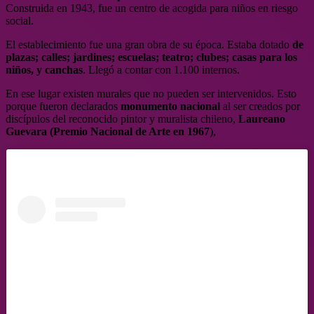
Construida en 1943, fue un centro de acogida para niños en riesgo
social.
El establecimiento fue una gran obra de su época. Estaba dotado
de
plazas; calles; jardines; escuelas; teatro; clubes; casas para los
niños, y canchas
. Llegó a contar con 1.100 internos.
En ese lugar existen murales que no pueden ser intervenidos. Esto
porque fueron declarados
monumento nacional
al ser creados por
discípulos del reconocido pintor y muralista chileno,
Laureano
Guevara (Premio Nacional de Arte en 1967
),