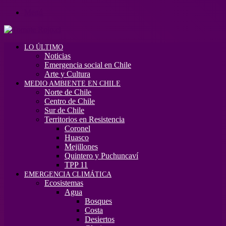
Menú
LO ÚLTIMO
Noticias
Emergencia social en Chile
Arte y Cultura
MEDIO AMBIENTE EN CHILE
Norte de Chile
Centro de Chile
Sur de Chile
Territorios en Resistencia
Coronel
Huasco
Mejillones
Quintero y Puchuncaví
TPP 11
EMERGENCIA CLIMÁTICA
Ecosistemas
Agua
Bosques
Costa
Desiertos