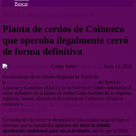
Buscar
Centro de Chile
Emergencia Climática
Ganadería
Planta de cerdos de Coihueco
que operaba ilegalmente cerró
de forma definitiva
Codex Verde
Follow on X
Junio 12, 2020
Fiscalizadores de la Oficina Regional de Ñuble de
la
Superintendencia del Medio Ambiente (SMA)
, del Servicio
Agrícola y Ganadero (SAG) y de la Seremi de Salud constataron el
cierre definitivo de la planta de cerdos Santa Josefina de la empresa
Agrícola Veneto, ubicada en la comuna de Coihueco, el cual se
comenzó a
implementar un programa de despoblamiento convenido
en septiembre de 2019
.
La resolución de cierre se dictaminó el año pasado luego de que se
detectara que la instalación
operara sin tener la debida
aprobación ambiental para sus actividades
, por lo que la SMA