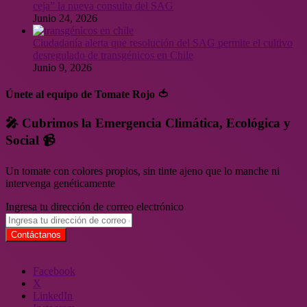
ceja” la nueva consulta del SAG
Junio 24, 2026
Ciudadanía alerta que resolución del SAG permite el cultivo
desregulado de transgénicos en Chile
Junio 9, 2026
Únete al equipo de Tomate Rojo 🍅
🎤 Cubrimos la Emergencia Climática, Ecológica y
Social 📹
Un tomate con colores propios, sin tinte ajeno que lo manche ni
intervenga genéticamente
Ingresa tu dirección de correo electrónico
Facebook
X
LinkedIn