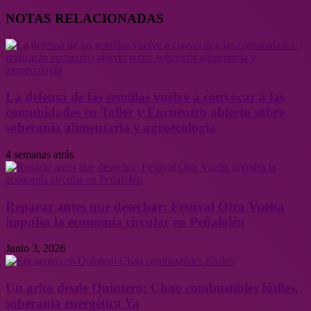
NOTAS RELACIONADAS
La defensa de las semillas vuelve a convocar a las
comunidades en Taller y Encuentro abierto sobre
soberanía alimentaria y agroecología
4 semanas atrás
Reparar antes que desechar: Festival Otra Vuelta
impulsa la economía circular en Peñalolén
Junio 3, 2026
Un grito desde Quintero: Chao combustibles fósiles,
soberanía energética Ya