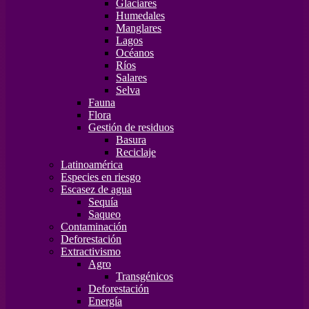
Glaciares
Humedales
Manglares
Lagos
Océanos
Ríos
Salares
Selva
Fauna
Flora
Gestión de residuos
Basura
Reciclaje
Latinoamérica
Especies en riesgo
Escasez de agua
Sequía
Saqueo
Contaminación
Deforestación
Extractivismo
Agro
Transgénicos
Deforestación
Energía