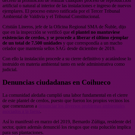
decretó la prohibición de realizar cualquier proceso de reproducción
artificial o natural al interior de las instalaciones e ingreso de nuevos
ejemplares. El proceso estuvo ratificada por el Tercer Tribunal
Ambiental de Valdivia y el Tribunal Constitucional.
Cristián Lineros, jefe de la Oficina Regional SMA de Ñuble, dijo
que en la inspección se verificó que
el plantel no mantuviese
existencias de cerdos, y se procede a liberar el último ejemplar
de un total de 7.500 unidades
y que correspondía a un macho
celador que mantenía sellos SAG desde diciembre de 2019.
Con ello la instalación procede a su cierre definitivo y acatándose lo
instruido en materia ambiental tanto en sede administrativa como
judicial.
Denuncias ciudadanas en Coihueco
La comunidad aledaña cumplió una labor fundamental en el cierre
de este plantel de cerdos, puesto que fueron los propios vecinos los
que comenzaron a
denunciar los diversos problemas ambientales
asociados a la faena
.
Así lo manifestó en marzo del 2019, Bernardo Zúñiga, residente del
sector, quien además denunció los riesgos que esta polución implica
para sus plantaciones.