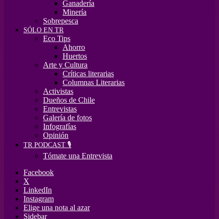
Ganadería
Minería
Sobrepesca
SÓLO EN TR
Eco Tips
Ahorro
Huertos
Arte y Cultura
Críticas literarias
Columnas Literarias
Activistas
Dueños de Chile
Entrevistas
Galería de fotos
Infografías
Opinión
TR PODCAST 🎙️
Tómate una Entrevista
Facebook
X
LinkedIn
Instagram
Elige una nota al azar
Sidebar