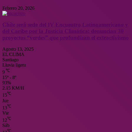
Febrero 20, 2026
Chile será sede del IV Encuentro Latinoamericano y
del Caribe por la Justicia Climática: denuncian 30
proyectos “verdes” que profundizan el extractivismo
Agosto 13, 2025
EL CLIMA
Santiago
Lluvia ligera
℃
9
15º - 8º
93%
2.15 KM/H
℃
15
Jue
℃
13
Vie
℃
12
Sáb
℃