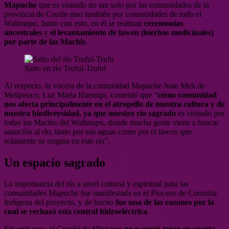
Mapuche
que es visitado no tan solo por las comunidades de la
provincia de Cautín sino también por comunidades de todo el
Wallmapu. Junto con esto, en él se realizan
ceremonias
ancestrales
y
el levantamiento de lawen (hierbas medicinales)
por parte de las Machis
.
Salto en río Truful-Truful
Al respecto, la vocera de la comunidad Mapuche Juan Meli de
Melipeuco, Luz Maria Huenupi, comentó que “
c
ómo comunidad
nos afecta principalmente en el atropello de nuestra cultura y de
nuestra biodiversidad, ya que nuestro río sagrado
es visitado por
todas las Machis del Wallmapu, donde mucha gente viene a buscar
sanación al río, tanto por sus aguas como por el lawen que
solamente se origina en este río”.
Un espacio sagrado
La importancia del río a nivel cultural y espiritual para las
comunidades Mapuche fue manifestada en el Proceso de Consulta
Indígena del proyecto, y de hecho
fue una de las razones por la
cual se rechazó esta central hidroeléctrica
.
Sin embargo, el Comité de Ministros
no pareció tener en cuenta