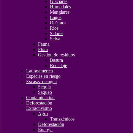
Glaciares
Humedales
Manglares
Lagos
Océanos
Ríos
Salares
Selva
Fauna
Flora
Gestión de residuos
Basura
Reciclaje
Latinoamérica
Especies en riesgo
Escasez de agua
Sequía
Saqueo
Contaminación
Deforestación
Extractivismo
Agro
Transgénicos
Deforestación
Energía