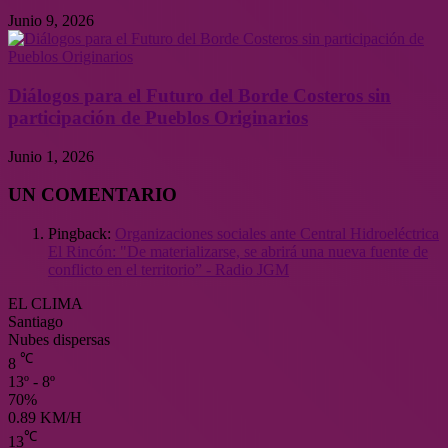
Junio 9, 2026
Diálogos para el Futuro del Borde Costeros sin
participación de Pueblos Originarios
Junio 1, 2026
UN COMENTARIO
Pingback:
Organizaciones sociales ante Central Hidroeléctrica
El Rincón: "De materializarse, se abrirá una nueva fuente de
conflicto en el territorio” - Radio JGM
EL CLIMA
Santiago
Nubes dispersas
℃
8
13º - 8º
70%
0.89 KM/H
℃
13