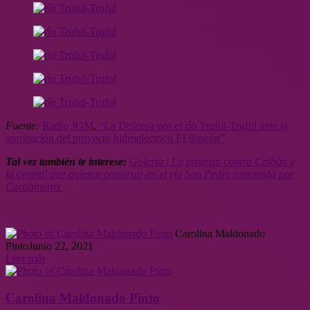
Fuente:
Radio JGM
,
“La Defensa por el río Truful-Truful ante la
aprobación del proyecto hidroeléctrico El Rincón”
Tal vez también te interese:
Galería | La protesta contra Colbún y
la central que quieren construir en el río San Pedro reprimida por
Carabineros
Carolina Maldonado
Pinto
Junio 22, 2021
Leer más
Carolina Maldonado Pinto