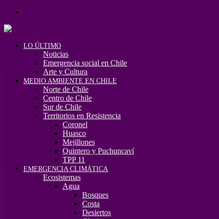
Menú
LO ÚLTIMO
Noticias
Emergencia social en Chile
Arte y Cultura
MEDIO AMBIENTE EN CHILE
Norte de Chile
Centro de Chile
Sur de Chile
Territorios en Resistencia
Coronel
Huasco
Mejillones
Quintero y Puchuncaví
TPP 11
EMERGENCIA CLIMÁTICA
Ecosistemas
Agua
Bosques
Costa
Desiertos