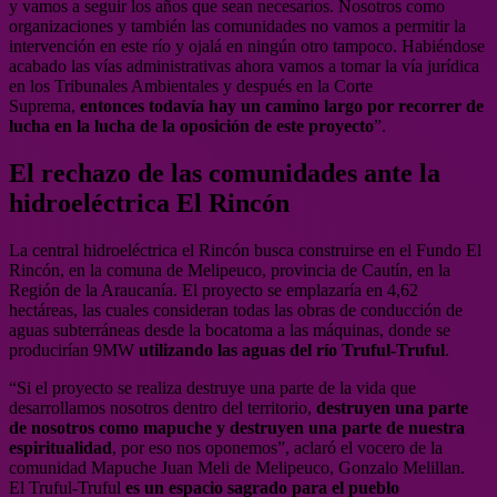
y vamos a seguir los años que sean necesarios. Nosotros como
organizaciones y también las comunidades no vamos a permitir la
intervención en este río y ojalá en ningún otro tampoco. Habiéndose
acabado las vías administrativas ahora vamos a tomar la vía jurídica
en los Tribunales Ambientales y después en la Corte
Suprema,
entonces todavía hay un camino largo por recorrer de
lucha en la lucha de la oposición de este proyecto
”.
El rechazo de las comunidades ante la
hidroeléctrica El Rincón
La central hidroeléctrica el Rincón busca construirse en el Fundo El
Rincón, en la comuna de Melipeuco, provincia de Cautín, en la
Región de la Araucanía. El proyecto se emplazaría en 4,62
hectáreas, las cuales consideran todas las obras de conducción de
aguas subterráneas desde la bocatoma a las máquinas, donde se
producirían 9MW
utilizando las aguas del río Truful-Truful
.
“Si el proyecto se realiza destruye una parte de la vida que
desarrollamos nosotros dentro del territorio,
destruyen una parte
de nosotros como mapuche y destruyen una parte de nuestra
espiritualidad
, por eso nos oponemos”, aclaró el vocero de la
comunidad Mapuche Juan Meli de Melipeuco, Gonzalo Melillan.
El Truful-Truful
es un espacio sagrado para el pueblo