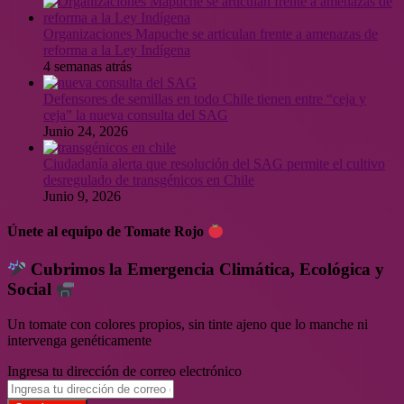
Organizaciones Mapuche se articulan frente a amenazas de
reforma a la Ley Indígena
4 semanas atrás
Defensores de semillas en todo Chile tienen entre “ceja y
ceja” la nueva consulta del SAG
Junio 24, 2026
Ciudadanía alerta que resolución del SAG permite el cultivo
desregulado de transgénicos en Chile
Junio 9, 2026
Únete al equipo de Tomate Rojo
Cubrimos la Emergencia Climática, Ecológica y
Social
Un tomate con colores propios, sin tinte ajeno que lo manche ni
intervenga genéticamente
Ingresa tu dirección de correo electrónico