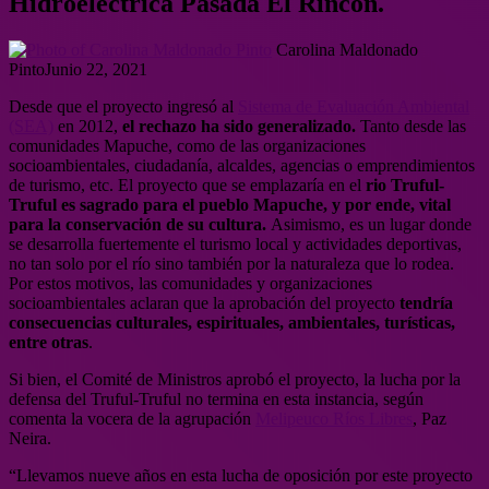
Hidroeléctrica Pasada El Rincón.
Carolina Maldonado
Pinto
Junio 22, 2021
Desde que el proyecto ingresó al
Sistema de Evaluación Ambiental
(SEA)
en 2012,
el rechazo ha sido generalizado.
Tanto desde las
comunidades Mapuche, como de las organizaciones
socioambientales, ciudadanía, alcaldes, agencias o emprendimientos
de turismo, etc. El proyecto que se emplazaría en el
rio Truful-
Truful es sagrado para el pueblo Mapuche, y por ende, vital
para la conservación de su cultura.
Asimismo, es un lugar donde
se desarrolla fuertemente el turismo local y actividades deportivas,
no tan solo por el río sino también por la naturaleza que lo rodea.
Por estos motivos, las comunidades y organizaciones
socioambientales aclaran que la aprobación del proyecto
tendría
consecuencias culturales, espirituales, ambientales, turísticas,
entre otras
.
Si bien, el Comité de Ministros aprobó el proyecto, la lucha por la
defensa del Truful-Truful no termina en esta instancia, según
comenta la vocera de la agrupación
Melipeuco Ríos Libres
, Paz
Neira.
“Llevamos nueve años en esta lucha de oposición por este proyecto