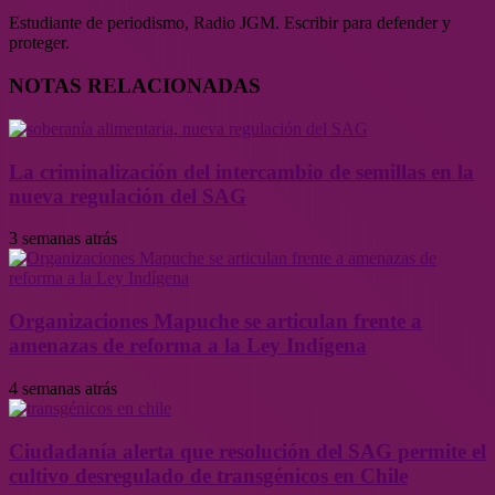
Estudiante de periodismo, Radio JGM. Escribir para defender y
proteger.
NOTAS RELACIONADAS
La criminalización del intercambio de semillas en la
nueva regulación del SAG
3 semanas atrás
Organizaciones Mapuche se articulan frente a
amenazas de reforma a la Ley Indígena
4 semanas atrás
Ciudadanía alerta que resolución del SAG permite el
cultivo desregulado de transgénicos en Chile