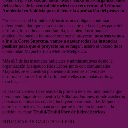
Debido a que las vías administrativas finalizaron
las organizaciones
detractoras de la central hidroeléctrica recurrirán al Tribunal
Ambiental en Valdivia para detener la aprobación del proyecto
.
“En este caso el Comité de Ministros nos obliga a continuar
defendiendo algo que para nosotros es parte de la vida, es parte del
territorio, lo sentimos como familia, y si bien, los tribunales
ambientales pueden favorecer otra vez el proyecto,
nosotros vamos
a ir a la Corte Suprema, vamos a agotar todas las instancias
posibles para que el proyecto no se haga
”, aclaró el vocero de la
Comunidad Mapuche Juan Meli de Melipeuco.
Más allá de las instancias judiciales y administrativas desde la
organización Melipeuco Ríos Libres junto con comunidades
Mapuche, se encuentran planeando diferentes actividades
territoriales por el Truful-Truful, entre ellas caminatas, rafting,
marchas, etc.
El pasado viernes 18 se realizó la primera de ellas, una marcha que
tuvo como lugar de encuentro la Villa Los Jardines, donde asistieron
personas de todas las edades, incluyendo comunidades Mapuche,
entre los carteles y las pancartas que se vieron en la marcha, la
petición es clara:
Truful-Truful libre de hidroeléctricas
.
FOTOGRAFIAS CARLOS TOLEDO