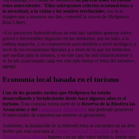
estos antecedentes
. “
Ellos sobreponen criterios economicistas a
la necesidad, a la visión y los sentires territoriales
, esa es la
imagen que a nosotros nos da», comentó la vocera de Melipeuco
Ríos Libres.
«Los proyectos hidroeléctricos de este tipo también generan serios
graves e irreversibles impactos en los territorios, por un lado, a la
cultura mapuche, y su cosmovisión pero también a nivel biológico, a
nivel de los ecosistemas fluviales y a nivel de lo que los territorios
que sueñan para sí mismos, y en este caso ha sido históricamente y
se ha ido posicionado cada vez con más fuerza el tema del turismo»,
agregó.
Economía local basada en el turismo
Uno de los grandes sueños que Melipeuco ha estado
desarrollando y fortaleciendo desde hace algunos años es el
turismo
. Esta comuna forma parte de la
Reserva de la Biosfera las
Araucarias y del
Geoparque Kütralcura
que pretende promover
el intercambio de experiencias entorno al geoturismo.
Asimismo, la instalación de la hidroeléctrica se encuentra en un área
buffer que está asociada al
Parque Nacional Conguillío
y la
Reserva
Natural China Muerta
, lugares con un alto valor turístico, donde uno