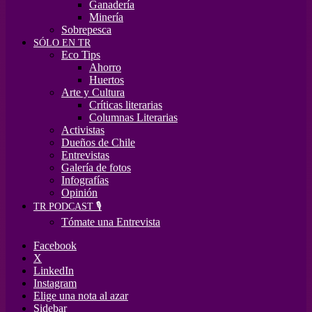
Ganadería
Minería
Sobrepesca
SÓLO EN TR
Eco Tips
Ahorro
Huertos
Arte y Cultura
Críticas literarias
Columnas Literarias
Activistas
Dueños de Chile
Entrevistas
Galería de fotos
Infografías
Opinión
TR PODCAST 🎙️
Tómate una Entrevista
Facebook
X
LinkedIn
Instagram
Elige una nota al azar
Sidebar