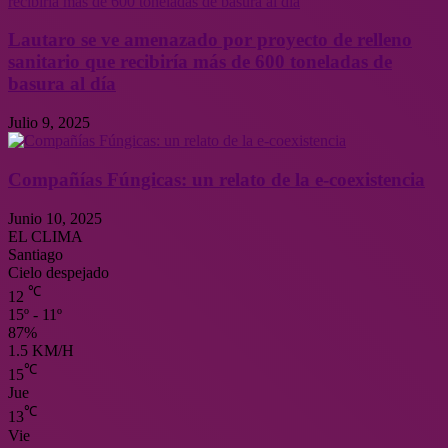
Lautaro se ve amenazado por proyecto de relleno
sanitario que recibiría más de 600 toneladas de
basura al día
Julio 9, 2025
Compañías Fúngicas: un relato de la e-coexistencia
Junio 10, 2025
EL CLIMA
Santiago
Cielo despejado
℃
12
15º - 11º
87%
1.5 KM/H
℃
15
Jue
℃
13
Vie