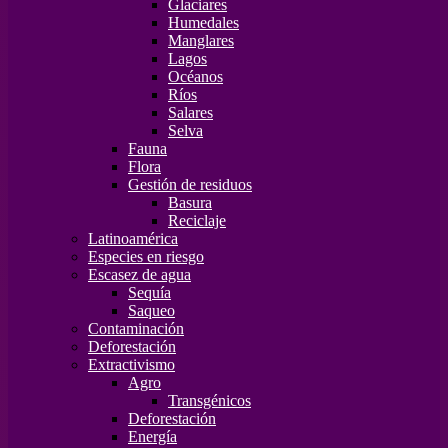
Glaciares
Humedales
Manglares
Lagos
Océanos
Ríos
Salares
Selva
Fauna
Flora
Gestión de residuos
Basura
Reciclaje
Latinoamérica
Especies en riesgo
Escasez de agua
Sequía
Saqueo
Contaminación
Deforestación
Extractivismo
Agro
Transgénicos
Deforestación
Energía