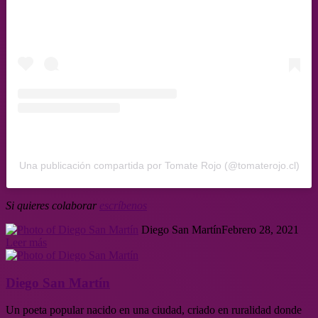
Una publicación compartida por Tomate Rojo (@tomaterojo.cl)
Si quieres colaborar
escríbenos
Diego San Martín
Febrero 28, 2021
Leer más
Diego San Martín
Un poeta popular nacido en una ciudad, criado en ruralidad donde