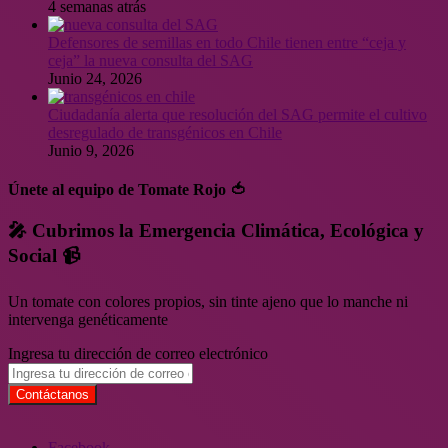
4 semanas atrás
Defensores de semillas en todo Chile tienen entre “ceja y
ceja” la nueva consulta del SAG
Junio 24, 2026
Ciudadanía alerta que resolución del SAG permite el cultivo
desregulado de transgénicos en Chile
Junio 9, 2026
Únete al equipo de Tomate Rojo 🍅
🎤 Cubrimos la Emergencia Climática, Ecológica y
Social 📹
Un tomate con colores propios, sin tinte ajeno que lo manche ni
intervenga genéticamente
Ingresa tu dirección de correo electrónico
Facebook