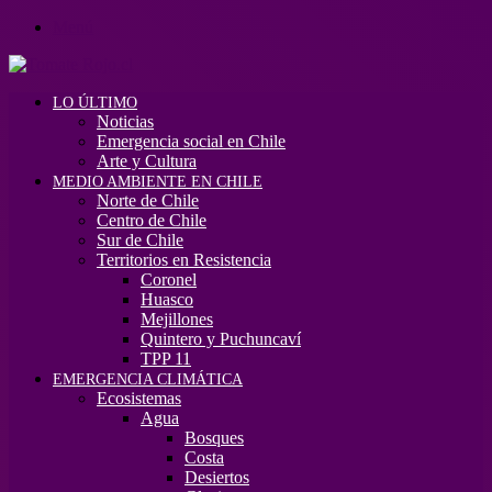
Menú
LO ÚLTIMO
Noticias
Emergencia social en Chile
Arte y Cultura
MEDIO AMBIENTE EN CHILE
Norte de Chile
Centro de Chile
Sur de Chile
Territorios en Resistencia
Coronel
Huasco
Mejillones
Quintero y Puchuncaví
TPP 11
EMERGENCIA CLIMÁTICA
Ecosistemas
Agua
Bosques
Costa
Desiertos