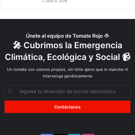
Junio 9, 2026
Únete al equipo de Tomate Rojo 🍅
🎤 Cubrimos la Emergencia
Climática, Ecológica y Social 📹
Un tomate con colores propios, sin tinte ajeno que lo manche ni
intervenga genéticamente
Ingresa
tu
dirección
de
correo
electrónico