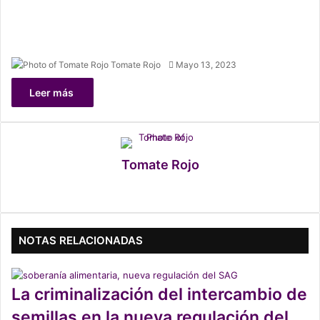
Tomate Rojo
F
Mayo 13, 2023
o
Leer más
l
l
o
w
o
Tomate Rojo
n
X
Fa
X
Ins
ce
tag
bo
ra
NOTAS RELACIONADAS
ok
m
La criminalización del intercambio de
semillas en la nueva regulación del