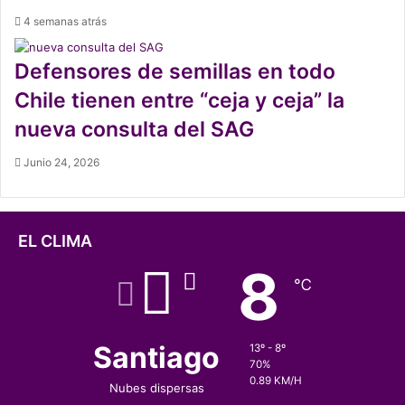
4 semanas atrás
Defensores de semillas en todo
Chile tienen entre “ceja y ceja” la
nueva consulta del SAG
Junio 24, 2026
EL CLIMA
8
℃
Santiago
13º - 8º
70%
0.89 KM/H
Nubes dispersas