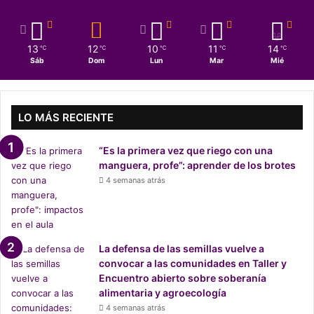
13
12
10
11
14
℃
℃
℃
℃
℃
Sáb
Dom
Lun
Mar
Mié
LO MÁS RECIENTE
“Es la primera vez que riego con una
manguera, profe”: aprender de los brotes
4 semanas atrás
La defensa de las semillas vuelve a
convocar a las comunidades en Taller y
Encuentro abierto sobre soberanía
alimentaria y agroecología
4 semanas atrás