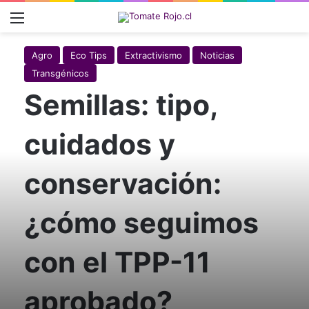
Menú
Agro
Eco Tips
Extractivismo
Noticias
Transgénicos
Semillas: tipo,
cuidados y
conservación:
¿cómo seguimos
con el TPP-11
aprobado?