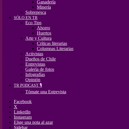
Ganadería
Minería
Sobrepesca
SÓLO EN TR
Eco Tips
Ahorro
Huertos
Arte y Cultura
Críticas literarias
Columnas Literarias
Activistas
Dueños de Chile
Entrevistas
Galería de fotos
Infografías
Opinión
TR PODCAST 🎙️
Tómate una Entrevista
Facebook
X
LinkedIn
Instagram
Elige una nota al azar
Sidebar