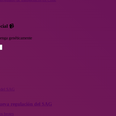
cial 📹
rvenga genéticamente
n del SAG
 nueva regulación del SAG
os brotes