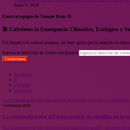
Junio 9, 2026
Únete al equipo de Tomate Rojo 🍅
🎤 Cubrimos la Emergencia Climática, Ecológica y So
Un tomate con colores propios, sin tinte ajeno que lo manche ni inte
Ingresa tu dirección de correo electrónico
Facebook
X
LinkedIn
Instagram
La criminalización del intercambio de semillas en la nueva regulació
3 semanas atrás
La criminalización del intercambio de semillas en la
“Es la primera vez que riego con una manguera, profe”: aprender de l