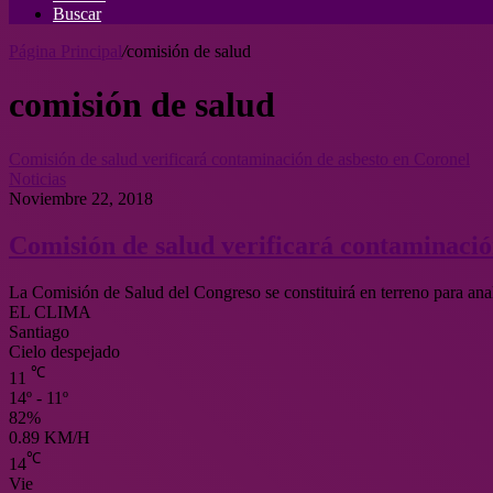
Buscar
Página Principal
/
comisión de salud
comisión de salud
Comisión de salud verificará contaminación de asbesto en Coronel
Noticias
Noviembre 22, 2018
Comisión de salud verificará contaminació
La Comisión de Salud del Congreso se constituirá en terreno para ana
EL CLIMA
Santiago
Cielo despejado
℃
11
14º - 11º
82%
0.89 KM/H
℃
14
Vie