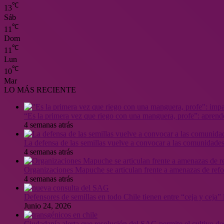
℃
13
Sáb
℃
11
Dom
℃
11
Lun
℃
10
Mar
LO MÁS RECIENTE
“Es la primera vez que riego con una manguera, profe”: aprende
4 semanas atrás
La defensa de las semillas vuelve a convocar a las comunidades
4 semanas atrás
Organizaciones Mapuche se articulan frente a amenazas de ref
4 semanas atrás
Defensores de semillas en todo Chile tienen entre “ceja y ceja
Junio 24, 2026
Ciudadanía alerta que resolución del SAG permite el cultivo de