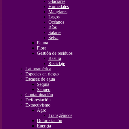
Glaciares
Humedales
Manglares
Lagos
Océanos
Ríos
Salares
Selva
Fauna
Flora
Gestión de residuos
Basura
Reciclaje
Latinoamérica
Especies en riesgo
Escasez de agua
Sequía
Saqueo
Contaminación
Deforestación
Extractivismo
Agro
Transgénicos
Deforestación
Energía