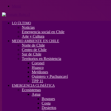
Menú
LO ÚLTIMO
Noticias
Emergencia social en Chile
Arte y Cultura
MEDIO AMBIENTE EN CHILE
Norte de Chile
Centro de Chile
Sur de Chile
Territorios en Resistencia
Coronel
Huasco
Mejillones
Quintero y Puchuncaví
TPP 11
EMERGENCIA CLIMÁTICA
Ecosistemas
Agua
Bosques
Costa
Desiertos