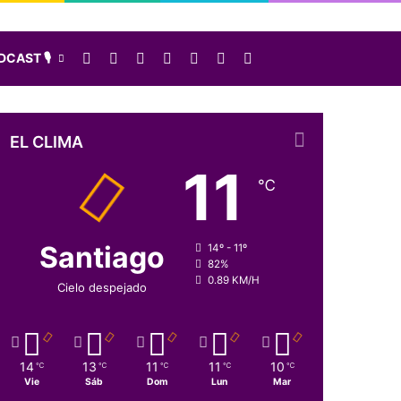
Facebook
X
LinkedIn
Instagram
Elige una nota al azar
Sidebar
Buscar
CAST 🎙️
EL CLIMA
11
℃
Santiago
14º - 11º
82%
0.89 KM/H
Cielo despejado
14
13
11
11
10
℃
℃
℃
℃
℃
Vie
Sáb
Dom
Lun
Mar