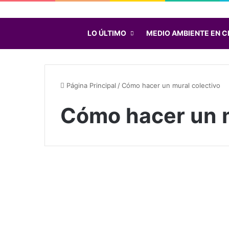
LO ÚLTIMO
MEDIO AMBIENTE EN C
Página Principal
/
Cómo hacer un mural colectivo
Cómo hacer un m
C
ó
Chile
m
o
h
a