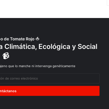
po de Tomate Rojo 🍅
 Climática, Ecológica y Social
📹
 ajeno que lo manche ni intervenga genéticamente
Diálogos
Explotación