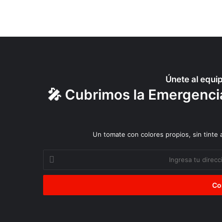
Únete al equi
🎤 Cubrimos la Emergencia
Un tomate con colores propios, sin tinte
Ingresa
tu
dirección
de
correo
electrónico
Ciudadanía
Reparar