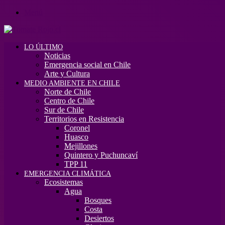
Menú
LO ÚLTIMO
Noticias
Emergencia social en Chile
Arte y Cultura
MEDIO AMBIENTE EN CHILE
Norte de Chile
Centro de Chile
Sur de Chile
Territorios en Resistencia
Coronel
Huasco
Mejillones
Quintero y Puchuncaví
TPP 11
EMERGENCIA CLIMÁTICA
Ecosistemas
Agua
Bosques
Costa
Desiertos