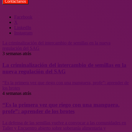
Facebook
X
LinkedIn
Instagram
La criminalización del intercambio de semillas en la nueva
regulación del SAG
3 semanas atrás
La criminalización del intercambio de semillas en la
nueva regulación del SAG
“Es la primera vez que riego con una manguera, profe”: aprender de
los brotes
4 semanas atrás
“Es la primera vez que riego con una manguera,
profe”: aprender de los brotes
La defensa de las semillas vuelve a convocar a las comunidades en
Taller y Encuentro abierto sobre soberanía alimentaria y