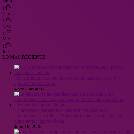
Dom
℃
14
Lun
℃
12
Mar
℃
17
Mié
℃
19
Jue
LO MÁS RECIENTE
“Es la primera vez que riego con una manguera, profe”:
aprender de los brotes
4 semanas atrás
La defensa de las semillas vuelve a convocar a las
comunidades en Taller y Encuentro abierto sobre soberanía
alimentaria y agroecología
Julio 10, 2026