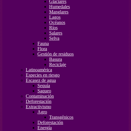
Glaciares
Humedales
Manglares
Lagos
Océanos
Ríos
Salares
Selva
Fauna
Flora
Gestión de residuos
Basura
Reciclaje
Latinoamérica
Especies en riesgo
Escasez de agua
Sequía
Saqueo
Contaminación
Deforestación
Extractivismo
Agro
Transgénicos
Deforestación
Energía