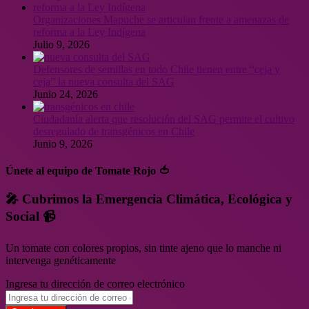
Organizaciones Mapuche se articulan frente a amenazas de
reforma a la Ley Indígena
Julio 9, 2026
Defensores de semillas en todo Chile tienen entre “ceja y
ceja” la nueva consulta del SAG
Junio 24, 2026
Ciudadanía alerta que resolución del SAG permite el cultivo
desregulado de transgénicos en Chile
Junio 9, 2026
Únete al equipo de Tomate Rojo 🍅
🎤 Cubrimos la Emergencia Climática, Ecológica y
Social 📹
Un tomate con colores propios, sin tinte ajeno que lo manche ni
intervenga genéticamente
Ingresa tu dirección de correo electrónico