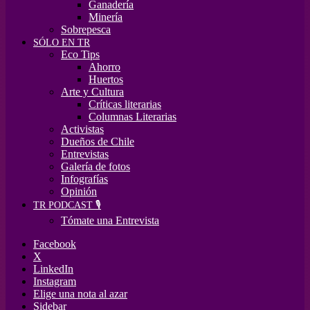
Ganadería
Minería
Sobrepesca
SÓLO EN TR
Eco Tips
Ahorro
Huertos
Arte y Cultura
Críticas literarias
Columnas Literarias
Activistas
Dueños de Chile
Entrevistas
Galería de fotos
Infografías
Opinión
TR PODCAST 🎙️
Tómate una Entrevista
Facebook
X
LinkedIn
Instagram
Elige una nota al azar
Sidebar