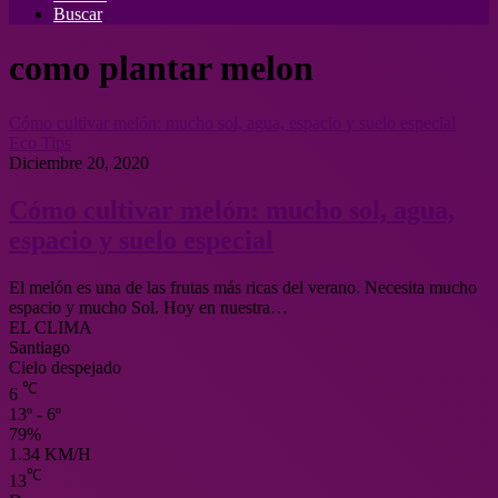
Buscar
como plantar melon
Cómo cultivar melón: mucho sol, agua, espacio y suelo especial
Eco Tips
Diciembre 20, 2020
Cómo cultivar melón: mucho sol, agua,
espacio y suelo especial
El melón es una de las frutas más ricas del verano. Necesita mucho
espacio y mucho Sol. Hoy en nuestra…
EL CLIMA
Santiago
Cielo despejado
℃
6
13º - 6º
79%
1.34 KM/H
℃
13