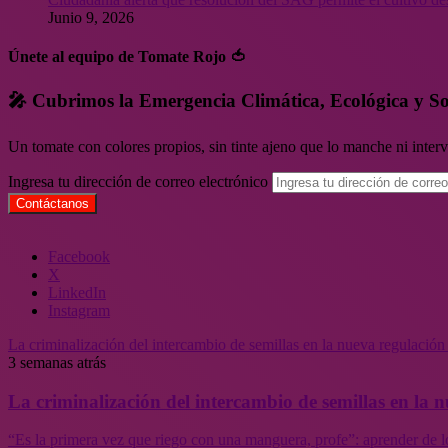
Junio 9, 2026
Únete al equipo de Tomate Rojo 🍅
🎤 Cubrimos la Emergencia Climática, Ecológica y So
Un tomate con colores propios, sin tinte ajeno que lo manche ni inte
Ingresa tu dirección de correo electrónico
Facebook
X
LinkedIn
Instagram
La criminalización del intercambio de semillas en la nueva regulació
3 semanas atrás
La criminalización del intercambio de semillas en la
“Es la primera vez que riego con una manguera, profe”: aprender de l