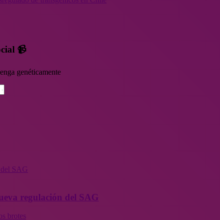
cial 📹
rvenga genéticamente
n del SAG
 nueva regulación del SAG
os brotes