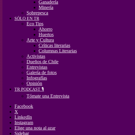
Ganadería
Minería
Sobrepesca
SÓLO EN TR
Eco Tips
Ahorro
Huertos
Arte y Cultura
Críticas literarias
Columnas Literarias
Activistas
Dueños de Chile
Entrevistas
Galería de fotos
Infografías
Opinión
TR PODCAST 🎙️
Tómate una Entrevista
Facebook
X
LinkedIn
Instagram
Elige una nota al azar
Sidebar