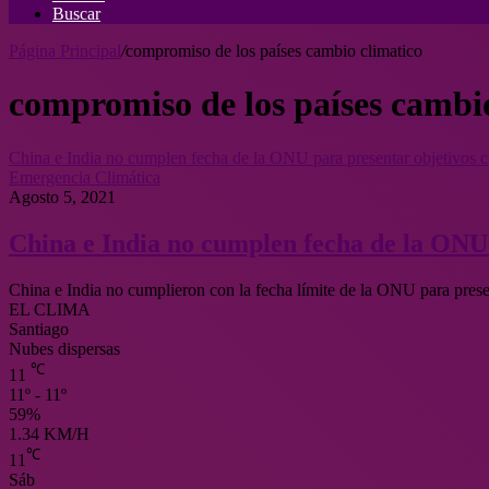
Buscar
Página Principal
/
compromiso de los países cambio climatico
compromiso de los países cambi
China e India no cumplen fecha de la ONU para presentar objetivos c
Emergencia Climática
Agosto 5, 2021
China e India no cumplen fecha de la ONU 
China e India no cumplieron con la fecha límite de la ONU para pres
EL CLIMA
Santiago
Nubes dispersas
℃
11
11º - 11º
59%
1.34 KM/H
℃
11
Sáb