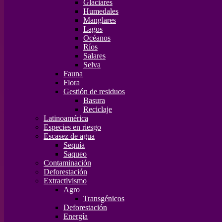
Glaciares
Humedales
Manglares
Lagos
Océanos
Ríos
Salares
Selva
Fauna
Flora
Gestión de residuos
Basura
Reciclaje
Latinoamérica
Especies en riesgo
Escasez de agua
Sequía
Saqueo
Contaminación
Deforestación
Extractivismo
Agro
Transgénicos
Deforestación
Energía