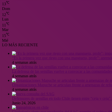
℃
13
Dom
℃
12
Lun
℃
11
Mar
℃
15
Mié
LO MÁS RECIENTE
“Es la primera vez que riego con una manguera, profe”: aprende
4 semanas atrás
La defensa de las semillas vuelve a convocar a las comunidades
4 semanas atrás
Organizaciones Mapuche se articulan frente a amenazas de ref
4 semanas atrás
Defensores de semillas en todo Chile tienen entre “ceja y ceja
Junio 24, 2026
Ciudadanía alerta que resolución del SAG permite el cultivo de