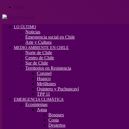
Menú
LO ÚLTIMO
Noticias
Emergencia social en Chile
Arte y Cultura
MEDIO AMBIENTE EN CHILE
Norte de Chile
Centro de Chile
Sur de Chile
Territorios en Resistencia
Coronel
Huasco
Mejillones
Quintero y Puchuncaví
TPP 11
EMERGENCIA CLIMÁTICA
Ecosistemas
Agua
Bosques
Costa
Desiertos