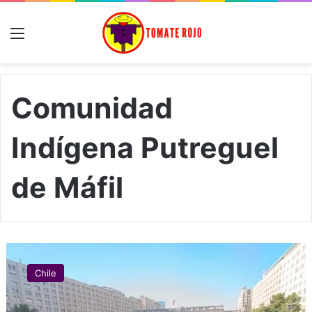
Menú
Comunidad
Indígena Putreguel
de Máfil
C
a
Chile
s
o
J