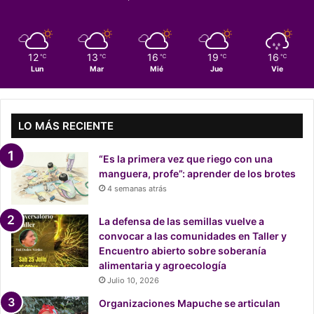
l
g
o
,
12
13
16
19
16
℃
℃
℃
℃
℃
u
Lun
Mar
Mié
Jue
Vie
s
t
e
d
LO MÁS RECIENTE
e
s
“Es la primera vez que riego con una
y
manguera, profe”: aprender de los brotes
a
4 semanas atrás
s
a
La defensa de las semillas vuelve a
b
convocar a las comunidades en Taller y
e
Encuentro abierto sobre soberanía
n
alimentaria y agroecología
q
Julio 10, 2026
u
i
Organizaciones Mapuche se articulan