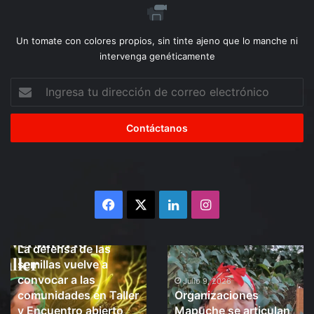
Un tomate con colores propios, sin tinte ajeno que lo manche ni
intervenga genéticamente
Ingresa
tu
dirección
de
correo
electrónico
Facebook
X
LinkedIn
Instagram
Julio 10, 2026
La defensa de las
La
Organizaciones
semillas vuelve a
defensa
Mapuche
convocar a las
de
se
Julio 9, 2026
comunidades en Taller
Organizaciones
las
articulan
y Encuentro abierto
Mapuche se articulan
semillas
frente