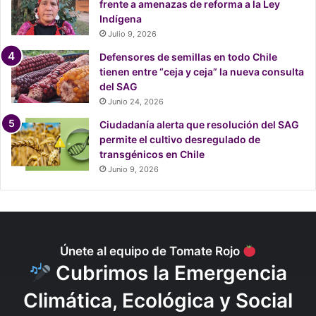
é
frente a amenazas de reforma a la Ley
n
Indígena
f
Julio 9, 2026
u
Defensores de semillas en todo Chile
e
tienen entre “ceja y ceja” la nueva consulta
”
del SAG
Junio 24, 2026
Ciudadanía alerta que resolución del SAG
permite el cultivo desregulado de
transgénicos en Chile
Junio 9, 2026
Únete al equipo de Tomate Rojo
Cubrimos la Emergencia
Climática, Ecológica y Social