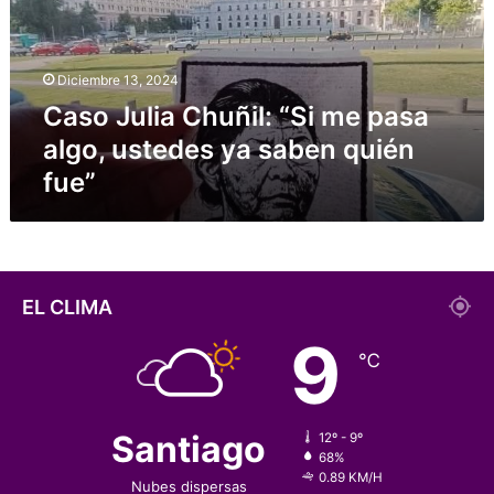
u
l
i
Diciembre 13, 2024
a
Caso Julia Chuñil: “Si me pasa
C
h
algo, ustedes ya saben quién
u
fue”
ñ
i
l
:
“
S
EL CLIMA
i
9
m
℃
e
p
a
s
Santiago
12º - 9º
a
68%
0.89 KM/H
a
Nubes dispersas