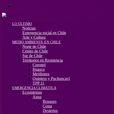
Menú
LO ÚLTIMO
Noticias
Emergencia social en Chile
Arte y Cultura
MEDIO AMBIENTE EN CHILE
Norte de Chile
Centro de Chile
Sur de Chile
Territorios en Resistencia
Coronel
Huasco
Mejillones
Quintero y Puchuncaví
TPP 11
EMERGENCIA CLIMÁTICA
Ecosistemas
Agua
Bosques
Costa
Desiertos