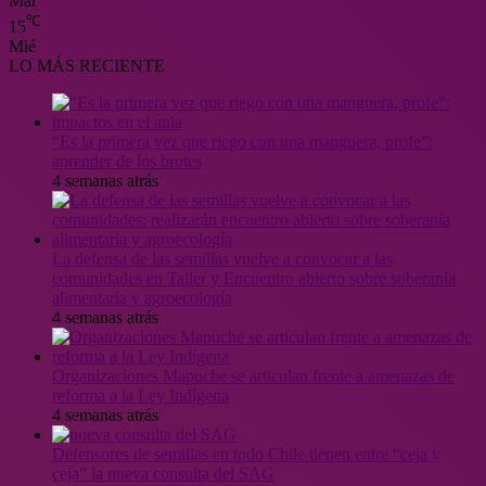
Mar
℃
15
Mié
LO MÁS RECIENTE
“Es la primera vez que riego con una manguera, profe”:
aprender de los brotes
4 semanas atrás
La defensa de las semillas vuelve a convocar a las
comunidades en Taller y Encuentro abierto sobre soberanía
alimentaria y agroecología
4 semanas atrás
Organizaciones Mapuche se articulan frente a amenazas de
reforma a la Ley Indígena
4 semanas atrás
Defensores de semillas en todo Chile tienen entre “ceja y
ceja” la nueva consulta del SAG