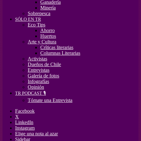
Ganadería
Minería
Sobrepesca
SÓLO EN TR
Eco Tips
Ahorro
Huertos
Arte y Cultura
Críticas literarias
Columnas Literarias
Activistas
Dueños de Chile
Entrevistas
Galería de fotos
Infografías
Opinión
TR PODCAST 🎙️
Tómate una Entrevista
Facebook
X
LinkedIn
Instagram
Elige una nota al azar
Sidebar