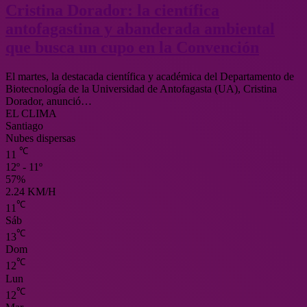
Cristina Dorador: la científica
antofagastina y abanderada ambiental
que busca un cupo en la Convención
El martes, la destacada científica y académica del Departamento de
Biotecnología de la Universidad de Antofagasta (UA), Cristina
Dorador, anunció…
EL CLIMA
Santiago
Nubes dispersas
℃
11
12º - 11º
57%
2.24 KM/H
℃
11
Sáb
℃
13
Dom
℃
12
Lun
℃
12