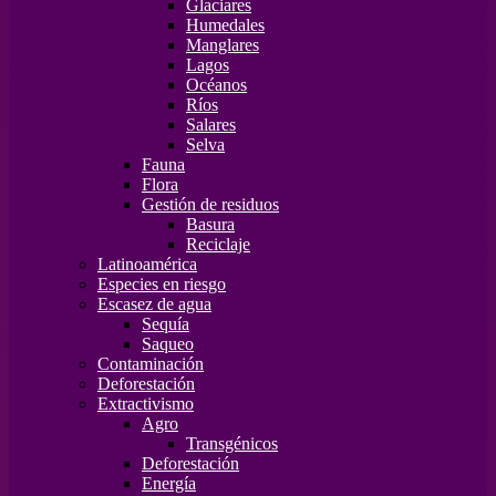
Glaciares
Humedales
Manglares
Lagos
Océanos
Ríos
Salares
Selva
Fauna
Flora
Gestión de residuos
Basura
Reciclaje
Latinoamérica
Especies en riesgo
Escasez de agua
Sequía
Saqueo
Contaminación
Deforestación
Extractivismo
Agro
Transgénicos
Deforestación
Energía