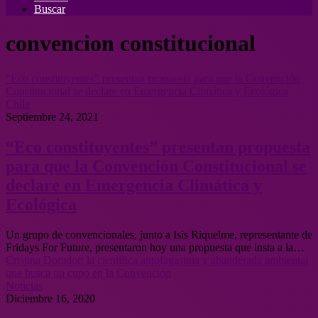
Buscar
convencion constitucional
“Eco constituyentes” presentan propuesta para que la Convención
Constitucional se declare en Emergencia Climática y Ecológica
Chile
Septiembre 24, 2021
“Eco constituyentes” presentan propuesta
para que la Convención Constitucional se
declare en Emergencia Climática y
Ecológica
Un grupo de convencionales, junto a Isis Riquelme, representante de
Fridays For Future, presentaron hoy una propuesta que insta a la…
Cristina Dorador: la científica antofagastina y abanderada ambiental
que busca un cupo en la Convención
Noticias
Diciembre 16, 2020