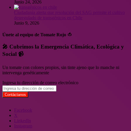
Junio 24, 2026
Ciudadanía alerta que resolución del SAG permite el cultivo
desregulado de transgénicos en Chile
Junio 9, 2026
Únete al equipo de Tomate Rojo 🍅
🎤 Cubrimos la Emergencia Climática, Ecológica y
Social 📹
Un tomate con colores propios, sin tinte ajeno que lo manche ni
intervenga genéticamente
Ingresa tu dirección de correo electrónico
Facebook
X
LinkedIn
Instagram