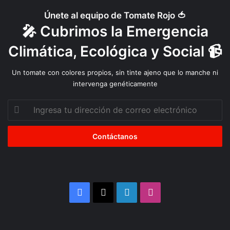
Únete al equipo de Tomate Rojo 🍅
🎤 Cubrimos la Emergencia
Climática, Ecológica y Social 📹
Un tomate con colores propios, sin tinte ajeno que lo manche ni
intervenga genéticamente
Ingresa
tu
dirección
de
correo
electrónico
Facebook
X
LinkedIn
Instagram