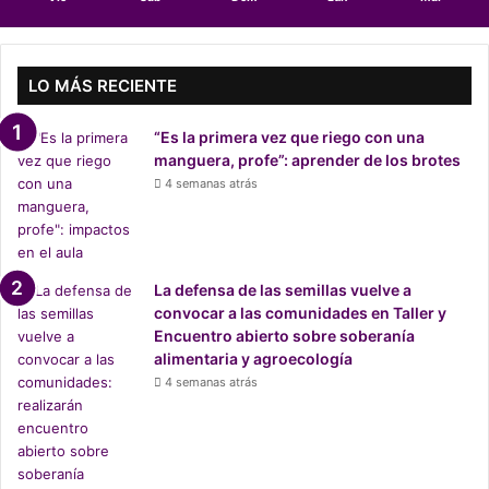
a
ñ
o
:
LO MÁS RECIENTE
e
n
“Es la primera vez que riego con una
d
manguera, profe”: aprender de los brotes
e
4 semanas atrás
f
e
n
s
a
La defensa de las semillas vuelve a
d
convocar a las comunidades en Taller y
e
Encuentro abierto sobre soberanía
l
alimentaria y agroecología
a
4 semanas atrás
s
o
b
e