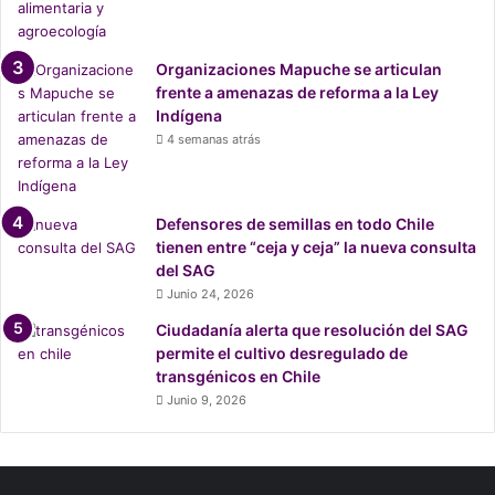
r
a
n
Organizaciones Mapuche se articulan
í
frente a amenazas de reforma a la Ley
a
Indígena
a
4 semanas atrás
l
i
m
e
Defensores de semillas en todo Chile
n
tienen entre “ceja y ceja” la nueva consulta
t
del SAG
a
Junio 24, 2026
r
Ciudadanía alerta que resolución del SAG
i
permite el cultivo desregulado de
a
transgénicos en Chile
Junio 9, 2026