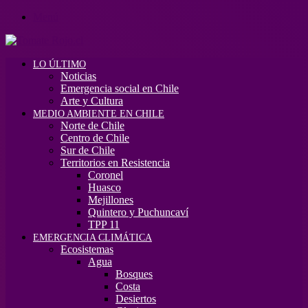
Menú
LO ÚLTIMO
Noticias
Emergencia social en Chile
Arte y Cultura
MEDIO AMBIENTE EN CHILE
Norte de Chile
Centro de Chile
Sur de Chile
Territorios en Resistencia
Coronel
Huasco
Mejillones
Quintero y Puchuncaví
TPP 11
EMERGENCIA CLIMÁTICA
Ecosistemas
Agua
Bosques
Costa
Desiertos