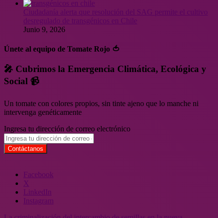
Ciudadanía alerta que resolución del SAG permite el cultivo
desregulado de transgénicos en Chile
Junio 9, 2026
Únete al equipo de Tomate Rojo 🍅
🎤 Cubrimos la Emergencia Climática, Ecológica y
Social 📹
Un tomate con colores propios, sin tinte ajeno que lo manche ni
intervenga genéticamente
Ingresa tu dirección de correo electrónico
Facebook
X
LinkedIn
Instagram
La criminalización del intercambio de semillas en la nueva