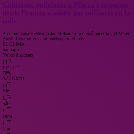
Gobierno: peticiones a Piñera y negación
desde Francia a asistir por militares en la
calle
A comienzos de este año Jair Bolsonaro rechazó hacer la COP25 en
Brasil. Los motivos eran varios pero el más…
EL CLIMA
Santiago
Nubes dispersas
℃
14
15º - 11º
76%
0.77 KM/H
℃
14
Vie
℃
11
Sáb
℃
11
Dom
℃
11
Lun