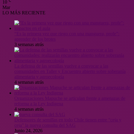
℃
10
Mar
LO MÁS RECIENTE
“Es la primera vez que riego con una manguera, profe”:
aprender de los brotes
3 semanas atrás
La defensa de las semillas vuelve a convocar a las
comunidades en Taller y Encuentro abierto sobre soberanía
alimentaria y agroecología
4 semanas atrás
Organizaciones Mapuche se articulan frente a amenazas de
reforma a la Ley Indígena
4 semanas atrás
Defensores de semillas en todo Chile tienen entre “ceja y
ceja” la nueva consulta del SAG
Junio 24, 2026