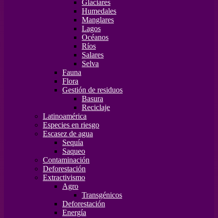
Glaciares
Humedales
Manglares
Lagos
Océanos
Ríos
Salares
Selva
Fauna
Flora
Gestión de residuos
Basura
Reciclaje
Latinoamérica
Especies en riesgo
Escasez de agua
Sequía
Saqueo
Contaminación
Deforestación
Extractivismo
Agro
Transgénicos
Deforestación
Energía