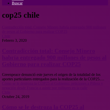
Buscar
cop25 chile
Contradicción total: Consejo Minero habría entregado 900 millones
de pesos al Gobierno para realizar COP25
Chile
Febrero 3, 2020
Contradicción total: Consejo Minero
habría entregado 900 millones de pesos al
Gobierno para realizar COP25
Greenpeace denunció este jueves el origen de la totalidad de los
aportes particulares entregados para la realización de la COP25.…
Cómo se le destroza la COP25 al Gobierno: peticiones a Piñera y
negación desde Francia a asistir por militares en la calle
Chile
Octubre 24, 2019
Cómo se le destroza la COP25 al