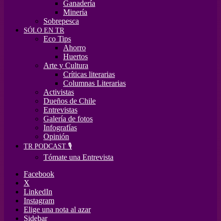
Ganadería
Minería
Sobrepesca
SÓLO EN TR
Eco Tips
Ahorro
Huertos
Arte y Cultura
Críticas literarias
Columnas Literarias
Activistas
Dueños de Chile
Entrevistas
Galería de fotos
Infografías
Opinión
TR PODCAST 🎙️
Tómate una Entrevista
Facebook
X
LinkedIn
Instagram
Elige una nota al azar
Sidebar