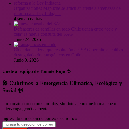
Organizaciones Mapuche se articulan frente a amenazas de
reforma a la Ley Indígena
4 semanas atrás
Defensores de semillas en todo Chile tienen entre “ceja y
ceja” la nueva consulta del SAG
Junio 24, 2026
Ciudadanía alerta que resolución del SAG permite el cultivo
desregulado de transgénicos en Chile
Junio 9, 2026
Únete al equipo de Tomate Rojo 🍅
🎤 Cubrimos la Emergencia Climática, Ecológica y
Social 📹
Un tomate con colores propios, sin tinte ajeno que lo manche ni
intervenga genéticamente
Ingresa tu dirección de correo electrónico