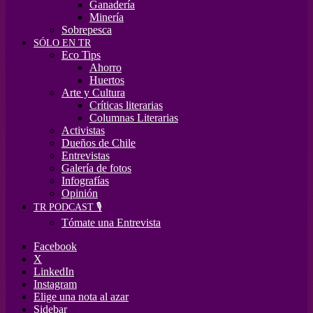
Ganadería
Minería
Sobrepesca
SÓLO EN TR
Eco Tips
Ahorro
Huertos
Arte y Cultura
Críticas literarias
Columnas Literarias
Activistas
Dueños de Chile
Entrevistas
Galería de fotos
Infografías
Opinión
TR PODCAST 🎙️
Tómate una Entrevista
Facebook
X
LinkedIn
Instagram
Elige una nota al azar
Sidebar