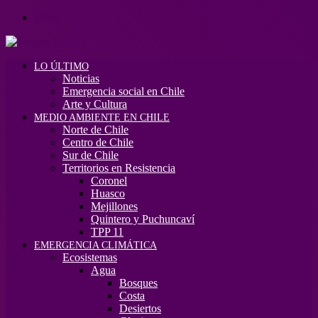
Menú
LO ÚLTIMO
Noticias
Emergencia social en Chile
Arte y Cultura
MEDIO AMBIENTE EN CHILE
Norte de Chile
Centro de Chile
Sur de Chile
Territorios en Resistencia
Coronel
Huasco
Mejillones
Quintero y Puchuncaví
TPP 11
EMERGENCIA CLIMÁTICA
Ecosistemas
Agua
Bosques
Costa
Desiertos