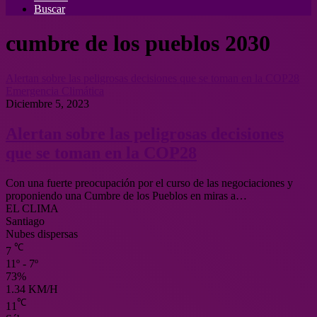
Buscar
cumbre de los pueblos 2030
Alertan sobre las peligrosas decisiones que se toman en la COP28
Emergencia Climática
Diciembre 5, 2023
Alertan sobre las peligrosas decisiones
que se toman en la COP28
Con una fuerte preocupación por el curso de las negociaciones y
proponiendo una Cumbre de los Pueblos en miras a…
EL CLIMA
Santiago
Nubes dispersas
℃
7
11º - 7º
73%
1.34 KM/H
℃
11