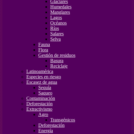
Glaciares
Humedales
Manglares
Lagos
Océanos
Ríos
Salares
Selva
Fauna
Flora
Gestión de residuos
Basura
Reciclaje
Latinoamérica
Especies en riesgo
Escasez de agua
Sequía
Saqueo
Contaminación
Deforestación
Extractivismo
Agro
Transgénicos
Deforestación
Energía