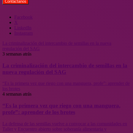
Facebook
X
LinkedIn
Instagram
La criminalización del intercambio de semillas en la nueva
regulación del SAG
3 semanas atrás
La criminalización del intercambio de semillas en la
nueva regulación del SAG
“Es la primera vez que riego con una manguera, profe”: aprender de
los brotes
4 semanas atrás
“Es la primera vez que riego con una manguera,
profe”: aprender de los brotes
La defensa de las semillas vuelve a convocar a las comunidades en
Taller y Encuentro abierto sobre soberanía alimentaria y