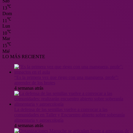
Sáb
℃
13
Dom
℃
11
Lun
℃
10
Mar
℃
15
Mié
LO MÁS RECIENTE
“Es la primera vez que riego con una manguera, profe”:
aprender de los brotes
4 semanas atrás
La defensa de las semillas vuelve a convocar a las
comunidades en Taller y Encuentro abierto sobre soberanía
alimentaria y agroecología
4 semanas atrás