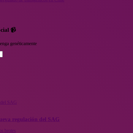
cial 📹
rvenga genéticamente
n del SAG
 nueva regulación del SAG
os brotes