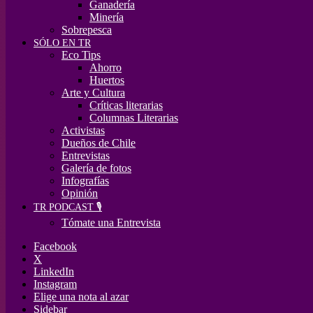
Ganadería
Minería
Sobrepesca
SÓLO EN TR
Eco Tips
Ahorro
Huertos
Arte y Cultura
Críticas literarias
Columnas Literarias
Activistas
Dueños de Chile
Entrevistas
Galería de fotos
Infografías
Opinión
TR PODCAST 🎙️
Tómate una Entrevista
Facebook
X
LinkedIn
Instagram
Elige una nota al azar
Sidebar