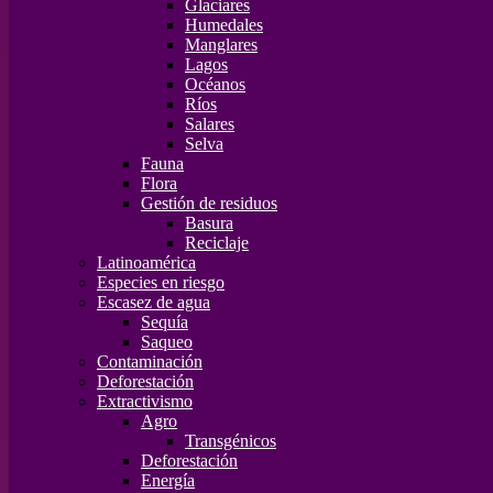
Glaciares
Humedales
Manglares
Lagos
Océanos
Ríos
Salares
Selva
Fauna
Flora
Gestión de residuos
Basura
Reciclaje
Latinoamérica
Especies en riesgo
Escasez de agua
Sequía
Saqueo
Contaminación
Deforestación
Extractivismo
Agro
Transgénicos
Deforestación
Energía