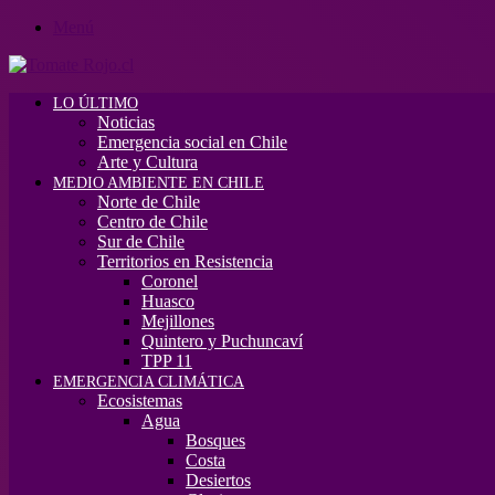
Menú
LO ÚLTIMO
Noticias
Emergencia social en Chile
Arte y Cultura
MEDIO AMBIENTE EN CHILE
Norte de Chile
Centro de Chile
Sur de Chile
Territorios en Resistencia
Coronel
Huasco
Mejillones
Quintero y Puchuncaví
TPP 11
EMERGENCIA CLIMÁTICA
Ecosistemas
Agua
Bosques
Costa
Desiertos