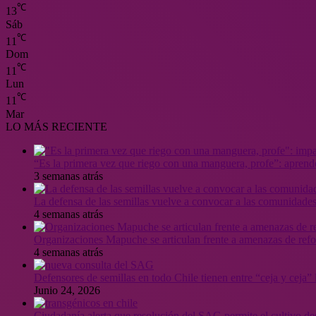
℃
13
Sáb
℃
11
Dom
℃
11
Lun
℃
11
Mar
LO MÁS RECIENTE
“Es la primera vez que riego con una manguera, profe”: aprende
3 semanas atrás
La defensa de las semillas vuelve a convocar a las comunidades
4 semanas atrás
Organizaciones Mapuche se articulan frente a amenazas de ref
4 semanas atrás
Defensores de semillas en todo Chile tienen entre “ceja y ceja
Junio 24, 2026
Ciudadanía alerta que resolución del SAG permite el cultivo de