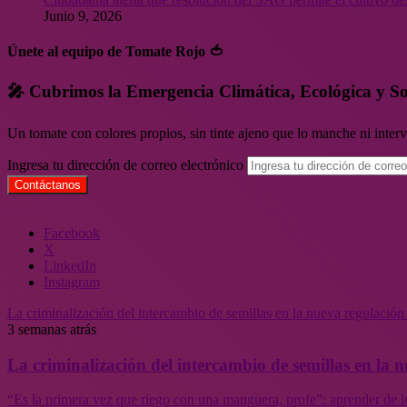
Junio 9, 2026
Únete al equipo de Tomate Rojo 🍅
🎤 Cubrimos la Emergencia Climática, Ecológica y So
Un tomate con colores propios, sin tinte ajeno que lo manche ni inte
Ingresa tu dirección de correo electrónico
Facebook
X
LinkedIn
Instagram
La criminalización del intercambio de semillas en la nueva regulació
3 semanas atrás
La criminalización del intercambio de semillas en la
“Es la primera vez que riego con una manguera, profe”: aprender de l