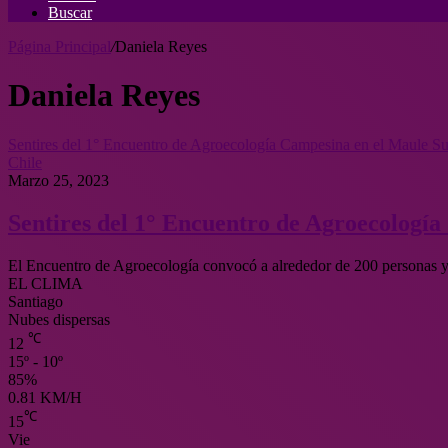
Buscar
Página Principal
/
Daniela Reyes
Daniela Reyes
Sentires del 1° Encuentro de Agroecología Campesina en el Maule Su
Chile
Marzo 25, 2023
Sentires del 1° Encuentro de Agroecologí
El Encuentro de Agroecología convocó a alrededor de 200 personas y 
EL CLIMA
Santiago
Nubes dispersas
℃
12
15º - 10º
85%
0.81 KM/H
℃
15
Vie