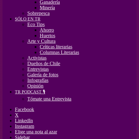
Ganadería
Minería
Sobrepesca
SÓLO EN TR
Eco Tips
Ahorro
Huertos
Arte y Cultura
Críticas literarias
Columnas Literarias
Activistas
Dueños de Chile
Entrevistas
Galería de fotos
Infografías
Opinión
TR PODCAST 🎙️
Tómate una Entrevista
Facebook
X
LinkedIn
Instagram
Elige una nota al azar
Sidebar