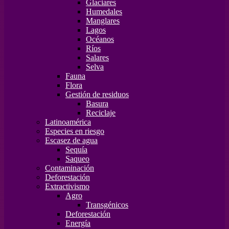
Glaciares
Humedales
Manglares
Lagos
Océanos
Ríos
Salares
Selva
Fauna
Flora
Gestión de residuos
Basura
Reciclaje
Latinoamérica
Especies en riesgo
Escasez de agua
Sequía
Saqueo
Contaminación
Deforestación
Extractivismo
Agro
Transgénicos
Deforestación
Energía