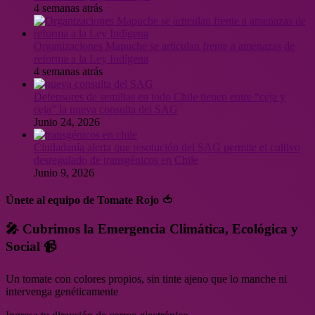
4 semanas atrás
Organizaciones Mapuche se articulan frente a amenazas de
reforma a la Ley Indígena
4 semanas atrás
Defensores de semillas en todo Chile tienen entre “ceja y
ceja” la nueva consulta del SAG
Junio 24, 2026
Ciudadanía alerta que resolución del SAG permite el cultivo
desregulado de transgénicos en Chile
Junio 9, 2026
Únete al equipo de Tomate Rojo 🍅
🎤 Cubrimos la Emergencia Climática, Ecológica y
Social 📹
Un tomate con colores propios, sin tinte ajeno que lo manche ni
intervenga genéticamente