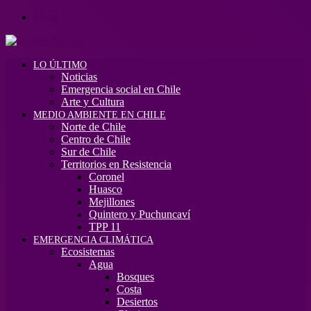
Menú
LO ÚLTIMO
Noticias
Emergencia social en Chile
Arte y Cultura
MEDIO AMBIENTE EN CHILE
Norte de Chile
Centro de Chile
Sur de Chile
Territorios en Resistencia
Coronel
Huasco
Mejillones
Quintero y Puchuncaví
TPP 11
EMERGENCIA CLIMÁTICA
Ecosistemas
Agua
Bosques
Costa
Desiertos