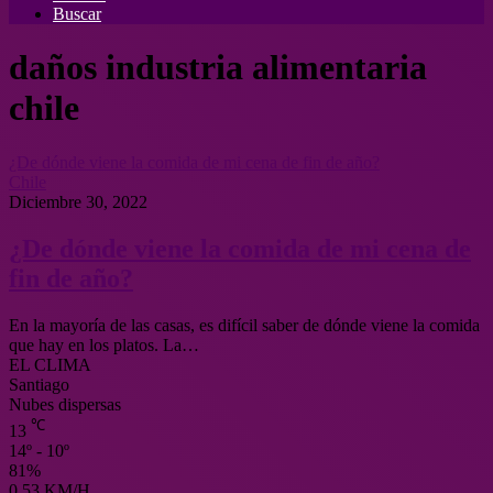
Buscar
daños industria alimentaria
chile
¿De dónde viene la comida de mi cena de fin de año?
Chile
Diciembre 30, 2022
¿De dónde viene la comida de mi cena de
fin de año?
En la mayoría de las casas, es difícil saber de dónde viene la comida
que hay en los platos. La…
EL CLIMA
Santiago
Nubes dispersas
℃
13
14º - 10º
81%
0.53 KM/H