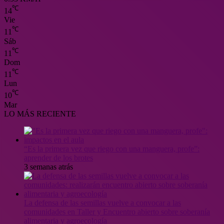
℃
14
Vie
℃
11
Sáb
℃
11
Dom
℃
11
Lun
℃
10
Mar
LO MÁS RECIENTE
“Es la primera vez que riego con una manguera, profe”:
aprender de los brotes
3 semanas atrás
La defensa de las semillas vuelve a convocar a las
comunidades en Taller y Encuentro abierto sobre soberanía
alimentaria y agroecología