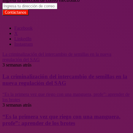
Ingresa tu dirección de correo electrónico
Facebook
X
LinkedIn
Instagram
La criminalización del intercambio de semillas en la nueva
regulación del SAG
3 semanas atrás
La criminalización del intercambio de semillas en la
nueva regulación del SAG
“Es la primera vez que riego con una manguera, profe”: aprender de
los brotes
3 semanas atrás
“Es la primera vez que riego con una manguera,
profe”: aprender de los brotes