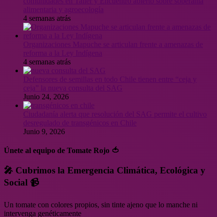
comunidades en Taller y Encuentro abierto sobre soberanía
alimentaria y agroecología
4 semanas atrás
Organizaciones Mapuche se articulan frente a amenazas de
reforma a la Ley Indígena
4 semanas atrás
Defensores de semillas en todo Chile tienen entre “ceja y
ceja” la nueva consulta del SAG
Junio 24, 2026
Ciudadanía alerta que resolución del SAG permite el cultivo
desregulado de transgénicos en Chile
Junio 9, 2026
Únete al equipo de Tomate Rojo 🍅
🎤 Cubrimos la Emergencia Climática, Ecológica y
Social 📹
Un tomate con colores propios, sin tinte ajeno que lo manche ni
intervenga genéticamente