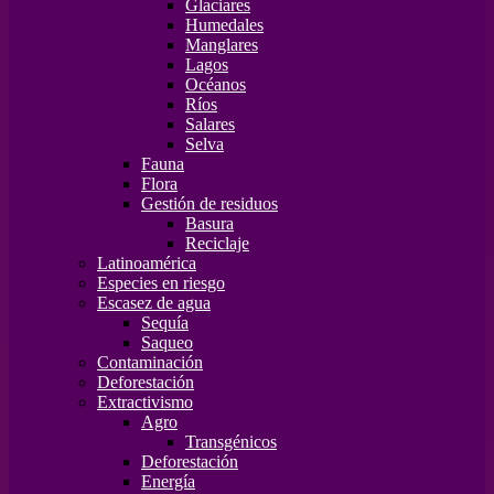
Glaciares
Humedales
Manglares
Lagos
Océanos
Ríos
Salares
Selva
Fauna
Flora
Gestión de residuos
Basura
Reciclaje
Latinoamérica
Especies en riesgo
Escasez de agua
Sequía
Saqueo
Contaminación
Deforestación
Extractivismo
Agro
Transgénicos
Deforestación
Energía