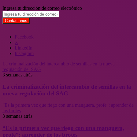
Ingresa tu dirección de correo electrónico
Facebook
X
LinkedIn
Instagram
La criminalización del intercambio de semillas en la nueva
regulación del SAG
3 semanas atrás
La criminalización del intercambio de semillas en la
nueva regulación del SAG
“Es la primera vez que riego con una manguera, profe”: aprender de
los brotes
3 semanas atrás
“Es la primera vez que riego con una manguera,
profe”: aprender de los brotes