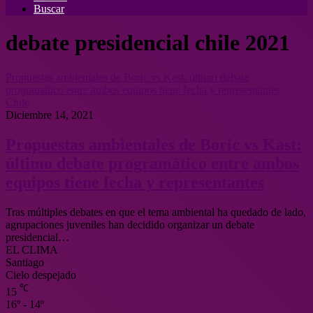
Buscar
debate presidencial chile 2021
Propuestas ambientales de Boric vs Kast: último debate
programático entre ambos equipos tiene fecha y representantes
Chile
Diciembre 14, 2021
Propuestas ambientales de Boric vs Kast:
último debate programático entre ambos
equipos tiene fecha y representantes
Tras múltiples debates en que el tema ambiental ha quedado de lado,
agrupaciones juveniles han decidido organizar un debate
presidencial…
EL CLIMA
Santiago
Cielo despejado
℃
15
16º - 14º