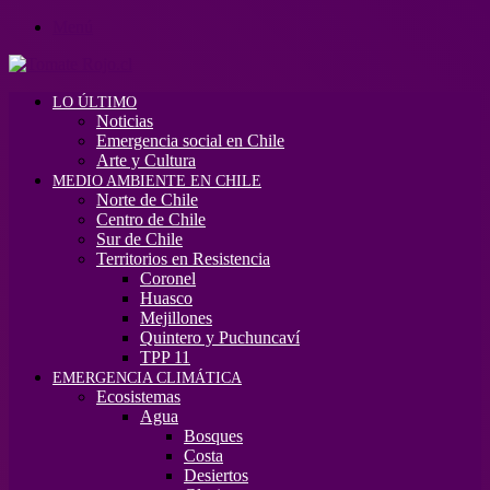
Menú
LO ÚLTIMO
Noticias
Emergencia social en Chile
Arte y Cultura
MEDIO AMBIENTE EN CHILE
Norte de Chile
Centro de Chile
Sur de Chile
Territorios en Resistencia
Coronel
Huasco
Mejillones
Quintero y Puchuncaví
TPP 11
EMERGENCIA CLIMÁTICA
Ecosistemas
Agua
Bosques
Costa
Desiertos