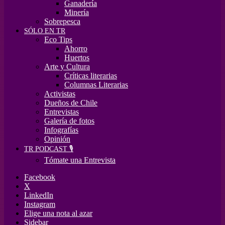
Ganadería
Minería
Sobrepesca
SÓLO EN TR
Eco Tips
Ahorro
Huertos
Arte y Cultura
Críticas literarias
Columnas Literarias
Activistas
Dueños de Chile
Entrevistas
Galería de fotos
Infografías
Opinión
TR PODCAST 🎙️
Tómate una Entrevista
Facebook
X
LinkedIn
Instagram
Elige una nota al azar
Sidebar