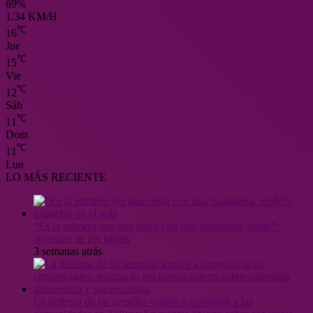
69%
1.34 KM/H
℃
16
Jue
℃
15
Vie
℃
12
Sáb
℃
11
Dom
℃
11
Lun
LO MÁS RECIENTE
“Es la primera vez que riego con una manguera, profe”:
aprender de los brotes
3 semanas atrás
La defensa de las semillas vuelve a convocar a las