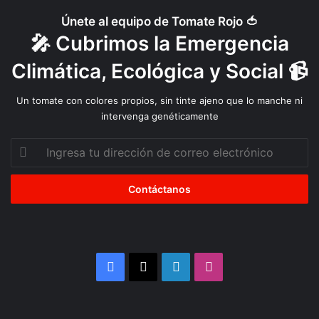
Únete al equipo de Tomate Rojo 🍅
🎤 Cubrimos la Emergencia
Climática, Ecológica y Social 📹
Un tomate con colores propios, sin tinte ajeno que lo manche ni
intervenga genéticamente
Ingresa
tu
dirección
de
correo
electrónico
Facebook
X
LinkedIn
Instagram