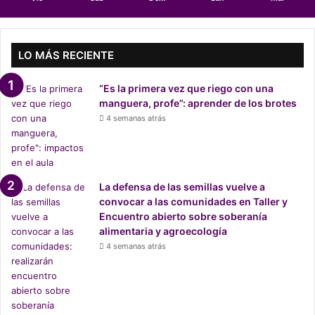
í
n
a
M
LO MÁS RECIENTE
o
n
“Es la primera vez que riego con una
s
manguera, profe”: aprender de los brotes
a
4 semanas atrás
n
t
o
La defensa de las semillas vuelve a
convocar a las comunidades en Taller y
Encuentro abierto sobre soberanía
alimentaria y agroecología
4 semanas atrás