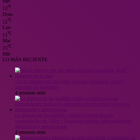
Sáb
℃
13
Dom
℃
12
Lun
℃
11
Mar
℃
15
Mié
LO MÁS RECIENTE
“Es la primera vez que riego con una manguera, profe”:
aprender de los brotes
4 semanas atrás
La defensa de las semillas vuelve a convocar a las
comunidades en Taller y Encuentro abierto sobre soberanía
alimentaria y agroecología
4 semanas atrás