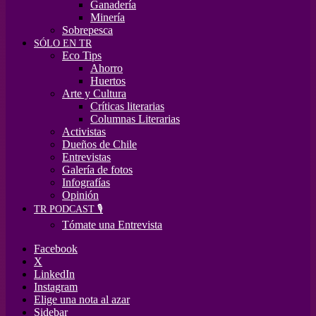
Ganadería
Minería
Sobrepesca
SÓLO EN TR
Eco Tips
Ahorro
Huertos
Arte y Cultura
Críticas literarias
Columnas Literarias
Activistas
Dueños de Chile
Entrevistas
Galería de fotos
Infografías
Opinión
TR PODCAST 🎙️
Tómate una Entrevista
Facebook
X
LinkedIn
Instagram
Elige una nota al azar
Sidebar