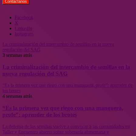
Facebook
X
LinkedIn
Instagram
La criminalización del intercambio de semillas en la nueva
regulación del SAG
3 semanas atrás
La criminalización del intercambio de semillas en la
nueva regulación del SAG
“Es la primera vez que riego con una manguera, profe”: aprender de
los brotes
4 semanas atrás
“Es la primera vez que riego con una manguera,
profe”: aprender de los brotes
La defensa de las semillas vuelve a convocar a las comunidades en
Taller y Encuentro abierto sobre soberanía alimentaria y