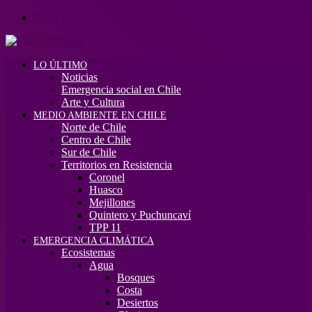
Menú
LO ÚLTIMO
Noticias
Emergencia social en Chile
Arte y Cultura
MEDIO AMBIENTE EN CHILE
Norte de Chile
Centro de Chile
Sur de Chile
Territorios en Resistencia
Coronel
Huasco
Mejillones
Quintero y Puchuncaví
TPP 11
EMERGENCIA CLIMÁTICA
Ecosistemas
Agua
Bosques
Costa
Desiertos