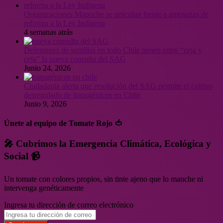
Organizaciones Mapuche se articulan frente a amenazas de
reforma a la Ley Indígena
4 semanas atrás
Defensores de semillas en todo Chile tienen entre “ceja y
ceja” la nueva consulta del SAG
Junio 24, 2026
Ciudadanía alerta que resolución del SAG permite el cultivo
desregulado de transgénicos en Chile
Junio 9, 2026
Únete al equipo de Tomate Rojo 🍅
🎤 Cubrimos la Emergencia Climática, Ecológica y
Social 📹
Un tomate con colores propios, sin tinte ajeno que lo manche ni
intervenga genéticamente
Ingresa tu dirección de correo electrónico