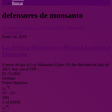
Buscar
defensores de monsanto
La defensa del ministro Hernán Larraín a Monsanto
Transgénicos
Enero 14, 2019
La defensa del ministro Hernán Larraín a
Monsanto
A pesar de que la Ley Monsanto (Upov 91) fue discutida en julio de
2013, hoy con el TPP –…
EL CLIMA
Santiago
Nubes dispersas
℃
11
11º - 11º
59%
1.34 KM/H
℃
11