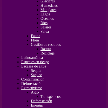
Glaciares
Humedales
Manglares
Lagos
Océanos
Ríos
Salares
Selva
Fauna
Flora
Gestión de residuos
Basura
Reciclaje
Latinoamérica
Especies en riesgo
Escasez de agua
Sequía
Saqueo
Contaminación
Deforestación
Extractivismo
Agro
Transgénicos
Deforestación
Energía