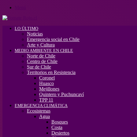
Menú
LO ÚLTIMO
Noticias
Emergencia social en Chile
Arte y Cultura
MEDIO AMBIENTE EN CHILE
Norte de Chile
Centro de Chile
Sur de Chile
Territorios en Resistencia
Coronel
Huasco
Mejillones
Quintero y Puchuncaví
TPP 11
EMERGENCIA CLIMÁTICA
Ecosistemas
Agua
Bosques
Costa
Desiertos