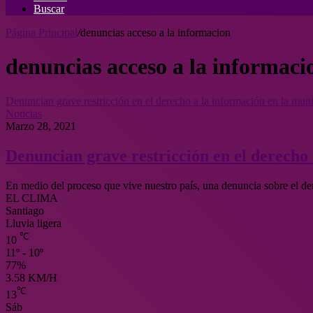
Buscar
Página Principal
/
denuncias acceso a la informacion
denuncias acceso a la informaci
Denuncian grave restricción en el derecho a la información en la mun
Noticias
Marzo 28, 2021
Denuncian grave restricción en el derecho
En medio del proceso que vive nuestro país, una denuncia sobre el de
EL CLIMA
Santiago
Lluvia ligera
℃
10
11º - 10º
77%
3.58 KM/H
℃
13
Sáb