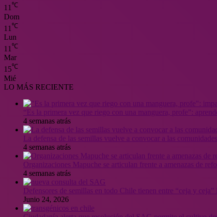
℃
11
Dom
℃
11
Lun
℃
11
Mar
℃
15
Mié
LO MÁS RECIENTE
“Es la primera vez que riego con una manguera, profe”: aprende
4 semanas atrás
La defensa de las semillas vuelve a convocar a las comunidades
4 semanas atrás
Organizaciones Mapuche se articulan frente a amenazas de ref
4 semanas atrás
Defensores de semillas en todo Chile tienen entre “ceja y ceja
Junio 24, 2026
Ciudadanía alerta que resolución del SAG permite el cultivo de