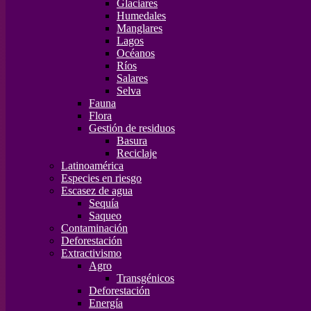
Glaciares
Humedales
Manglares
Lagos
Océanos
Ríos
Salares
Selva
Fauna
Flora
Gestión de residuos
Basura
Reciclaje
Latinoamérica
Especies en riesgo
Escasez de agua
Sequía
Saqueo
Contaminación
Deforestación
Extractivismo
Agro
Transgénicos
Deforestación
Energía