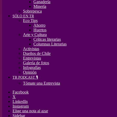
Ganadería
Minería
Sobrepesca
SÓLO EN TR
Eco Tips
Ahorro
Huertos
Arte y Cultura
Críticas literarias
Columnas Literarias
Activistas
Dueños de Chile
Entrevistas
Galería de fotos
Infografías
Opinión
TR PODCAST 🎙️
Tómate una Entrevista
Facebook
X
LinkedIn
Instagram
Elige una nota al azar
Sidebar