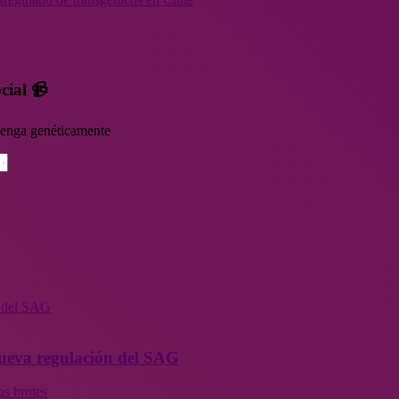
cial 📹
rvenga genéticamente
n del SAG
 nueva regulación del SAG
os brotes