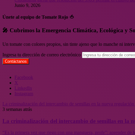
Junio 9, 2026
Únete al equipo de Tomate Rojo 🍅
🎤 Cubrimos la Emergencia Climática, Ecológica y So
Un tomate con colores propios, sin tinte ajeno que lo manche ni inte
Ingresa tu dirección de correo electrónico
Facebook
X
LinkedIn
Instagram
La criminalización del intercambio de semillas en la nueva regulació
3 semanas atrás
La criminalización del intercambio de semillas en la
“Es la primera vez que riego con una manguera, profe”: aprender de l