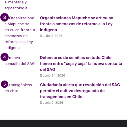
“
t
o
Organizaciones Mapuche se articulan
d
frente a amenazas de reforma a la Ley
a
Indígena
s
Julio 9, 2026
l
a
s
p
Defensores de semillas en todo Chile
e
tienen entre “ceja y ceja” la nueva consulta
r
del SAG
s
Junio 24, 2026
o
Ciudadanía alerta que resolución del SAG
n
permite el cultivo desregulado de
a
transgénicos en Chile
s
t
Junio 9, 2026
e
n
g
a