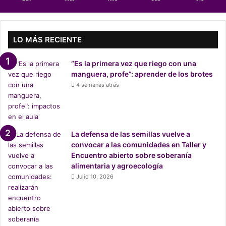
r
u
e
b
LO MÁS RECIENTE
a
p
“Es la primera vez que riego con una
o
manguera, profe”: aprender de los brotes
r
4 semanas atrás
u
n
a
n
i
La defensa de las semillas vuelve a
m
convocar a las comunidades en Taller y
i
Encuentro abierto sobre soberanía
d
alimentaria y agroecología
a
Julio 10, 2026
d
q
u
e