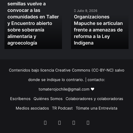
semillas vuelve a
ó
defensa
Mapuche
convocar a las
n
de
se
Julio 9, 2026
comunidades en Taller
Organizaciones
a
las
articulan
d
y Encuentro abierto
Mapuche se articulan
semillas
frente
e
sobre soberanía
frente a amenazas de
vuelve
a
c
alimentaria y
reforma a la Ley
a
amenazas
u
convocar
agroecología
de
Indígena
a
a
reforma
d
las
a
a
comunidades
la
,
en
Ley
Contenidos bajo licencia Creative Commons (CC-BY-NC) salvo
s
Taller
Indígena
u
y
donde se indique lo contrario. | contacto:
f
Encuentro
tomaterojochile@gmail.com ♥
i
abierto
c
sobre
Escríbenos
Quiénes Somos
Colaboradores y colaboradoras
i
soberanía
Medios asociados
TR Podcast
Tómate una Entrevista
e
alimentaria
n
y
Facebook
X
LinkedIn
Instagram
t
agroecología
e