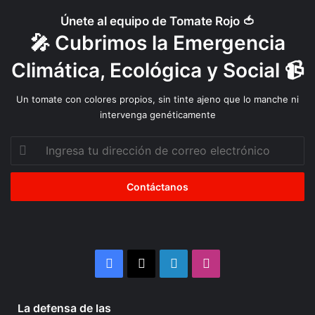
n
Únete al equipo de Tomate Rojo 🍅
d
🎤 Cubrimos la Emergencia
e
r
Climática, Ecológica y Social 📹
e
c
Un tomate con colores propios, sin tinte ajeno que lo manche ni
h
intervenga genéticamente
o
a
Ingresa
l
tu
a
dirección
a
de
l
correo
i
electrónico
m
e
n
Facebook
X
LinkedIn
Instagram
t
a
c
Julio 10, 2026
La defensa de las
i
La
Organizaciones